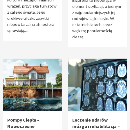
Biżuteria to nieodłączny
wrażeń, przyciąga turystów
element stylizacji, a jednym
z całego świata. Jego
z najpopularniejszych jej
urokliwe uliczki, zabytki i
rodzajów są kolczyki. W
niepowtarzalna atmosfera
ostatnich latach coraz
sprawiają,...
większą popularnością
cieszą...
Pompy Ciepła –
Leczenie udarów
Nowoczesne
mózgu i rehabilitacja –