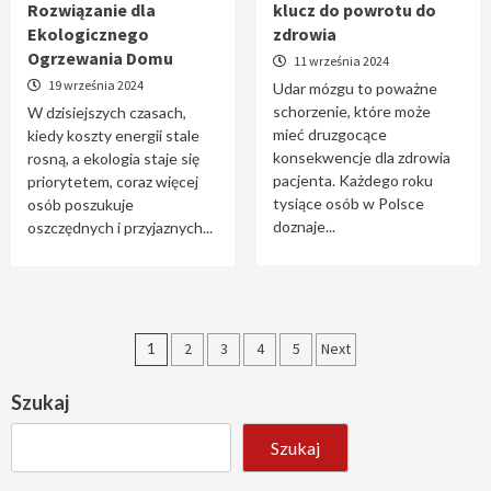
Rozwiązanie dla
klucz do powrotu do
Ekologicznego
zdrowia
Ogrzewania Domu
11 września 2024
19 września 2024
Udar mózgu to poważne
schorzenie, które może
W dzisiejszych czasach,
mieć druzgocące
kiedy koszty energii stale
konsekwencje dla zdrowia
rosną, a ekologia staje się
pacjenta. Każdego roku
priorytetem, coraz więcej
tysiące osób w Polsce
osób poszukuje
doznaje...
oszczędnych i przyjaznych...
Stronicowanie
1
2
3
4
5
Next
wpisów
Szukaj
Szukaj