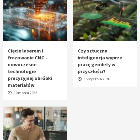
Cięcie laserem i
Czy sztuczna
frezowanie CNC –
inteligencja wyprze
nowoczesne
pracę geodety w
technologie
przyszłości?
precyzyjnej obróbki
15 stycznia 2026
materiałów
10 marca 2026