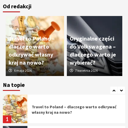
Od redakcji
Cięcie laserem i frezowanie CNC –
nowoczesne technologie precyzyjnej
obróbki materiałów
3
Travel to Poland –
Oryginalne części
Czy sztuczna inteligencja wyprze pracę
dlaczego warto
do Volkswagena –
geodety w przyszłości?
odkrywać własny
dlaczego warto je
4
kraj na nowo?
wybierać?
6 maja 2026
7 kwietnia 2026
Tworzenie aplikacji internetowych – jak
powstają nowoczesne rozwiązania cyfrowe
Na topie
5
Travel to Poland – dlaczego warto odkrywać
własny kraj na nowo?
1