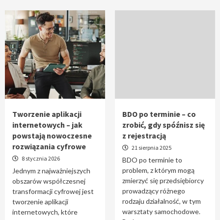
Tworzenie aplikacji
BDO po terminie – co
internetowych – jak
zrobić, gdy spóźnisz się
powstają nowoczesne
z rejestracją
rozwiązania cyfrowe
21 sierpnia 2025
8 stycznia 2026
BDO po terminie to
problem, z którym mogą
Jednym z najważniejszych
zmierzyć się przedsiębiorcy
obszarów współczesnej
prowadzący różnego
transformacji cyfrowej jest
rodzaju działalność, w tym
tworzenie aplikacji
warsztaty samochodowe.
internetowych, które