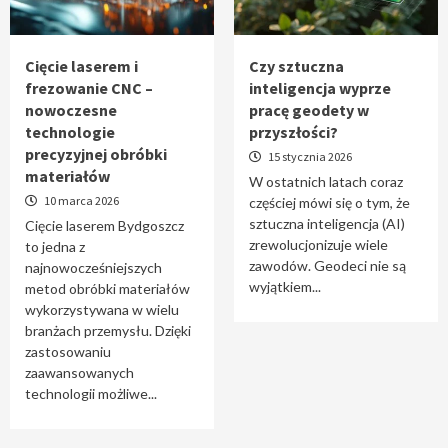
Tworzenie aplikacji internetowych – jak
powstają nowoczesne rozwiązania cyfrowe
5
Cięcie laserem i
Czy sztuczna
frezowanie CNC –
inteligencja wyprze
nowoczesne
pracę geodety w
technologie
przyszłości?
precyzyjnej obróbki
15 stycznia 2026
materiałów
W ostatnich latach coraz
10 marca 2026
częściej mówi się o tym, że
sztuczna inteligencja (AI)
Cięcie laserem Bydgoszcz
zrewolucjonizuje wiele
to jedna z
zawodów. Geodeci nie są
najnowocześniejszych
wyjątkiem...
metod obróbki materiałów
wykorzystywana w wielu
branżach przemysłu. Dzięki
zastosowaniu
zaawansowanych
technologii możliwe...