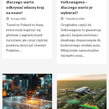
dlaczego warto
Volkswagena –
Travel to Poland – dlaczego warto odkrywać
odkrywać własny kraj
dlaczego warto je
własny kraj na nowo?
na nowo?
wybierać?
1
6 maja 2026
7 kwietnia 2026
Travel to Poland to fraza,
Oryginalne części do
która może kojarzyć się
Volkswagena to gwarancja
Oryginalne części do Volkswagena –
głównie z zagranicznymi
jakości, bezpieczeństwa i
dlaczego warto je wybierać?
turystami, ale coraz częściej
idealnego dopasowania do
2
powinna dotyczyć również
konkretnego modelu auta.
Polaków....
Właściciele samochodów
tej marki coraz...
Cięcie laserem i frezowanie CNC –
nowoczesne technologie precyzyjnej
obróbki materiałów
3
Czy sztuczna inteligencja wyprze pracę
geodety w przyszłości?
4