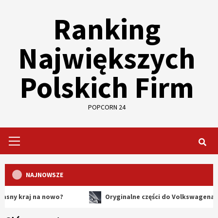
Skip
Ranking
to
content
Największych
Polskich Firm
POPCORN 24
Primary
Menu
NAJNOWSZE
j na nowo?
Oryginalne części do Volkswagena – dlaczeg