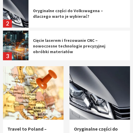
Oryginalne części do Volkswagena –
dlaczego warto je wybierać?
2
Cięcie laserem i frezowanie CNC –
nowoczesne technologie precyzyjnej
obróbki materiałów
3
Czy sztuczna inteligencja wyprze pracę
geodety w przyszłości?
4
Tworzenie aplikacji internetowych – jak
powstają nowoczesne rozwiązania cyfrowe
5
Travel to Poland –
Oryginalne części do