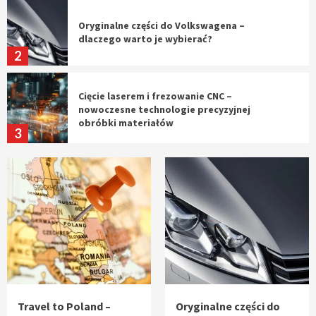
Oryginalne części do Volkswagena –
dlaczego warto je wybierać?
2
Cięcie laserem i frezowanie CNC –
nowoczesne technologie precyzyjnej
obróbki materiałów
3
Czy sztuczna inteligencja wyprze pracę
geodety w przyszłości?
4
Tworzenie aplikacji internetowych – jak
powstają nowoczesne rozwiązania cyfrowe
5
Travel to Poland –
Oryginalne części do