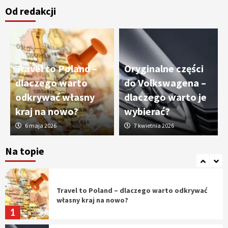
Od redakcji
Cięcie laserem i frezowanie CNC –
nowoczesne technologie precyzyjnej
obróbki materiałów
3
Travel to Poland –
Oryginalne części
Czy sztuczna inteligencja wyprze pracę
dlaczego warto
do Volkswagena –
geodety w przyszłości?
odkrywać własny
dlaczego warto je
4
kraj na nowo?
wybierać?
6 maja 2026
7 kwietnia 2026
Tworzenie aplikacji internetowych – jak
powstają nowoczesne rozwiązania cyfrowe
Na topie
5
Travel to Poland – dlaczego warto odkrywać
własny kraj na nowo?
1