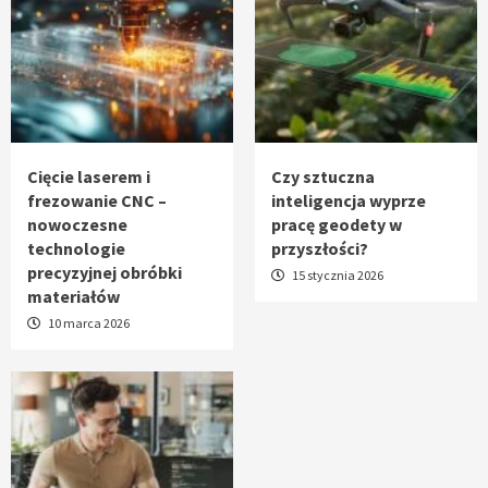
Cięcie laserem i
Czy sztuczna
frezowanie CNC –
inteligencja wyprze
nowoczesne
pracę geodety w
technologie
przyszłości?
precyzyjnej obróbki
15 stycznia 2026
materiałów
10 marca 2026