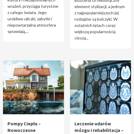
Biżuteria to nieodłączny
wrażeń, przyciąga turystów
element stylizacji, a jednym
z całego świata. Jego
z najpopularniejszych jej
urokliwe uliczki, zabytki i
rodzajów są kolczyki. W
niepowtarzalna atmosfera
ostatnich latach coraz
sprawiają,...
większą popularnością
cieszą...
Pompy Ciepła –
Leczenie udarów
Nowoczesne
mózgu i rehabilitacja –