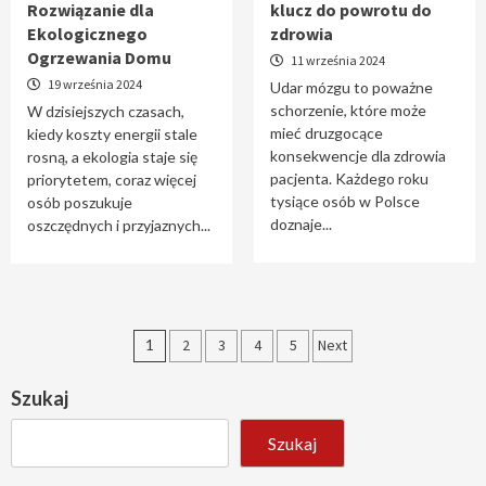
Rozwiązanie dla
klucz do powrotu do
Ekologicznego
zdrowia
Ogrzewania Domu
11 września 2024
19 września 2024
Udar mózgu to poważne
schorzenie, które może
W dzisiejszych czasach,
mieć druzgocące
kiedy koszty energii stale
konsekwencje dla zdrowia
rosną, a ekologia staje się
pacjenta. Każdego roku
priorytetem, coraz więcej
tysiące osób w Polsce
osób poszukuje
doznaje...
oszczędnych i przyjaznych...
Stronicowanie
1
2
3
4
5
Next
wpisów
Szukaj
Szukaj