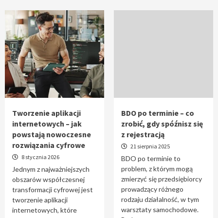
Tworzenie aplikacji
BDO po terminie – co
internetowych – jak
zrobić, gdy spóźnisz się
powstają nowoczesne
z rejestracją
rozwiązania cyfrowe
21 sierpnia 2025
8 stycznia 2026
BDO po terminie to
problem, z którym mogą
Jednym z najważniejszych
zmierzyć się przedsiębiorcy
obszarów współczesnej
prowadzący różnego
transformacji cyfrowej jest
rodzaju działalność, w tym
tworzenie aplikacji
warsztaty samochodowe.
internetowych, które