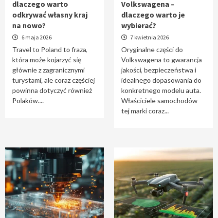
dlaczego warto
Volkswagena –
Travel to Poland – dlaczego warto odkrywać
odkrywać własny kraj
dlaczego warto je
własny kraj na nowo?
na nowo?
wybierać?
1
6 maja 2026
7 kwietnia 2026
Travel to Poland to fraza,
Oryginalne części do
która może kojarzyć się
Volkswagena to gwarancja
Oryginalne części do Volkswagena –
głównie z zagranicznymi
jakości, bezpieczeństwa i
dlaczego warto je wybierać?
turystami, ale coraz częściej
idealnego dopasowania do
2
powinna dotyczyć również
konkretnego modelu auta.
Polaków....
Właściciele samochodów
tej marki coraz...
Cięcie laserem i frezowanie CNC –
nowoczesne technologie precyzyjnej
obróbki materiałów
3
Czy sztuczna inteligencja wyprze pracę
geodety w przyszłości?
4