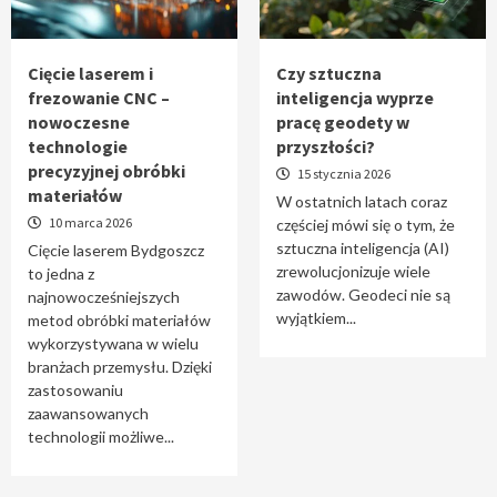
Tworzenie aplikacji internetowych – jak
powstają nowoczesne rozwiązania cyfrowe
5
Cięcie laserem i
Czy sztuczna
frezowanie CNC –
inteligencja wyprze
nowoczesne
pracę geodety w
technologie
przyszłości?
precyzyjnej obróbki
15 stycznia 2026
materiałów
W ostatnich latach coraz
10 marca 2026
częściej mówi się o tym, że
sztuczna inteligencja (AI)
Cięcie laserem Bydgoszcz
zrewolucjonizuje wiele
to jedna z
zawodów. Geodeci nie są
najnowocześniejszych
wyjątkiem...
metod obróbki materiałów
wykorzystywana w wielu
branżach przemysłu. Dzięki
zastosowaniu
zaawansowanych
technologii możliwe...