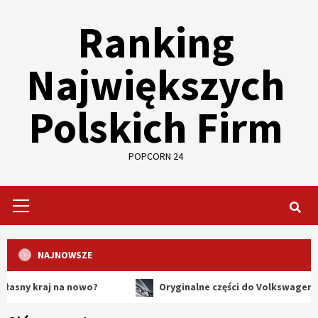
Skip
Ranking
to
content
Największych
Polskich Firm
POPCORN 24
Primary
Menu
NAJNOWSZE
raj na nowo?
Oryginalne części do Volkswagena – dlacz