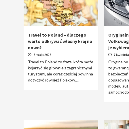
Travel to Poland – dlaczego
Oryginaln
warto odkrywać własny kraj na
Volkswag
nowo?
je wybier
6 maja 2026
7 kwietnia
Travel to Poland to fraza, która może
Oryginalne
kojarzyć się głównie z zagranicznymi
to gwarancj
turystami, ale coraz częściej powinna
bezpieczeń
dotyczyć również Polaków....
dopasowani
modelu auta
samochodów 