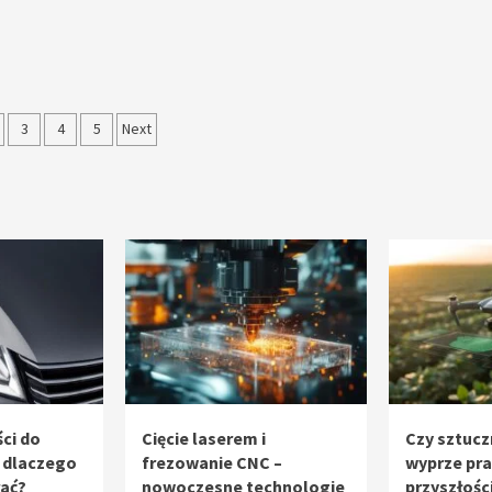
nicowanie
3
4
5
Next
sów
ci do
Cięcie laserem i
Czy sztucz
 dlaczego
frezowanie CNC –
wyprze pr
rać?
nowoczesne technologie
przyszłośc