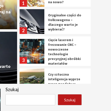
na nowo?
1
go
aj na
Oryginalne części do
Volkswagena –
dlaczego warto je
wybierać?
2
Cięcie laserem i
Cięc
frezowanie CNC –
nowoczesne
ęści do Volkswagena –
nowo
technologie
precyzyjnej obróbki
3
materiałów
o je wybierać?
prec
warto
Czy sztuczna
10 marca 
inteligencja wyprze
pracę geodety w
przyszłości?
Szukaj
4
Szukaj
Tworzenie aplikacji
internetowych – jak
powstają nowoczesne