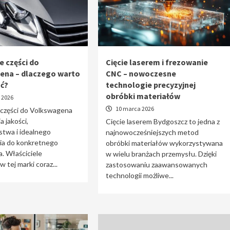
e części do
Cięcie laserem i frezowanie
ena – dlaczego warto
CNC – nowoczesne
ać?
technologie precyzyjnej
obróbki materiałów
 2026
10 marca 2026
 części do Volkswagena
a jakości,
Cięcie laserem Bydgoszcz to jedna z
stwa i idealnego
najnowocześniejszych metod
a do konkretnego
obróbki materiałów wykorzystywana
. Właściciele
w wielu branżach przemysłu. Dzięki
tej marki coraz...
zastosowaniu zaawansowanych
technologii możliwe...