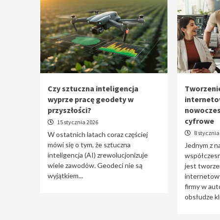
Czy sztuczna inteligencja
Tworzenie
wyprze pracę geodety w
interneto
przyszłości?
nowoczes
cyfrowe
15 stycznia 2026
8 stycznia
W ostatnich latach coraz częściej
mówi się o tym, że sztuczna
Jednym z n
inteligencja (AI) zrewolucjonizuje
współczesne
wiele zawodów. Geodeci nie są
jest tworzen
wyjątkiem...
internetowy
firmy w aut
obsłudze kli