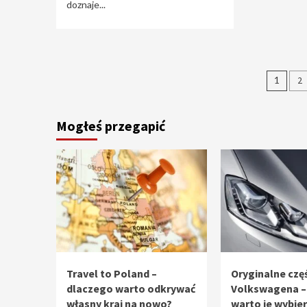
doznaje...
Stro
1
2
wpi
Mogłeś przegapić
Travel to Poland –
Oryginalne częś
dlaczego warto odkrywać
Volkswagena –
własny kraj na nowo?
warto je wybie