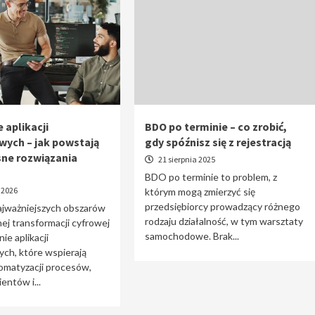
 aplikacji
BDO po terminie – co zrobić,
wych – jak powstają
gdy spóźnisz się z rejestracją
ne rozwiązania
21 sierpnia 2025
BDO po terminie to problem, z
 2026
którym mogą zmierzyć się
przedsiębiorcy prowadzący różnego
ajważniejszych obszarów
rodzaju działalność, w tym warsztaty
j transformacji cyfrowej
samochodowe. Brak...
ie aplikacji
ch, które wspierają
omatyzacji procesów,
entów i...