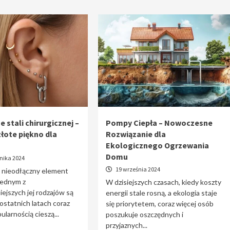
e stali chirurgicznej –
Pompy Ciepła – Nowoczesne
złote piękno dla
Rozwiązanie dla
Ekologicznego Ogrzewania
Domu
nika 2024
19 września 2024
o nieodłączny element
 jednym z
W dzisiejszych czasach, kiedy koszty
iejszych jej rodzajów są
energii stale rosną, a ekologia staje
 ostatnich latach coraz
się priorytetem, coraz więcej osób
ularnością cieszą...
poszukuje oszczędnych i
przyjaznych...