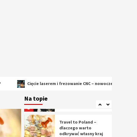
2
Cięcie laserem i
frezowanie CNC –
nowoczesne
technologie
precyzyjnej obróbki
3
materiałów
Czy sztuczna
inteligencja wyprze
pracę geodety w
przyszłości?
4
Cięcie laserem i frezowanie CNC – nowoczesne technologie precy
Tworzenie aplikacji
internetowych – jak
Na topie
powstają nowoczesne
rozwiązania cyfrowe
5
Travel to Poland –
dlaczego warto
odkrywać własny kraj