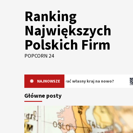
Skip
Ranking
to
content
Największych
Polskich Firm
POPCORN 24
dlaczego warto odkrywać własny kraj na nowo?
NAJNOWSZE
Oryginal
Główne posty