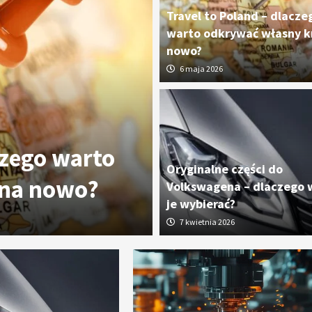
Travel to Poland – dlacze
warto odkrywać własny kr
nowo?
6 maja 2026
czego warto
Oryginalne cz
Oryginalne części do
 na nowo?
dlaczego wart
Volkswagena – dlaczego 
je wybierać?
7 kwietnia 2026
7 kwietnia 2026