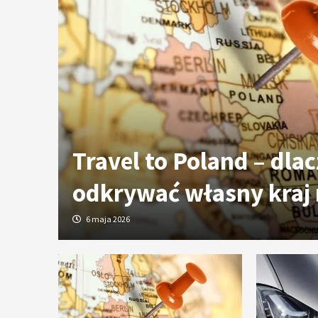
ych
Travel to Poland – dla
odkrywać własny kraj
6 maja 2026