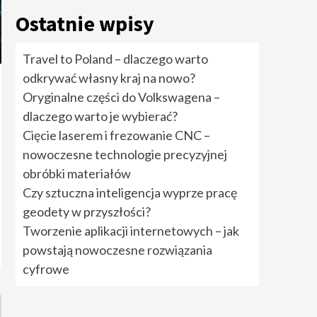
rozwiązania cyfrowe
5
Ostatnie wpisy
Travel to Poland –
Travel to Poland – dlaczego warto
dlaczego warto
odkrywać własny kraj na nowo?
odkrywać własny kraj
na nowo?
1
Oryginalne części do Volkswagena –
dlaczego warto je wybierać?
Oryginalne części do
Cięcie laserem i frezowanie CNC –
Volkswagena –
nowoczesne technologie precyzyjnej
dlaczego warto je
wybierać?
2
obróbki materiałów
Czy sztuczna inteligencja wyprze pracę
Cięcie laserem i
geodety w przyszłości?
frezowanie CNC –
nowoczesne
Tworzenie aplikacji internetowych – jak
technologie
powstają nowoczesne rozwiązania
precyzyjnej obróbki
3
materiałów
cyfrowe
Czy sztuczna
inteligencja wyprze