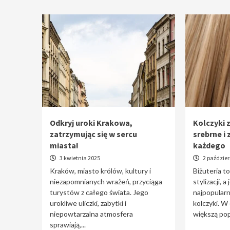
Odkryj uroki Krakowa,
Kolczyki z
zatrzymując się w sercu
srebrne i 
miasta!
każdego
3 kwietnia 2025
2 paździer
Kraków, miasto królów, kultury i
Biżuteria t
niezapomnianych wrażeń, przyciąga
stylizacji, a
turystów z całego świata. Jego
najpopularn
urokliwe uliczki, zabytki i
kolczyki. W
niepowtarzalna atmosfera
większą pop
sprawiają,...