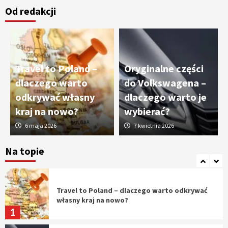
Od redakcji
Cięcie laserem i frezowanie CNC –
nowoczesne technologie precyzyjnej
obróbki materiałów
3
Travel to Poland –
Oryginalne części
Czy sztuczna inteligencja wyprze pracę
dlaczego warto
do Volkswagena –
geodety w przyszłości?
odkrywać własny
dlaczego warto je
4
kraj na nowo?
wybierać?
6 maja 2026
7 kwietnia 2026
Tworzenie aplikacji internetowych – jak
powstają nowoczesne rozwiązania cyfrowe
Na topie
5
Travel to Poland – dlaczego warto odkrywać
własny kraj na nowo?
1