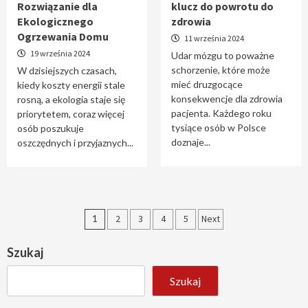
Rozwiązanie dla
klucz do powrotu do
Ekologicznego
zdrowia
Ogrzewania Domu
11 września 2024
19 września 2024
Udar mózgu to poważne
schorzenie, które może
W dzisiejszych czasach,
mieć druzgocące
kiedy koszty energii stale
konsekwencje dla zdrowia
rosną, a ekologia staje się
pacjenta. Każdego roku
priorytetem, coraz więcej
tysiące osób w Polsce
osób poszukuje
doznaje...
oszczędnych i przyjaznych...
Stronicowanie
1
2
3
4
5
Next
wpisów
Szukaj
Szukaj