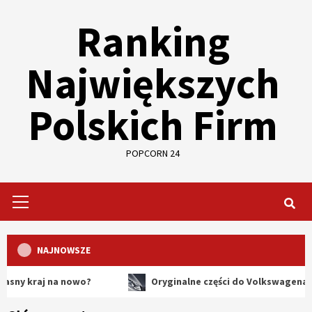
Skip
Ranking
to
content
Największych
Polskich Firm
POPCORN 24
Primary
Menu
NAJNOWSZE
aj na nowo?
Oryginalne części do Volkswagena – dlaczeg