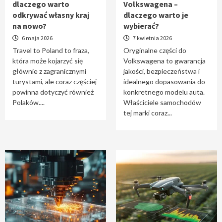
dlaczego warto
Volkswagena –
Travel to Poland – dlaczego warto odkrywać
odkrywać własny kraj
dlaczego warto je
własny kraj na nowo?
na nowo?
wybierać?
1
6 maja 2026
7 kwietnia 2026
Travel to Poland to fraza,
Oryginalne części do
która może kojarzyć się
Volkswagena to gwarancja
Oryginalne części do Volkswagena –
głównie z zagranicznymi
jakości, bezpieczeństwa i
dlaczego warto je wybierać?
turystami, ale coraz częściej
idealnego dopasowania do
2
powinna dotyczyć również
konkretnego modelu auta.
Polaków....
Właściciele samochodów
tej marki coraz...
Cięcie laserem i frezowanie CNC –
nowoczesne technologie precyzyjnej
obróbki materiałów
3
Czy sztuczna inteligencja wyprze pracę
geodety w przyszłości?
4