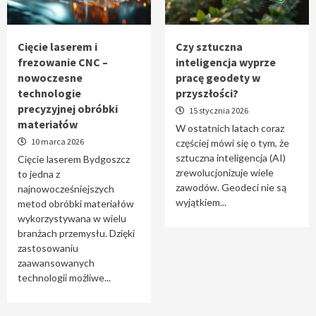
Tworzenie aplikacji internetowych – jak
powstają nowoczesne rozwiązania cyfrowe
5
Cięcie laserem i
Czy sztuczna
frezowanie CNC –
inteligencja wyprze
nowoczesne
pracę geodety w
technologie
przyszłości?
precyzyjnej obróbki
15 stycznia 2026
materiałów
W ostatnich latach coraz
10 marca 2026
częściej mówi się o tym, że
sztuczna inteligencja (AI)
Cięcie laserem Bydgoszcz
zrewolucjonizuje wiele
to jedna z
zawodów. Geodeci nie są
najnowocześniejszych
wyjątkiem...
metod obróbki materiałów
wykorzystywana w wielu
branżach przemysłu. Dzięki
zastosowaniu
zaawansowanych
technologii możliwe...