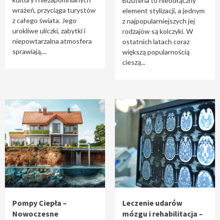
Biżuteria to nieodłączny
wrażeń, przyciąga turystów
element stylizacji, a jednym
z całego świata. Jego
z najpopularniejszych jej
urokliwe uliczki, zabytki i
rodzajów są kolczyki. W
niepowtarzalna atmosfera
ostatnich latach coraz
sprawiają,...
większą popularnością
cieszą...
Pompy Ciepła –
Leczenie udarów
Nowoczesne
mózgu i rehabilitacja –