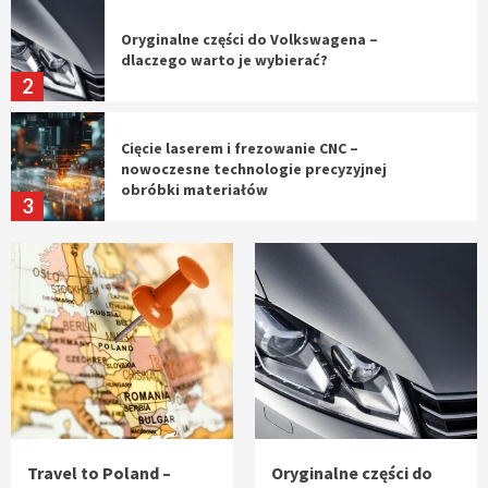
Oryginalne części do Volkswagena –
dlaczego warto je wybierać?
2
Cięcie laserem i frezowanie CNC –
nowoczesne technologie precyzyjnej
obróbki materiałów
3
Czy sztuczna inteligencja wyprze pracę
geodety w przyszłości?
4
Tworzenie aplikacji internetowych – jak
powstają nowoczesne rozwiązania cyfrowe
5
Travel to Poland –
Oryginalne części do