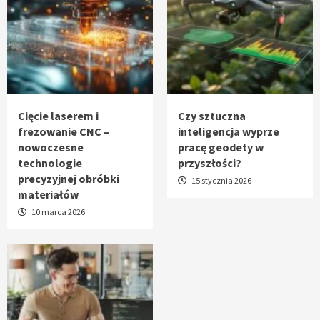
Cięcie laserem i
Czy sztuczna
frezowanie CNC –
inteligencja wyprze
nowoczesne
pracę geodety w
technologie
przyszłości?
precyzyjnej obróbki
15 stycznia 2026
materiałów
10 marca 2026