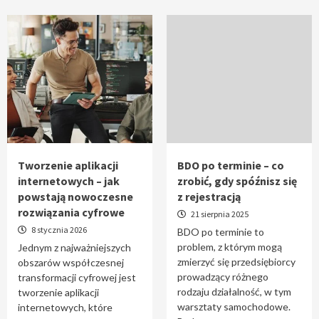
Tworzenie aplikacji
BDO po terminie – co
internetowych – jak
zrobić, gdy spóźnisz się
powstają nowoczesne
z rejestracją
rozwiązania cyfrowe
21 sierpnia 2025
8 stycznia 2026
BDO po terminie to
problem, z którym mogą
Jednym z najważniejszych
zmierzyć się przedsiębiorcy
obszarów współczesnej
prowadzący różnego
transformacji cyfrowej jest
rodzaju działalność, w tym
tworzenie aplikacji
warsztaty samochodowe.
internetowych, które