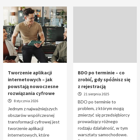
Tworzenie aplikacji
BDO po terminie – co
internetowych – jak
zrobić, gdy spóźnisz się
powstają nowoczesne
z rejestracją
rozwiązania cyfrowe
21 sierpnia 2025
8 stycznia 2026
BDO po terminie to
problem, z którym mogą
Jednym z najważniejszych
zmierzyć się przedsiębiorcy
obszarów współczesnej
prowadzący różnego
transformacji cyfrowej jest
rodzaju działalność, w tym
tworzenie aplikacji
warsztaty samochodowe.
internetowych, które