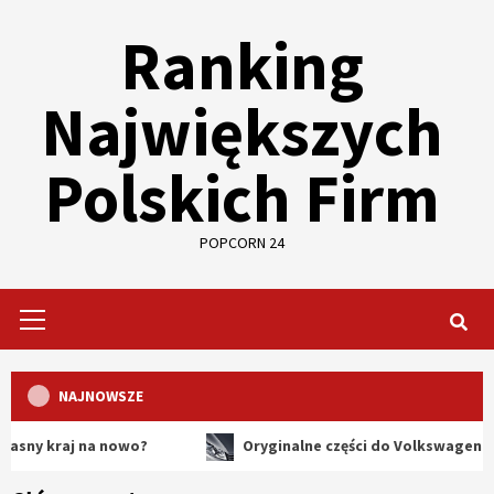
Skip
Ranking
to
content
Największych
Polskich Firm
POPCORN 24
Primary
Menu
NAJNOWSZE
aj na nowo?
Oryginalne części do Volkswagena – dlaczeg