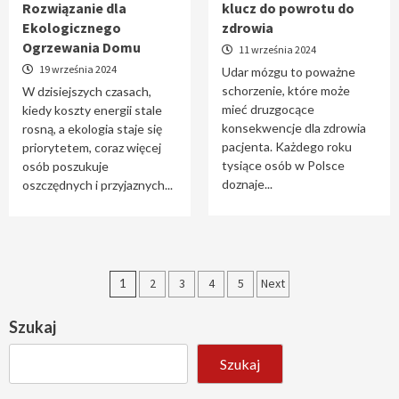
Rozwiązanie dla
klucz do powrotu do
Ekologicznego
zdrowia
Ogrzewania Domu
11 września 2024
19 września 2024
Udar mózgu to poważne
schorzenie, które może
W dzisiejszych czasach,
mieć druzgocące
kiedy koszty energii stale
konsekwencje dla zdrowia
rosną, a ekologia staje się
pacjenta. Każdego roku
priorytetem, coraz więcej
tysiące osób w Polsce
osób poszukuje
doznaje...
oszczędnych i przyjaznych...
Stronicowanie
1
2
3
4
5
Next
wpisów
Szukaj
Szukaj