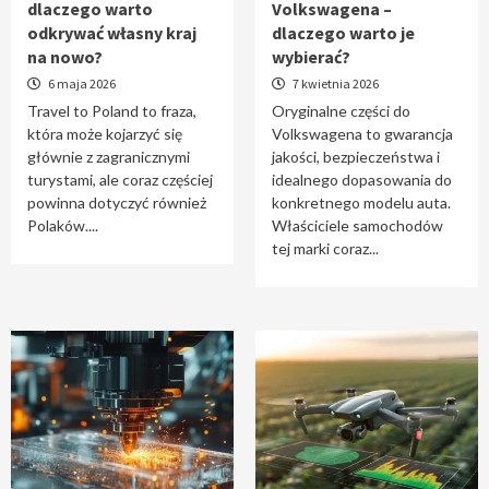
dlaczego warto
Volkswagena –
Travel to Poland – dlaczego warto odkrywać
odkrywać własny kraj
dlaczego warto je
własny kraj na nowo?
na nowo?
wybierać?
1
6 maja 2026
7 kwietnia 2026
Travel to Poland to fraza,
Oryginalne części do
która może kojarzyć się
Volkswagena to gwarancja
Oryginalne części do Volkswagena –
głównie z zagranicznymi
jakości, bezpieczeństwa i
dlaczego warto je wybierać?
turystami, ale coraz częściej
idealnego dopasowania do
2
powinna dotyczyć również
konkretnego modelu auta.
Polaków....
Właściciele samochodów
tej marki coraz...
Cięcie laserem i frezowanie CNC –
nowoczesne technologie precyzyjnej
obróbki materiałów
3
Czy sztuczna inteligencja wyprze pracę
geodety w przyszłości?
4