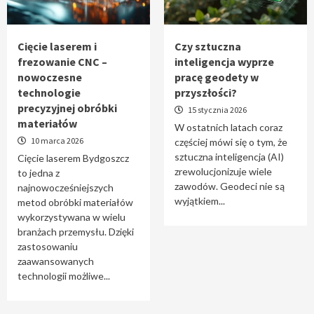
Tworzenie aplikacji internetowych – jak
powstają nowoczesne rozwiązania cyfrowe
5
Cięcie laserem i
Czy sztuczna
frezowanie CNC –
inteligencja wyprze
nowoczesne
pracę geodety w
technologie
przyszłości?
precyzyjnej obróbki
15 stycznia 2026
materiałów
W ostatnich latach coraz
10 marca 2026
częściej mówi się o tym, że
sztuczna inteligencja (AI)
Cięcie laserem Bydgoszcz
zrewolucjonizuje wiele
to jedna z
zawodów. Geodeci nie są
najnowocześniejszych
wyjątkiem...
metod obróbki materiałów
wykorzystywana w wielu
branżach przemysłu. Dzięki
zastosowaniu
zaawansowanych
technologii możliwe...