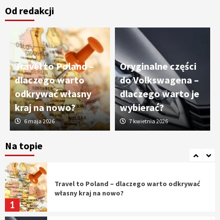
Od redakcji
Cięcie laserem i frezowanie CNC –
nowoczesne technologie precyzyjnej
obróbki materiałów
3
Travel to Poland –
Oryginalne części
Czy sztuczna inteligencja wyprze pracę
dlaczego warto
do Volkswagena –
geodety w przyszłości?
odkrywać własny
dlaczego warto je
4
kraj na nowo?
wybierać?
6 maja 2026
7 kwietnia 2026
Tworzenie aplikacji internetowych – jak
powstają nowoczesne rozwiązania cyfrowe
Na topie
5
Travel to Poland – dlaczego warto odkrywać
własny kraj na nowo?
1