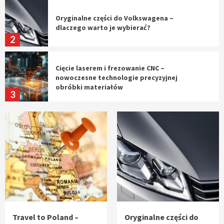
Oryginalne części do Volkswagena –
dlaczego warto je wybierać?
2
Cięcie laserem i frezowanie CNC –
nowoczesne technologie precyzyjnej
obróbki materiałów
3
Czy sztuczna inteligencja wyprze pracę
geodety w przyszłości?
4
Tworzenie aplikacji internetowych – jak
powstają nowoczesne rozwiązania cyfrowe
5
Travel to Poland –
Oryginalne części do