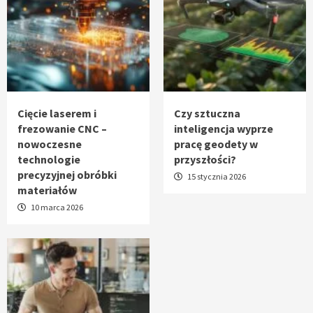
Cięcie laserem i
Czy sztuczna
frezowanie CNC –
inteligencja wyprze
nowoczesne
pracę geodety w
technologie
przyszłości?
precyzyjnej obróbki
15 stycznia 2026
materiałów
10 marca 2026