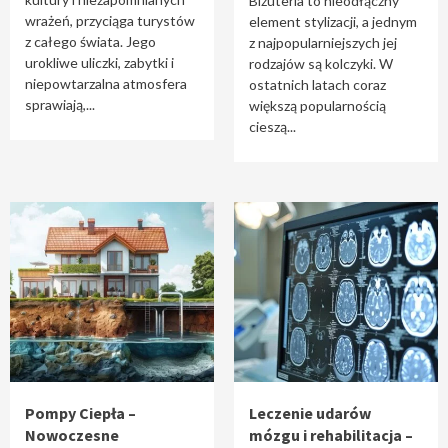
Biżuteria to nieodłączny
wrażeń, przyciąga turystów
element stylizacji, a jednym
z całego świata. Jego
z najpopularniejszych jej
urokliwe uliczki, zabytki i
rodzajów są kolczyki. W
niepowtarzalna atmosfera
ostatnich latach coraz
sprawiają,...
większą popularnością
cieszą...
Pompy Ciepła –
Leczenie udarów
Nowoczesne
mózgu i rehabilitacja –