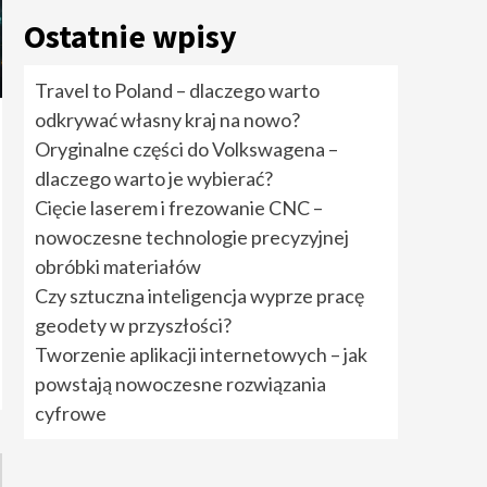
rozwiązania cyfrowe
5
Ostatnie wpisy
Travel to Poland –
Travel to Poland – dlaczego warto
dlaczego warto
odkrywać własny kraj na nowo?
odkrywać własny kraj
na nowo?
1
Oryginalne części do Volkswagena –
dlaczego warto je wybierać?
Oryginalne części do
Cięcie laserem i frezowanie CNC –
Volkswagena –
nowoczesne technologie precyzyjnej
dlaczego warto je
wybierać?
2
obróbki materiałów
Czy sztuczna inteligencja wyprze pracę
Cięcie laserem i
geodety w przyszłości?
frezowanie CNC –
nowoczesne
Tworzenie aplikacji internetowych – jak
technologie
powstają nowoczesne rozwiązania
precyzyjnej obróbki
3
materiałów
cyfrowe
Czy sztuczna
inteligencja wyprze