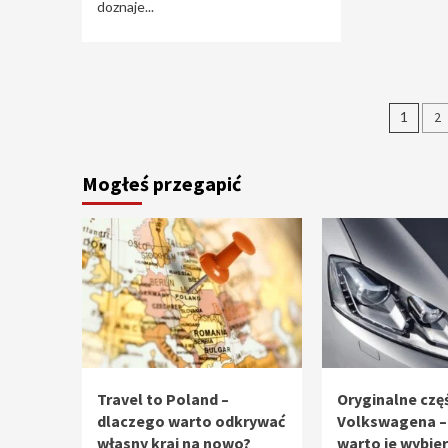
doznaje...
Stro
1
2
wpi
Mogłeś przegapić
Travel to Poland –
Oryginalne częś
dlaczego warto odkrywać
Volkswagena –
własny kraj na nowo?
warto je wybie