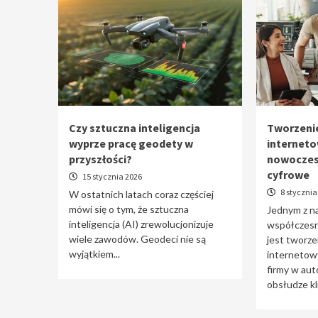
Czy sztuczna inteligencja
Tworzenie
wyprze pracę geodety w
interneto
przyszłości?
nowoczes
cyfrowe
15 stycznia 2026
8 stycznia
W ostatnich latach coraz częściej
mówi się o tym, że sztuczna
Jednym z n
inteligencja (AI) zrewolucjonizuje
współczesne
wiele zawodów. Geodeci nie są
jest tworzen
wyjątkiem...
internetowy
firmy w aut
obsłudze kli