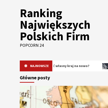
Skip
Ranking
to
content
Największych
Polskich Firm
POPCORN 24
dlaczego warto odkrywać własny kraj na nowo?
NAJNOWSZE
Oryginal
Główne posty