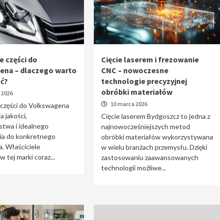
e części do
Cięcie laserem i frezowanie
ena – dlaczego warto
CNC – nowoczesne
ać?
technologie precyzyjnej
obróbki materiałów
 2026
10 marca 2026
 części do Volkswagena
a jakości,
Cięcie laserem Bydgoszcz to jedna z
stwa i idealnego
najnowocześniejszych metod
a do konkretnego
obróbki materiałów wykorzystywana
. Właściciele
w wielu branżach przemysłu. Dzięki
tej marki coraz...
zastosowaniu zaawansowanych
technologii możliwe...