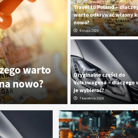
Travel to Poland – dlacze
warto odkrywać własny kr
nowo?
6 maja 2026
czego warto
Oryginalne cz
Oryginalne części do
 na nowo?
dlaczego wart
Volkswagena – dlaczego 
je wybierać?
7 kwietnia 2026
7 kwietnia 2026