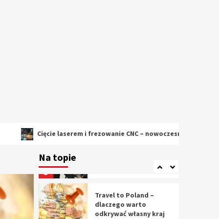
2
Cięcie laserem i
frezowanie CNC –
nowoczesne
technologie
precyzyjnej obróbki
3
materiałów
Czy sztuczna
inteligencja wyprze
pracę geodety w
przyszłości?
4
Cięcie laserem i frezowanie CNC – nowoczesne technologie precyz
Tworzenie aplikacji
internetowych – jak
Na topie
powstają nowoczesne
rozwiązania cyfrowe
5
Travel to Poland –
dlaczego warto
odkrywać własny kraj