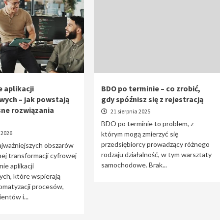
 aplikacji
BDO po terminie – co zrobić,
wych – jak powstają
gdy spóźnisz się z rejestracją
ne rozwiązania
21 sierpnia 2025
BDO po terminie to problem, z
 2026
którym mogą zmierzyć się
przedsiębiorcy prowadzący różnego
ajważniejszych obszarów
rodzaju działalność, w tym warsztaty
j transformacji cyfrowej
samochodowe. Brak...
ie aplikacji
ch, które wspierają
omatyzacji procesów,
entów i...