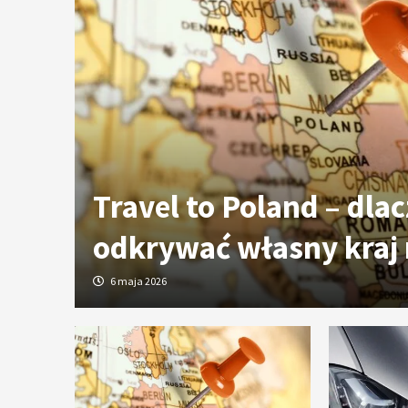
ych
Travel to Poland – dla
odkrywać własny kraj
6 maja 2026