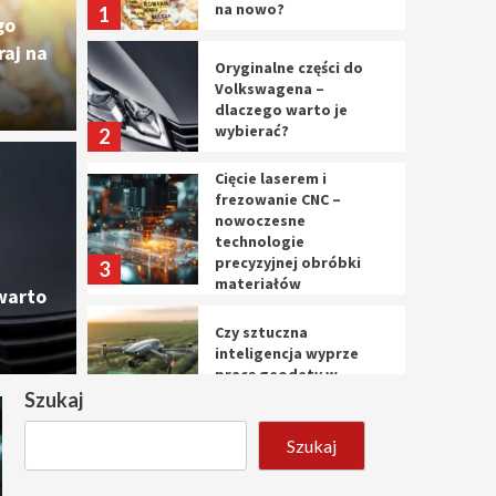
na nowo?
1
go
aj na
Oryginalne części do
Volkswagena –
dlaczego warto je
wybierać?
2
Cięcie laserem i
Cięc
frezowanie CNC –
nowoczesne
ęści do Volkswagena –
nowo
technologie
precyzyjnej obróbki
3
materiałów
o je wybierać?
prec
warto
Czy sztuczna
10 marca 
inteligencja wyprze
pracę geodety w
przyszłości?
Szukaj
4
Szukaj
Tworzenie aplikacji
internetowych – jak
powstają nowoczesne