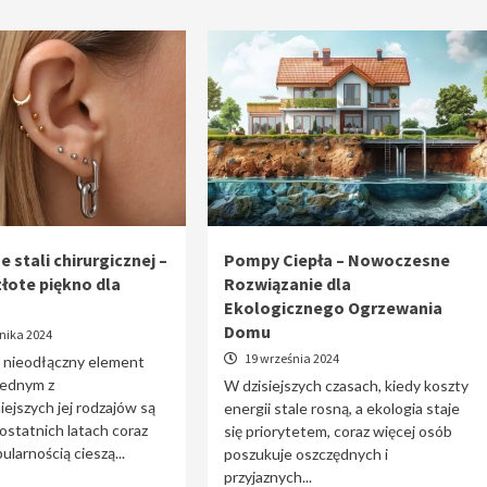
e stali chirurgicznej –
Pompy Ciepła – Nowoczesne
złote piękno dla
Rozwiązanie dla
Ekologicznego Ogrzewania
Domu
nika 2024
19 września 2024
o nieodłączny element
 jednym z
W dzisiejszych czasach, kiedy koszty
iejszych jej rodzajów są
energii stale rosną, a ekologia staje
 ostatnich latach coraz
się priorytetem, coraz więcej osób
ularnością cieszą...
poszukuje oszczędnych i
przyjaznych...