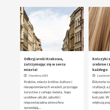
Odkryj uroki Krakowa,
Kolczyki z
zatrzymując się w sercu
srebrne i 
miasta!
każdego
3 kwietnia 2025
2 paździer
Kraków, miasto królów, kultury i
Biżuteria t
niezapomnianych wrażeń, przyciąga
stylizacji, a
turystów z całego świata. Jego
najpopularn
urokliwe uliczki, zabytki i
kolczyki. W
niepowtarzalna atmosfera
większą pop
sprawiają,...