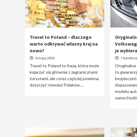
Travel to Poland – dlaczego
Oryginaln
warto odkrywać własny kraj na
Volkswag
nowo?
je wybier
6 maja 2026
7 kwietnia
Travel to Poland to fraza, która może
Oryginalne
kojarzyć się głównie z zagranicznymi
to gwarancj
turystami, ale coraz częściej powinna
bezpieczeń
dotyczyć również Polaków....
dopasowani
modelu auta
samochodów 