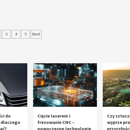
nicowanie
3
4
5
Next
sów
ci do
Cięcie laserem i
Czy sztucz
 dlaczego
frezowanie CNC –
wyprze pr
rać?
nowoczesne technologie
przyszłośc