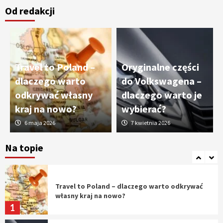
Od redakcji
Cięcie laserem i frezowanie CNC –
nowoczesne technologie precyzyjnej
obróbki materiałów
3
Travel to Poland –
Oryginalne części
Czy sztuczna inteligencja wyprze pracę
dlaczego warto
do Volkswagena –
geodety w przyszłości?
odkrywać własny
dlaczego warto je
4
kraj na nowo?
wybierać?
6 maja 2026
7 kwietnia 2026
Tworzenie aplikacji internetowych – jak
powstają nowoczesne rozwiązania cyfrowe
Na topie
5
Travel to Poland – dlaczego warto odkrywać
własny kraj na nowo?
1