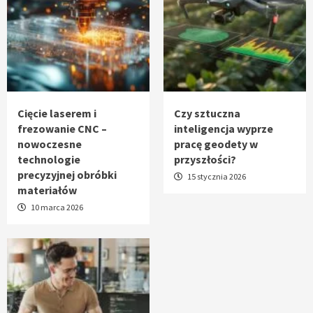
Cięcie laserem i
Czy sztuczna
frezowanie CNC –
inteligencja wyprze
nowoczesne
pracę geodety w
technologie
przyszłości?
precyzyjnej obróbki
15 stycznia 2026
materiałów
10 marca 2026