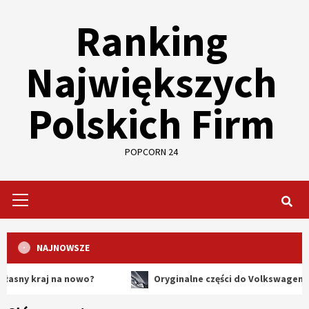
Skip
Ranking
to
content
Największych
Polskich Firm
POPCORN 24
Primary
Menu
NAJNOWSZE
raj na nowo?
Oryginalne części do Volkswagena – dlacze