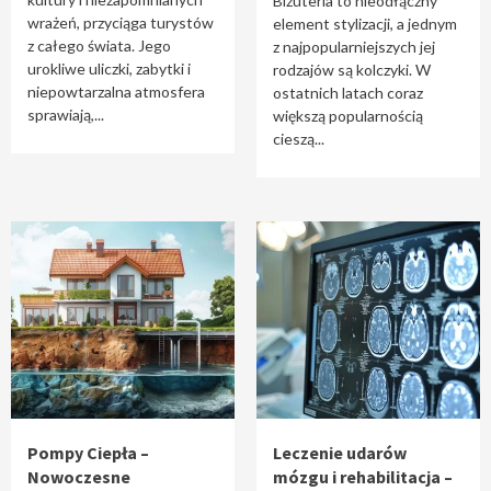
Biżuteria to nieodłączny
wrażeń, przyciąga turystów
element stylizacji, a jednym
z całego świata. Jego
z najpopularniejszych jej
urokliwe uliczki, zabytki i
rodzajów są kolczyki. W
niepowtarzalna atmosfera
ostatnich latach coraz
sprawiają,...
większą popularnością
cieszą...
Pompy Ciepła –
Leczenie udarów
Nowoczesne
mózgu i rehabilitacja –