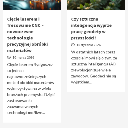
Tworzenie aplikacji internetowych – jak
powstają nowoczesne rozwiązania cyfrowe
5
Cięcie laserem i
Czy sztuczna
frezowanie CNC –
inteligencja wyprze
nowoczesne
pracę geodety w
technologie
przyszłości?
precyzyjnej obróbki
15 stycznia 2026
materiałów
W ostatnich latach coraz
10 marca 2026
częściej mówi się o tym, że
sztuczna inteligencja (AI)
Cięcie laserem Bydgoszcz
zrewolucjonizuje wiele
to jedna z
zawodów. Geodeci nie są
najnowocześniejszych
wyjątkiem...
metod obróbki materiałów
wykorzystywana w wielu
branżach przemysłu. Dzięki
zastosowaniu
zaawansowanych
technologii możliwe...