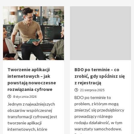
Tworzenie aplikacji
BDO po terminie – co
internetowych – jak
zrobić, gdy spóźnisz się
powstają nowoczesne
z rejestracją
rozwiązania cyfrowe
21 sierpnia 2025
8 stycznia 2026
BDO po terminie to
problem, z którym mogą
Jednym z najważniejszych
zmierzyć się przedsiębiorcy
obszarów współczesnej
prowadzący różnego
transformacji cyfrowej jest
rodzaju działalność, w tym
tworzenie aplikacji
warsztaty samochodowe.
internetowych, które