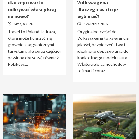
dlaczego warto
Volkswagena –
Travel to Poland – dlaczego warto odkrywać
odkrywać własny kraj
dlaczego warto je
własny kraj na nowo?
na nowo?
wybierać?
1
6 maja 2026
7 kwietnia 2026
Travel to Poland to fraza,
Oryginalne części do
która może kojarzyć się
Volkswagena to gwarancja
Oryginalne części do Volkswagena –
głównie z zagranicznymi
jakości, bezpieczeństwa i
dlaczego warto je wybierać?
turystami, ale coraz częściej
idealnego dopasowania do
2
powinna dotyczyć również
konkretnego modelu auta.
Polaków....
Właściciele samochodów
tej marki coraz...
Cięcie laserem i frezowanie CNC –
nowoczesne technologie precyzyjnej
obróbki materiałów
3
Czy sztuczna inteligencja wyprze pracę
geodety w przyszłości?
4