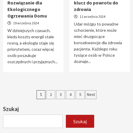
Rozwiązanie dla
klucz do powrotu do
Ekologicznego
zdrowia
Ogrzewania Domu
11 września 2024
19 września 2024
Udar mózgu to poważne
schorzenie, które może
W dzisiejszych czasach,
mieć druzgocące
kiedy koszty energii stale
konsekwencje dla zdrowia
rosną, a ekologia staje się
pacjenta. Każdego roku
priorytetem, coraz więcej
tysiące osób w Polsce
osób poszukuje
doznaje...
oszczędnych i przyjaznych...
Stronicowanie
1
2
3
4
5
Next
wpisów
Szukaj
Szukaj