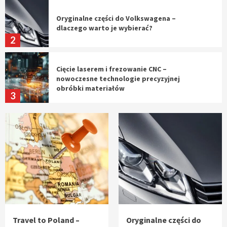
Oryginalne części do Volkswagena –
dlaczego warto je wybierać?
2
Cięcie laserem i frezowanie CNC –
nowoczesne technologie precyzyjnej
obróbki materiałów
3
Czy sztuczna inteligencja wyprze pracę
geodety w przyszłości?
4
Tworzenie aplikacji internetowych – jak
powstają nowoczesne rozwiązania cyfrowe
5
Travel to Poland –
Oryginalne części do