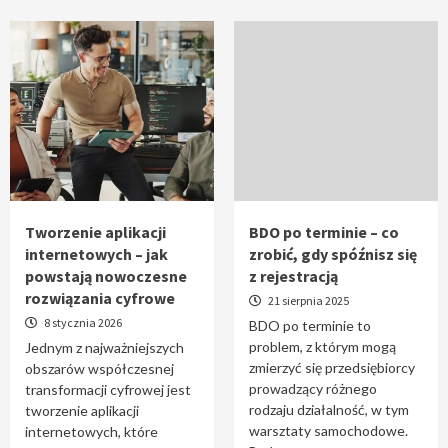
Tworzenie aplikacji
BDO po terminie – co
internetowych – jak
zrobić, gdy spóźnisz się
powstają nowoczesne
z rejestracją
rozwiązania cyfrowe
21 sierpnia 2025
8 stycznia 2026
BDO po terminie to
problem, z którym mogą
Jednym z najważniejszych
zmierzyć się przedsiębiorcy
obszarów współczesnej
prowadzący różnego
transformacji cyfrowej jest
rodzaju działalność, w tym
tworzenie aplikacji
warsztaty samochodowe.
internetowych, które