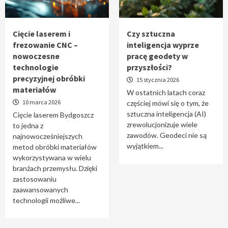
Tworzenie aplikacji internetowych – jak
powstają nowoczesne rozwiązania cyfrowe
5
Cięcie laserem i
Czy sztuczna
frezowanie CNC –
inteligencja wyprze
nowoczesne
pracę geodety w
technologie
przyszłości?
precyzyjnej obróbki
15 stycznia 2026
materiałów
W ostatnich latach coraz
10 marca 2026
częściej mówi się o tym, że
sztuczna inteligencja (AI)
Cięcie laserem Bydgoszcz
zrewolucjonizuje wiele
to jedna z
zawodów. Geodeci nie są
najnowocześniejszych
wyjątkiem...
metod obróbki materiałów
wykorzystywana w wielu
branżach przemysłu. Dzięki
zastosowaniu
zaawansowanych
technologii możliwe...