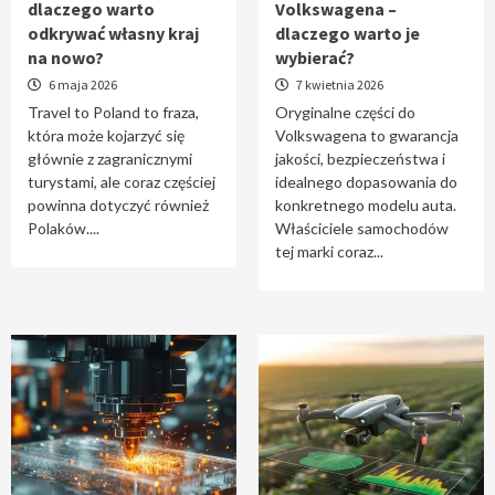
dlaczego warto
Volkswagena –
Travel to Poland – dlaczego warto odkrywać
odkrywać własny kraj
dlaczego warto je
własny kraj na nowo?
na nowo?
wybierać?
1
6 maja 2026
7 kwietnia 2026
Travel to Poland to fraza,
Oryginalne części do
która może kojarzyć się
Volkswagena to gwarancja
Oryginalne części do Volkswagena –
głównie z zagranicznymi
jakości, bezpieczeństwa i
dlaczego warto je wybierać?
turystami, ale coraz częściej
idealnego dopasowania do
2
powinna dotyczyć również
konkretnego modelu auta.
Polaków....
Właściciele samochodów
tej marki coraz...
Cięcie laserem i frezowanie CNC –
nowoczesne technologie precyzyjnej
obróbki materiałów
3
Czy sztuczna inteligencja wyprze pracę
geodety w przyszłości?
4