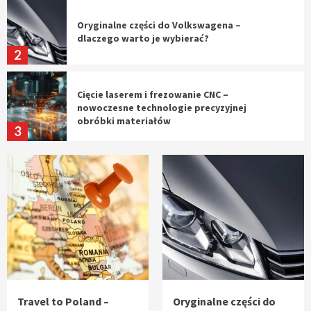
Oryginalne części do Volkswagena –
dlaczego warto je wybierać?
2
Cięcie laserem i frezowanie CNC –
nowoczesne technologie precyzyjnej
obróbki materiałów
3
Czy sztuczna inteligencja wyprze pracę
geodety w przyszłości?
4
Tworzenie aplikacji internetowych – jak
powstają nowoczesne rozwiązania cyfrowe
5
Travel to Poland –
Oryginalne części do