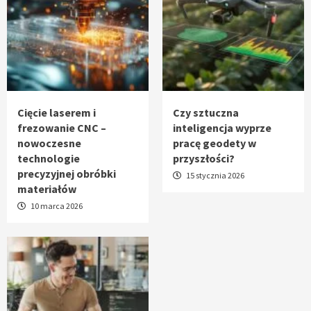
Cięcie laserem i
Czy sztuczna
frezowanie CNC –
inteligencja wyprze
nowoczesne
pracę geodety w
technologie
przyszłości?
precyzyjnej obróbki
15 stycznia 2026
materiałów
10 marca 2026