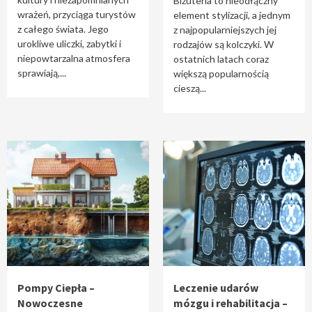
Biżuteria to nieodłączny
wrażeń, przyciąga turystów
element stylizacji, a jednym
z całego świata. Jego
z najpopularniejszych jej
urokliwe uliczki, zabytki i
rodzajów są kolczyki. W
niepowtarzalna atmosfera
ostatnich latach coraz
sprawiają,...
większą popularnością
cieszą...
Pompy Ciepła –
Leczenie udarów
Nowoczesne
mózgu i rehabilitacja –