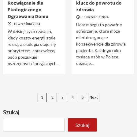
Rozwiązanie dla
klucz do powrotu do
Ekologicznego
zdrowia
Ogrzewania Domu
11 września 2024
19 września 2024
Udar mózgu to poważne
schorzenie, które może
W dzisiejszych czasach,
mieć druzgocące
kiedy koszty energii stale
konsekwencje dla zdrowia
rosną, a ekologia staje się
pacjenta. Każdego roku
priorytetem, coraz więcej
tysiące osób w Polsce
osób poszukuje
doznaje...
oszczędnych i przyjaznych...
Stronicowanie
1
2
3
4
5
Next
wpisów
Szukaj
Szukaj