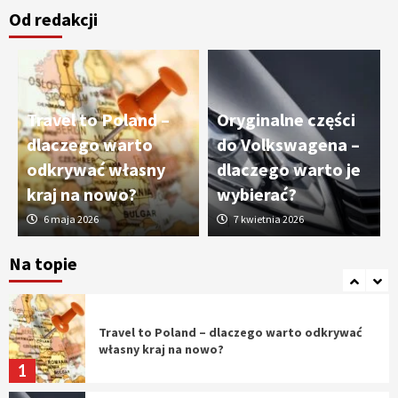
Od redakcji
Cięcie laserem i frezowanie CNC –
nowoczesne technologie precyzyjnej
obróbki materiałów
3
Travel to Poland –
Oryginalne części
Czy sztuczna inteligencja wyprze pracę
dlaczego warto
do Volkswagena –
geodety w przyszłości?
odkrywać własny
dlaczego warto je
4
kraj na nowo?
wybierać?
6 maja 2026
7 kwietnia 2026
Tworzenie aplikacji internetowych – jak
powstają nowoczesne rozwiązania cyfrowe
Na topie
5
Travel to Poland – dlaczego warto odkrywać
własny kraj na nowo?
1