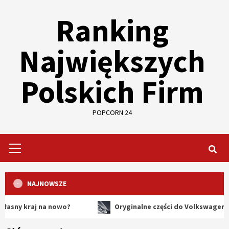
Skip
Ranking
to
content
Największych
Polskich Firm
POPCORN 24
Primary
Menu
NAJNOWSZE
raj na nowo?
Oryginalne części do Volkswagena – dlacz