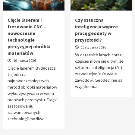
Tworzenie aplikacji internetowych – jak
powstają nowoczesne rozwiązania cyfrowe
5
Cięcie laserem i
Czy sztuczna
frezowanie CNC –
inteligencja wyprze
nowoczesne
pracę geodety w
technologie
przyszłości?
precyzyjnej obróbki
15 stycznia 2026
materiałów
W ostatnich latach coraz
10 marca 2026
częściej mówi się o tym, że
sztuczna inteligencja (AI)
Cięcie laserem Bydgoszcz
zrewolucjonizuje wiele
to jedna z
zawodów. Geodeci nie są
najnowocześniejszych
wyjątkiem...
metod obróbki materiałów
wykorzystywana w wielu
branżach przemysłu. Dzięki
zastosowaniu
zaawansowanych
technologii możliwe...