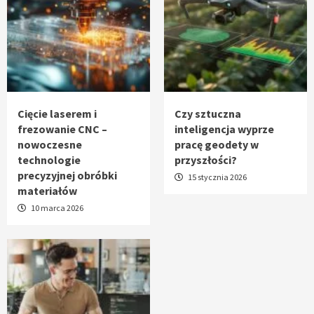
Cięcie laserem i
Czy sztuczna
frezowanie CNC –
inteligencja wyprze
nowoczesne
pracę geodety w
technologie
przyszłości?
precyzyjnej obróbki
15 stycznia 2026
materiałów
10 marca 2026