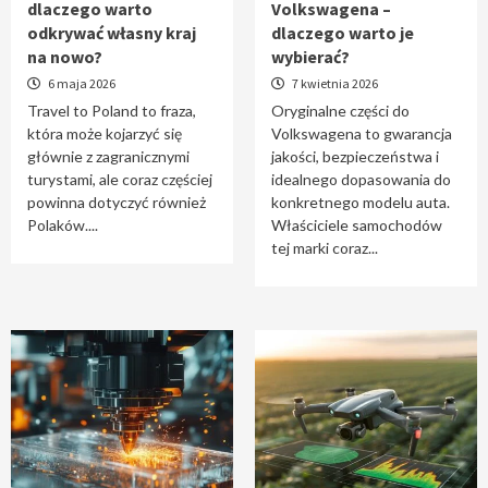
dlaczego warto
Volkswagena –
Travel to Poland – dlaczego warto odkrywać
odkrywać własny kraj
dlaczego warto je
własny kraj na nowo?
na nowo?
wybierać?
1
6 maja 2026
7 kwietnia 2026
Travel to Poland to fraza,
Oryginalne części do
która może kojarzyć się
Volkswagena to gwarancja
Oryginalne części do Volkswagena –
głównie z zagranicznymi
jakości, bezpieczeństwa i
dlaczego warto je wybierać?
turystami, ale coraz częściej
idealnego dopasowania do
2
powinna dotyczyć również
konkretnego modelu auta.
Polaków....
Właściciele samochodów
tej marki coraz...
Cięcie laserem i frezowanie CNC –
nowoczesne technologie precyzyjnej
obróbki materiałów
3
Czy sztuczna inteligencja wyprze pracę
geodety w przyszłości?
4