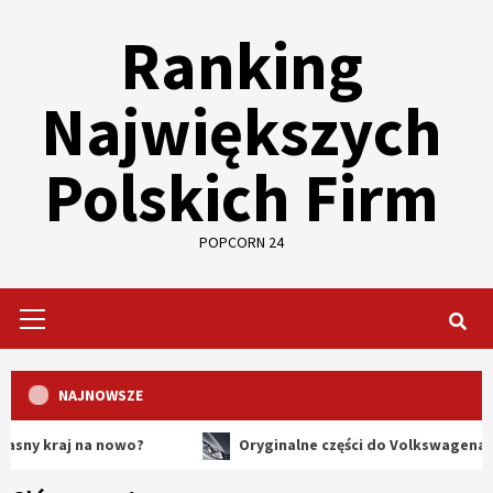
Skip
Ranking
to
content
Największych
Polskich Firm
POPCORN 24
Primary
Menu
NAJNOWSZE
aj na nowo?
Oryginalne części do Volkswagena – dlacze