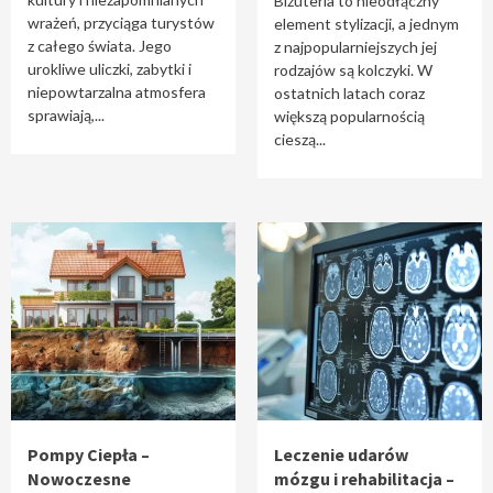
Biżuteria to nieodłączny
wrażeń, przyciąga turystów
element stylizacji, a jednym
z całego świata. Jego
z najpopularniejszych jej
urokliwe uliczki, zabytki i
rodzajów są kolczyki. W
niepowtarzalna atmosfera
ostatnich latach coraz
sprawiają,...
większą popularnością
cieszą...
Pompy Ciepła –
Leczenie udarów
Nowoczesne
mózgu i rehabilitacja –