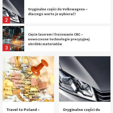
Oryginalne części do Volkswagena –
dlaczego warto je wybierać?
2
Cięcie laserem i frezowanie CNC –
nowoczesne technologie precyzyjnej
obróbki materiałów
3
Czy sztuczna inteligencja wyprze pracę
geodety w przyszłości?
4
Tworzenie aplikacji internetowych – jak
powstają nowoczesne rozwiązania cyfrowe
5
Travel to Poland –
Oryginalne części do