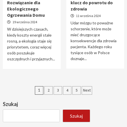
Rozwiązanie dla
klucz do powrotu do
Ekologicznego
zdrowia
Ogrzewania Domu
11 września 2024
19 września 2024
Udar mózgu to poważne
schorzenie, które może
W dzisiejszych czasach,
mieć druzgocące
kiedy koszty energii stale
konsekwencje dla zdrowia
rosną, a ekologia staje się
pacjenta. Każdego roku
priorytetem, coraz więcej
tysiące osób w Polsce
osób poszukuje
doznaje...
oszczędnych i przyjaznych...
Stronicowanie
1
2
3
4
5
Next
wpisów
Szukaj
Szukaj