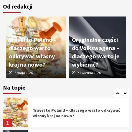
Od redakcji
Cięcie laserem i frezowanie CNC –
nowoczesne technologie precyzyjnej
obróbki materiałów
3
Travel to Poland –
Oryginalne części
Czy sztuczna inteligencja wyprze pracę
dlaczego warto
do Volkswagena –
geodety w przyszłości?
odkrywać własny
dlaczego warto je
4
kraj na nowo?
wybierać?
6 maja 2026
7 kwietnia 2026
Tworzenie aplikacji internetowych – jak
powstają nowoczesne rozwiązania cyfrowe
Na topie
5
Travel to Poland – dlaczego warto odkrywać
własny kraj na nowo?
1