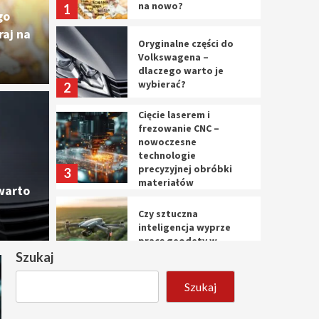
na nowo?
1
go
aj na
Oryginalne części do
Volkswagena –
dlaczego warto je
wybierać?
2
Cięcie laserem i
Cięc
frezowanie CNC –
nowoczesne
ęści do Volkswagena –
nowo
technologie
precyzyjnej obróbki
3
materiałów
o je wybierać?
prec
warto
Czy sztuczna
10 marca 
inteligencja wyprze
pracę geodety w
przyszłości?
Szukaj
4
Szukaj
Tworzenie aplikacji
internetowych – jak
powstają nowoczesne