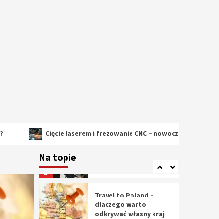
2
Cięcie laserem i
frezowanie CNC –
nowoczesne
technologie
precyzyjnej obróbki
3
materiałów
Czy sztuczna
inteligencja wyprze
pracę geodety w
przyszłości?
4
Cięcie laserem i frezowanie CNC – nowoczesne technologie precy
Tworzenie aplikacji
internetowych – jak
Na topie
powstają nowoczesne
rozwiązania cyfrowe
5
Travel to Poland –
dlaczego warto
odkrywać własny kraj