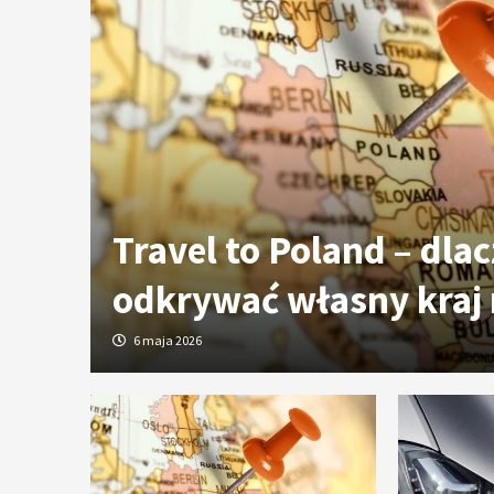
ych
Travel to Poland – dla
odkrywać własny kraj
6 maja 2026