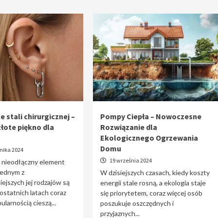
e stali chirurgicznej –
Pompy Ciepła – Nowoczesne
złote piękno dla
Rozwiązanie dla
Ekologicznego Ogrzewania
Domu
nika 2024
19 września 2024
o nieodłączny element
 jednym z
W dzisiejszych czasach, kiedy koszty
iejszych jej rodzajów są
energii stale rosną, a ekologia staje
 ostatnich latach coraz
się priorytetem, coraz więcej osób
ularnością cieszą...
poszukuje oszczędnych i
przyjaznych...