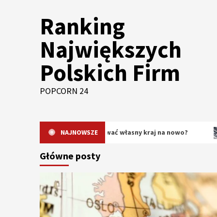
Skip
Ranking
to
content
Największych
Polskich Firm
POPCORN 24
dlaczego warto odkrywać własny kraj na nowo?
NAJNOWSZE
Oryginal
Główne posty