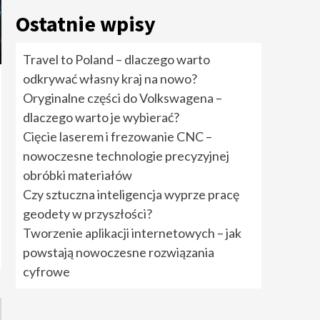
rozwiązania cyfrowe
5
Ostatnie wpisy
Travel to Poland –
Travel to Poland – dlaczego warto
dlaczego warto
odkrywać własny kraj na nowo?
odkrywać własny kraj
na nowo?
1
Oryginalne części do Volkswagena –
dlaczego warto je wybierać?
Oryginalne części do
Cięcie laserem i frezowanie CNC –
Volkswagena –
nowoczesne technologie precyzyjnej
dlaczego warto je
wybierać?
2
obróbki materiałów
Czy sztuczna inteligencja wyprze pracę
Cięcie laserem i
geodety w przyszłości?
frezowanie CNC –
nowoczesne
Tworzenie aplikacji internetowych – jak
technologie
powstają nowoczesne rozwiązania
precyzyjnej obróbki
3
materiałów
cyfrowe
Czy sztuczna
inteligencja wyprze