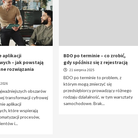
 aplikacji
BDO po terminie – co zrobić,
wych – jak powstają
gdy spóźnisz się z rejestracją
ne rozwiązania
21 sierpnia 2025
BDO po terminie to problem, z
 2026
którym mogą zmierzyć się
przedsiębiorcy prowadzący różnego
ajważniejszych obszarów
rodzaju działalność, w tym warsztaty
j transformacji cyfrowej
samochodowe. Brak...
ie aplikacji
ch, które wspierają
omatyzacji procesów,
entów i...