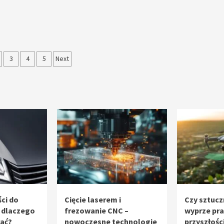
nicowanie
3
4
5
Next
sów
ci do
Cięcie laserem i
Czy sztucz
 dlaczego
frezowanie CNC –
wyprze pr
rać?
nowoczesne technologie
przyszłośc