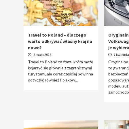
Travel to Poland – dlaczego
Oryginaln
warto odkrywać własny kraj na
Volkswag
nowo?
je wybier
6 maja 2026
7 kwietnia
Travel to Poland to fraza, która może
Oryginalne
kojarzyć się głównie z zagranicznymi
to gwarancj
turystami, ale coraz częściej powinna
bezpieczeń
dotyczyć również Polaków....
dopasowani
modelu auta
samochodów 