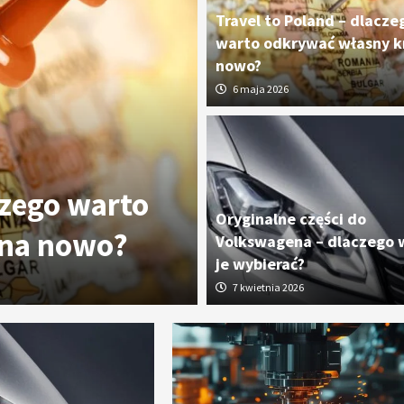
Travel to Poland – dlacze
warto odkrywać własny kr
nowo?
6 maja 2026
czego warto
Oryginalne cz
Oryginalne części do
 na nowo?
dlaczego wart
Volkswagena – dlaczego 
je wybierać?
7 kwietnia 2026
7 kwietnia 2026