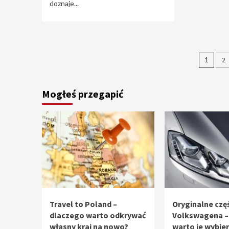
doznaje...
Stro
1
2
wpi
Mogłeś przegapić
Travel to Poland –
Oryginalne częś
dlaczego warto odkrywać
Volkswagena –
własny kraj na nowo?
warto je wybie