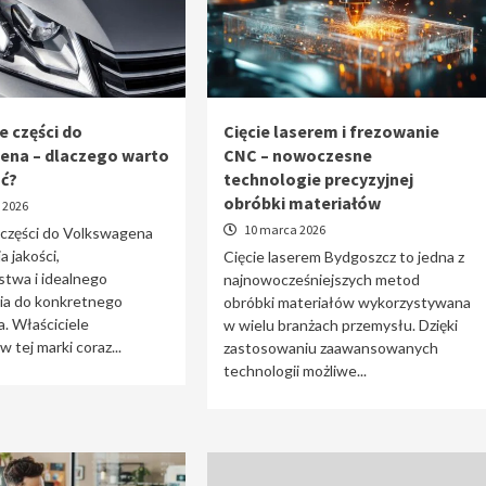
e części do
Cięcie laserem i frezowanie
ena – dlaczego warto
CNC – nowoczesne
ać?
technologie precyzyjnej
obróbki materiałów
 2026
10 marca 2026
 części do Volkswagena
a jakości,
Cięcie laserem Bydgoszcz to jedna z
stwa i idealnego
najnowocześniejszych metod
a do konkretnego
obróbki materiałów wykorzystywana
. Właściciele
w wielu branżach przemysłu. Dzięki
tej marki coraz...
zastosowaniu zaawansowanych
technologii możliwe...