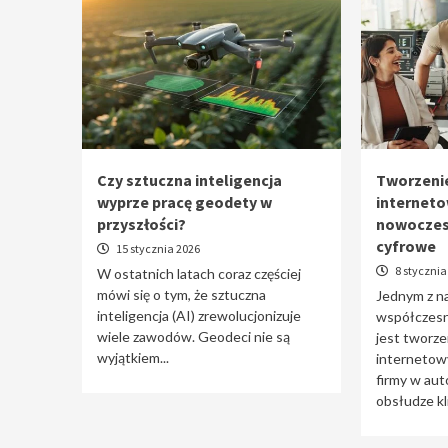
Czy sztuczna inteligencja
Tworzenie
wyprze pracę geodety w
interneto
przyszłości?
nowoczes
cyfrowe
15 stycznia 2026
8 stycznia
W ostatnich latach coraz częściej
mówi się o tym, że sztuczna
Jednym z n
inteligencja (AI) zrewolucjonizuje
współczesne
wiele zawodów. Geodeci nie są
jest tworzen
wyjątkiem...
internetowy
firmy w aut
obsłudze kli