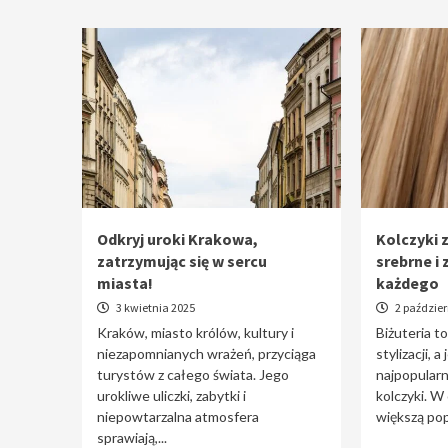
Odkryj uroki Krakowa,
Kolczyki z
zatrzymując się w sercu
srebrne i 
miasta!
każdego
3 kwietnia 2025
2 paździer
Kraków, miasto królów, kultury i
Biżuteria t
niezapomnianych wrażeń, przyciąga
stylizacji, a
turystów z całego świata. Jego
najpopularn
urokliwe uliczki, zabytki i
kolczyki. W
niepowtarzalna atmosfera
większą pop
sprawiają,...