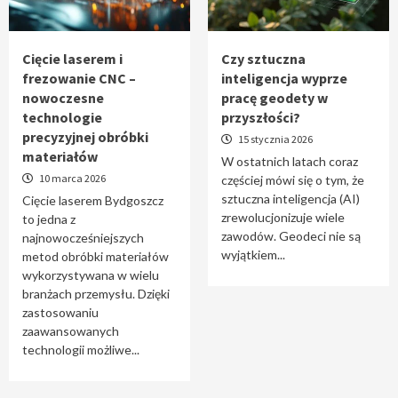
Tworzenie aplikacji internetowych – jak
powstają nowoczesne rozwiązania cyfrowe
5
Cięcie laserem i
Czy sztuczna
frezowanie CNC –
inteligencja wyprze
nowoczesne
pracę geodety w
technologie
przyszłości?
precyzyjnej obróbki
15 stycznia 2026
materiałów
W ostatnich latach coraz
10 marca 2026
częściej mówi się o tym, że
sztuczna inteligencja (AI)
Cięcie laserem Bydgoszcz
zrewolucjonizuje wiele
to jedna z
zawodów. Geodeci nie są
najnowocześniejszych
wyjątkiem...
metod obróbki materiałów
wykorzystywana w wielu
branżach przemysłu. Dzięki
zastosowaniu
zaawansowanych
technologii możliwe...