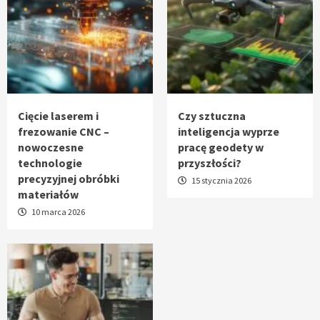
Cięcie laserem i
Czy sztuczna
frezowanie CNC –
inteligencja wyprze
nowoczesne
pracę geodety w
technologie
przyszłości?
precyzyjnej obróbki
15 stycznia 2026
materiałów
10 marca 2026