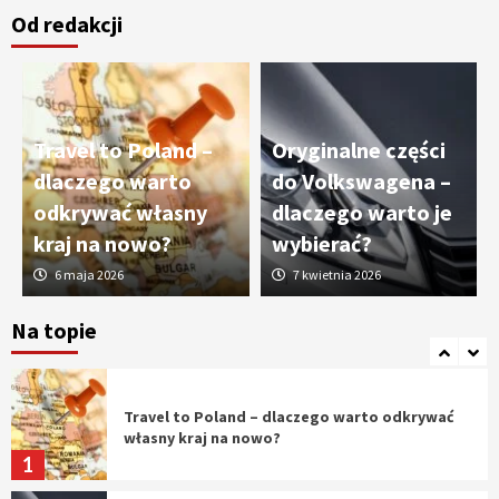
Od redakcji
Cięcie laserem i frezowanie CNC –
nowoczesne technologie precyzyjnej
obróbki materiałów
3
Travel to Poland –
Oryginalne części
Czy sztuczna inteligencja wyprze pracę
dlaczego warto
do Volkswagena –
geodety w przyszłości?
odkrywać własny
dlaczego warto je
4
kraj na nowo?
wybierać?
6 maja 2026
7 kwietnia 2026
Tworzenie aplikacji internetowych – jak
powstają nowoczesne rozwiązania cyfrowe
Na topie
5
Travel to Poland – dlaczego warto odkrywać
własny kraj na nowo?
1