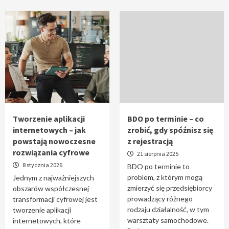
Tworzenie aplikacji
BDO po terminie – co
internetowych – jak
zrobić, gdy spóźnisz się
powstają nowoczesne
z rejestracją
rozwiązania cyfrowe
21 sierpnia 2025
8 stycznia 2026
BDO po terminie to
problem, z którym mogą
Jednym z najważniejszych
zmierzyć się przedsiębiorcy
obszarów współczesnej
prowadzący różnego
transformacji cyfrowej jest
rodzaju działalność, w tym
tworzenie aplikacji
warsztaty samochodowe.
internetowych, które