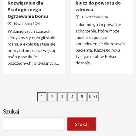
Rozwiązanie dla
klucz do powrotu do
Ekologicznego
zdrowia
Ogrzewania Domu
11 września 2024
19 września 2024
Udar mózgu to poważne
schorzenie, które może
W dzisiejszych czasach,
mieć druzgocące
kiedy koszty energii stale
konsekwencje dla zdrowia
rosną, a ekologia staje się
pacjenta. Każdego roku
priorytetem, coraz więcej
tysiące osób w Polsce
osób poszukuje
doznaje...
oszczędnych i przyjaznych...
Stronicowanie
1
2
3
4
5
Next
wpisów
Szukaj
Szukaj