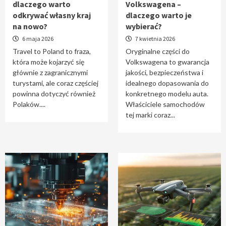
dlaczego warto
Volkswagena –
Travel to Poland – dlaczego warto odkrywać
odkrywać własny kraj
dlaczego warto je
własny kraj na nowo?
na nowo?
wybierać?
1
6 maja 2026
7 kwietnia 2026
Travel to Poland to fraza,
Oryginalne części do
która może kojarzyć się
Volkswagena to gwarancja
Oryginalne części do Volkswagena –
głównie z zagranicznymi
jakości, bezpieczeństwa i
dlaczego warto je wybierać?
turystami, ale coraz częściej
idealnego dopasowania do
2
powinna dotyczyć również
konkretnego modelu auta.
Polaków....
Właściciele samochodów
tej marki coraz...
Cięcie laserem i frezowanie CNC –
nowoczesne technologie precyzyjnej
obróbki materiałów
3
Czy sztuczna inteligencja wyprze pracę
geodety w przyszłości?
4