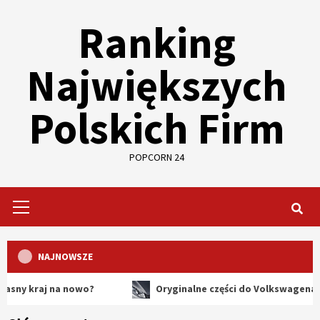
Skip
Ranking
to
content
Największych
Polskich Firm
POPCORN 24
Primary
Menu
NAJNOWSZE
aj na nowo?
Oryginalne części do Volkswagena – dlacze