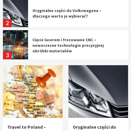
Oryginalne części do Volkswagena –
dlaczego warto je wybierać?
2
Cięcie laserem i frezowanie CNC –
nowoczesne technologie precyzyjnej
obróbki materiałów
3
Czy sztuczna inteligencja wyprze pracę
geodety w przyszłości?
4
Tworzenie aplikacji internetowych – jak
powstają nowoczesne rozwiązania cyfrowe
5
Travel to Poland –
Oryginalne części do