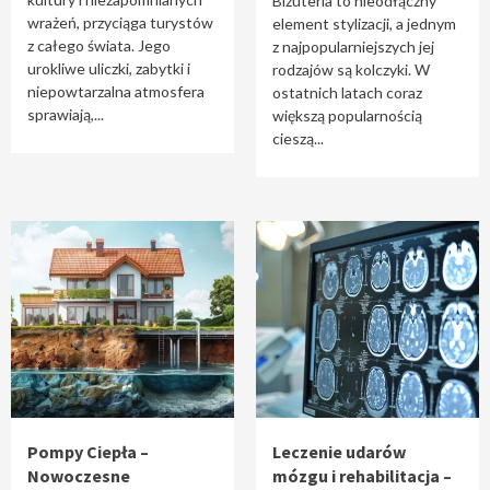
Biżuteria to nieodłączny
wrażeń, przyciąga turystów
element stylizacji, a jednym
z całego świata. Jego
z najpopularniejszych jej
urokliwe uliczki, zabytki i
rodzajów są kolczyki. W
niepowtarzalna atmosfera
ostatnich latach coraz
sprawiają,...
większą popularnością
cieszą...
Pompy Ciepła –
Leczenie udarów
Nowoczesne
mózgu i rehabilitacja –