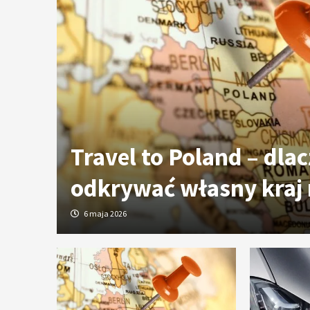
ych
Travel to Poland – dla
odkrywać własny kraj
6 maja 2026