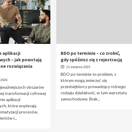
 aplikacji
BDO po terminie – co zrobić,
wych – jak powstają
gdy spóźnisz się z rejestracją
ne rozwiązania
21 sierpnia 2025
BDO po terminie to problem, z
 2026
którym mogą zmierzyć się
przedsiębiorcy prowadzący różnego
ajważniejszych obszarów
rodzaju działalność, w tym warsztaty
j transformacji cyfrowej
samochodowe. Brak...
ie aplikacji
ch, które wspierają
omatyzacji procesów,
entów i...