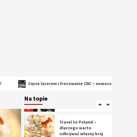
2
Cięcie laserem i
frezowanie CNC –
nowoczesne
technologie
precyzyjnej obróbki
3
materiałów
Czy sztuczna
inteligencja wyprze
pracę geodety w
przyszłości?
4
Cięcie laserem i frezowanie CNC – nowoczesne technologie precy
Tworzenie aplikacji
internetowych – jak
Na topie
powstają nowoczesne
rozwiązania cyfrowe
5
Travel to Poland –
dlaczego warto
odkrywać własny kraj