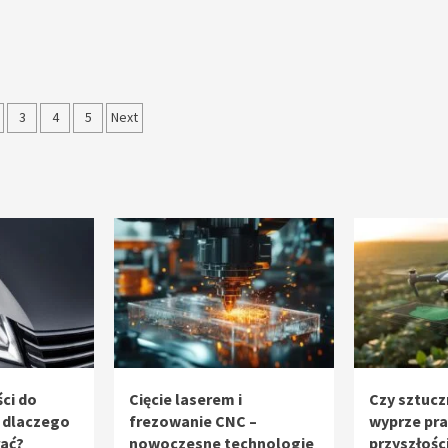
nicowanie
3
4
5
Next
sów
ci do
Cięcie laserem i
Czy sztucz
 dlaczego
frezowanie CNC –
wyprze pr
rać?
nowoczesne technologie
przyszłośc