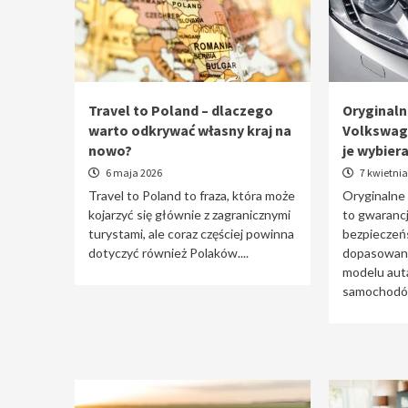
Travel to Poland – dlaczego
Oryginaln
warto odkrywać własny kraj na
Volkswag
nowo?
je wybier
6 maja 2026
7 kwietnia
Travel to Poland to fraza, która może
Oryginalne
kojarzyć się głównie z zagranicznymi
to gwarancj
turystami, ale coraz częściej powinna
bezpieczeń
dotyczyć również Polaków....
dopasowani
modelu auta
samochodów 