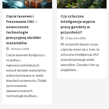
Tworzenie aplikacji internetowych – jak
powstają nowoczesne rozwiązania cyfrowe
5
Cięcie laserem i
Czy sztuczna
frezowanie CNC –
inteligencja wyprze
nowoczesne
pracę geodety w
technologie
przyszłości?
precyzyjnej obróbki
15 stycznia 2026
materiałów
W ostatnich latach coraz
10 marca 2026
częściej mówi się o tym, że
sztuczna inteligencja (AI)
Cięcie laserem Bydgoszcz
zrewolucjonizuje wiele
to jedna z
zawodów. Geodeci nie są
najnowocześniejszych
wyjątkiem...
metod obróbki materiałów
wykorzystywana w wielu
branżach przemysłu. Dzięki
zastosowaniu
zaawansowanych
technologii możliwe...