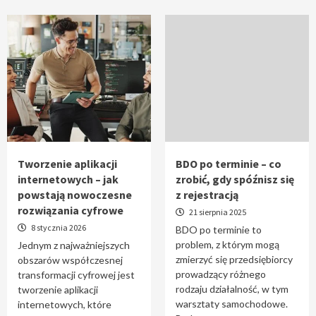
Tworzenie aplikacji
BDO po terminie – co
internetowych – jak
zrobić, gdy spóźnisz się
powstają nowoczesne
z rejestracją
rozwiązania cyfrowe
21 sierpnia 2025
8 stycznia 2026
BDO po terminie to
problem, z którym mogą
Jednym z najważniejszych
zmierzyć się przedsiębiorcy
obszarów współczesnej
prowadzący różnego
transformacji cyfrowej jest
rodzaju działalność, w tym
tworzenie aplikacji
warsztaty samochodowe.
internetowych, które