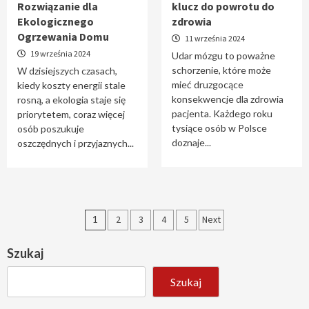
Rozwiązanie dla
klucz do powrotu do
Ekologicznego
zdrowia
Ogrzewania Domu
11 września 2024
19 września 2024
Udar mózgu to poważne
schorzenie, które może
W dzisiejszych czasach,
mieć druzgocące
kiedy koszty energii stale
konsekwencje dla zdrowia
rosną, a ekologia staje się
pacjenta. Każdego roku
priorytetem, coraz więcej
tysiące osób w Polsce
osób poszukuje
doznaje...
oszczędnych i przyjaznych...
Stronicowanie
1
2
3
4
5
Next
wpisów
Szukaj
Szukaj