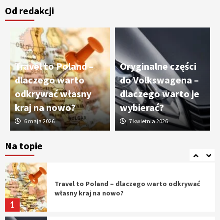
Od redakcji
Cięcie laserem i frezowanie CNC –
nowoczesne technologie precyzyjnej
obróbki materiałów
3
Travel to Poland –
Oryginalne części
Czy sztuczna inteligencja wyprze pracę
dlaczego warto
do Volkswagena –
geodety w przyszłości?
odkrywać własny
dlaczego warto je
4
kraj na nowo?
wybierać?
6 maja 2026
7 kwietnia 2026
Tworzenie aplikacji internetowych – jak
powstają nowoczesne rozwiązania cyfrowe
Na topie
5
Travel to Poland – dlaczego warto odkrywać
własny kraj na nowo?
1