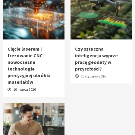
Cięcie laserem i
Czy sztuczna
frezowanie CNC –
inteligencja wyprze
nowoczesne
pracę geodety w
technologie
przyszłości?
precyzyjnej obróbki
15 stycznia 2026
materiałów
10 marca 2026