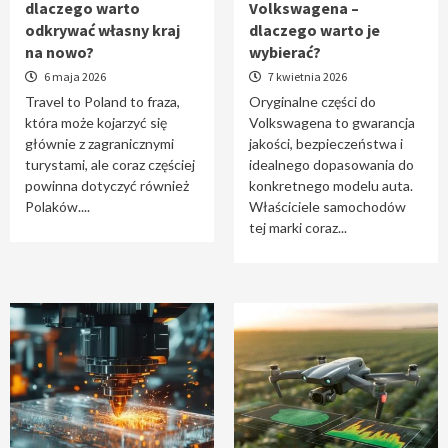
dlaczego warto
Volkswagena –
Travel to Poland – dlaczego warto odkrywać
odkrywać własny kraj
dlaczego warto je
własny kraj na nowo?
na nowo?
wybierać?
1
6 maja 2026
7 kwietnia 2026
Travel to Poland to fraza,
Oryginalne części do
która może kojarzyć się
Volkswagena to gwarancja
Oryginalne części do Volkswagena –
głównie z zagranicznymi
jakości, bezpieczeństwa i
dlaczego warto je wybierać?
turystami, ale coraz częściej
idealnego dopasowania do
2
powinna dotyczyć również
konkretnego modelu auta.
Polaków....
Właściciele samochodów
tej marki coraz...
Cięcie laserem i frezowanie CNC –
nowoczesne technologie precyzyjnej
obróbki materiałów
3
Czy sztuczna inteligencja wyprze pracę
geodety w przyszłości?
4