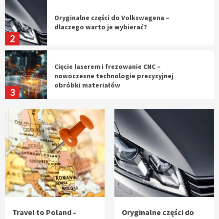
Oryginalne części do Volkswagena –
dlaczego warto je wybierać?
2
Cięcie laserem i frezowanie CNC –
nowoczesne technologie precyzyjnej
obróbki materiałów
3
Czy sztuczna inteligencja wyprze pracę
geodety w przyszłości?
4
Tworzenie aplikacji internetowych – jak
powstają nowoczesne rozwiązania cyfrowe
5
Travel to Poland –
Oryginalne części do