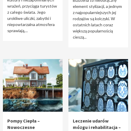
Biżuteria to nieodłączny
wrażeń, przyciąga turystów
element stylizacji, a jednym
z całego świata. Jego
z najpopularniejszych jej
urokliwe uliczki, zabytki i
rodzajów są kolczyki. W
niepowtarzalna atmosfera
ostatnich latach coraz
sprawiają,...
większą popularnością
cieszą...
Pompy Ciepła –
Leczenie udarów
Nowoczesne
mózgu i rehabilitacja –