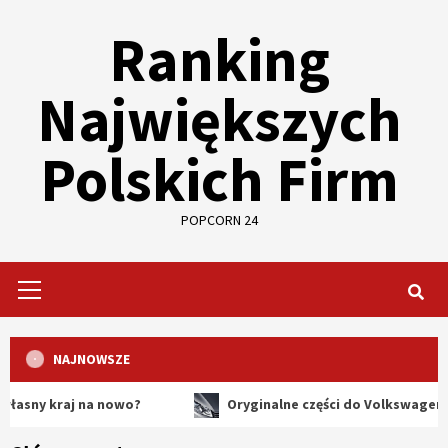
Skip
Ranking
to
content
Największych
Polskich Firm
POPCORN 24
Primary
Menu
NAJNOWSZE
kraj na nowo?
Oryginalne części do Volkswagena – dlac