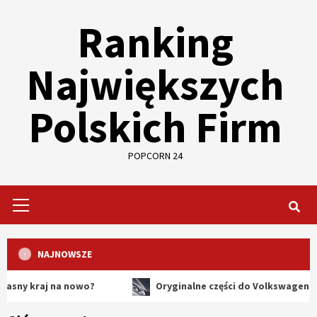
Skip
Ranking
to
content
Największych
Polskich Firm
POPCORN 24
Primary
Menu
NAJNOWSZE
aj na nowo?
Oryginalne części do Volkswagena – dlacze