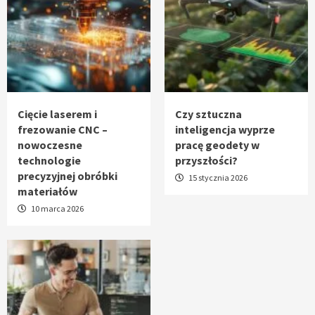
Cięcie laserem i
Czy sztuczna
frezowanie CNC –
inteligencja wyprze
nowoczesne
pracę geodety w
technologie
przyszłości?
precyzyjnej obróbki
15 stycznia 2026
materiałów
10 marca 2026