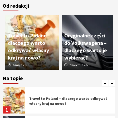
Od redakcji
Cięcie laserem i frezowanie CNC –
nowoczesne technologie precyzyjnej
obróbki materiałów
3
Travel to Poland –
Oryginalne części
Czy sztuczna inteligencja wyprze pracę
dlaczego warto
do Volkswagena –
geodety w przyszłości?
odkrywać własny
dlaczego warto je
4
kraj na nowo?
wybierać?
6 maja 2026
7 kwietnia 2026
Tworzenie aplikacji internetowych – jak
powstają nowoczesne rozwiązania cyfrowe
Na topie
5
Travel to Poland – dlaczego warto odkrywać
własny kraj na nowo?
1