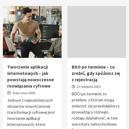
Tworzenie aplikacji
BDO po terminie – co
internetowych – jak
zrobić, gdy spóźnisz się
powstają nowoczesne
z rejestracją
rozwiązania cyfrowe
21 sierpnia 2025
8 stycznia 2026
BDO po terminie to
problem, z którym mogą
Jednym z najważniejszych
zmierzyć się przedsiębiorcy
obszarów współczesnej
prowadzący różnego
transformacji cyfrowej jest
rodzaju działalność, w tym
tworzenie aplikacji
warsztaty samochodowe.
internetowych, które