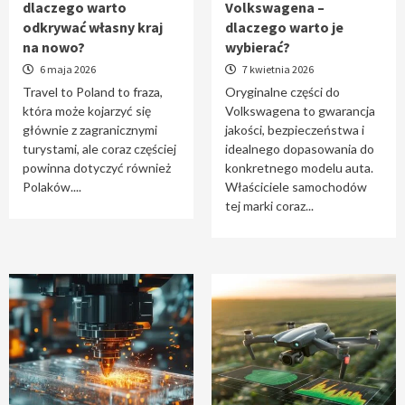
dlaczego warto
Volkswagena –
Travel to Poland – dlaczego warto odkrywać
odkrywać własny kraj
dlaczego warto je
własny kraj na nowo?
na nowo?
wybierać?
1
6 maja 2026
7 kwietnia 2026
Travel to Poland to fraza,
Oryginalne części do
która może kojarzyć się
Volkswagena to gwarancja
Oryginalne części do Volkswagena –
głównie z zagranicznymi
jakości, bezpieczeństwa i
dlaczego warto je wybierać?
turystami, ale coraz częściej
idealnego dopasowania do
2
powinna dotyczyć również
konkretnego modelu auta.
Polaków....
Właściciele samochodów
tej marki coraz...
Cięcie laserem i frezowanie CNC –
nowoczesne technologie precyzyjnej
obróbki materiałów
3
Czy sztuczna inteligencja wyprze pracę
geodety w przyszłości?
4