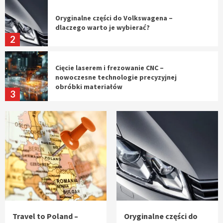
Oryginalne części do Volkswagena –
dlaczego warto je wybierać?
2
Cięcie laserem i frezowanie CNC –
nowoczesne technologie precyzyjnej
obróbki materiałów
3
Czy sztuczna inteligencja wyprze pracę
geodety w przyszłości?
4
Tworzenie aplikacji internetowych – jak
powstają nowoczesne rozwiązania cyfrowe
5
Travel to Poland –
Oryginalne części do