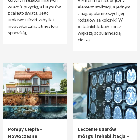
Biżuteria to nieodłączny
wrażeń, przyciąga turystów
element stylizacji, a jednym
z całego świata. Jego
z najpopularniejszych jej
urokliwe uliczki, zabytki i
rodzajów są kolczyki. W
niepowtarzalna atmosfera
ostatnich latach coraz
sprawiają,...
większą popularnością
cieszą...
Pompy Ciepła –
Leczenie udarów
Nowoczesne
mózgu i rehabilitacja –