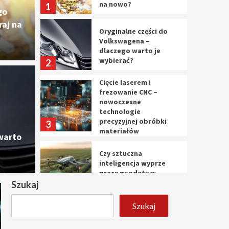
na nowo?
1
go
aj na
Oryginalne części do
Volkswagena –
dlaczego warto je
wybierać?
2
Cięcie laserem i
Cięc
frezowanie CNC –
nowoczesne
ęści do Volkswagena –
nowo
technologie
precyzyjnej obróbki
3
materiałów
o je wybierać?
prec
warto
Czy sztuczna
10 marca 
inteligencja wyprze
pracę geodety w
przyszłości?
Szukaj
4
Szukaj
Tworzenie aplikacji
internetowych – jak
powstają nowoczesne