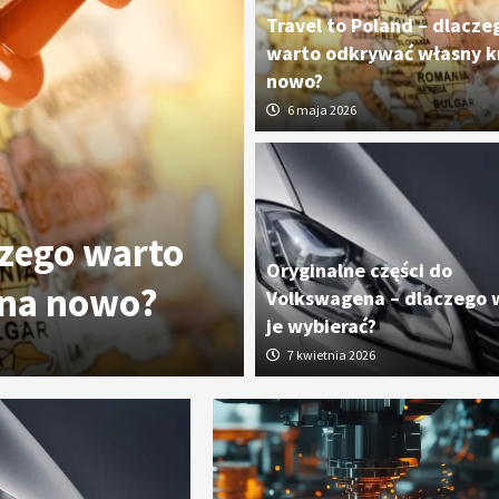
Travel to Poland – dlacze
warto odkrywać własny kr
nowo?
6 maja 2026
czego warto
Oryginalne cz
Oryginalne części do
 na nowo?
dlaczego wart
Volkswagena – dlaczego 
je wybierać?
7 kwietnia 2026
7 kwietnia 2026