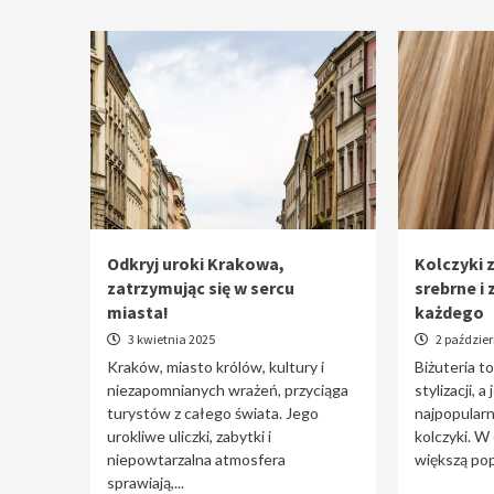
Odkryj uroki Krakowa,
Kolczyki z
zatrzymując się w sercu
srebrne i 
miasta!
każdego
3 kwietnia 2025
2 paździer
Kraków, miasto królów, kultury i
Biżuteria t
niezapomnianych wrażeń, przyciąga
stylizacji, a
turystów z całego świata. Jego
najpopularn
urokliwe uliczki, zabytki i
kolczyki. W
niepowtarzalna atmosfera
większą pop
sprawiają,...