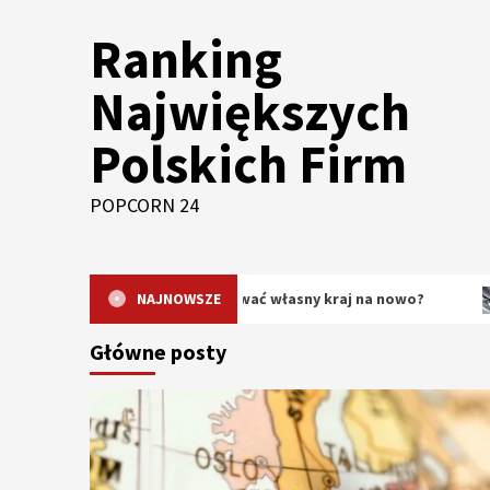
Skip
Ranking
to
content
Największych
Polskich Firm
POPCORN 24
 dlaczego warto odkrywać własny kraj na nowo?
NAJNOWSZE
Orygina
Główne posty