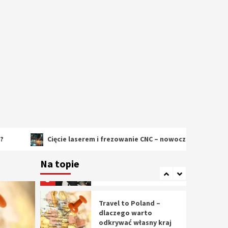
2
Cięcie laserem i
frezowanie CNC –
nowoczesne
technologie
precyzyjnej obróbki
3
materiałów
Czy sztuczna
inteligencja wyprze
pracę geodety w
przyszłości?
4
Cięcie laserem i frezowanie CNC – nowoczesne technologie precy
Tworzenie aplikacji
internetowych – jak
Na topie
powstają nowoczesne
rozwiązania cyfrowe
5
Travel to Poland –
dlaczego warto
odkrywać własny kraj