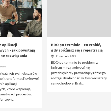
 aplikacji
BDO po terminie – co zrobić,
wych – jak powstają
gdy spóźnisz się z rejestracją
ne rozwiązania
21 sierpnia 2025
BDO po terminie to problem, z
 2026
którym mogą zmierzyć się
przedsiębiorcy prowadzący różnego
ajważniejszych obszarów
rodzaju działalność, w tym warsztaty
j transformacji cyfrowej
samochodowe. Brak...
ie aplikacji
ch, które wspierają
omatyzacji procesów,
entów i...