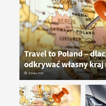
ych
Travel to Poland – dla
odkrywać własny kraj
6 maja 2026