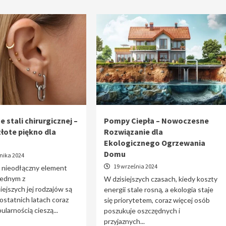
e stali chirurgicznej –
Pompy Ciepła – Nowoczesne
złote piękno dla
Rozwiązanie dla
Ekologicznego Ogrzewania
Domu
nika 2024
19 września 2024
o nieodłączny element
 jednym z
W dzisiejszych czasach, kiedy koszty
iejszych jej rodzajów są
energii stale rosną, a ekologia staje
 ostatnich latach coraz
się priorytetem, coraz więcej osób
ularnością cieszą...
poszukuje oszczędnych i
przyjaznych...