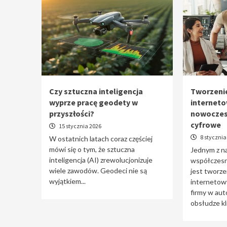
Czy sztuczna inteligencja
Tworzenie
wyprze pracę geodety w
interneto
przyszłości?
nowoczes
cyfrowe
15 stycznia 2026
8 stycznia
W ostatnich latach coraz częściej
mówi się o tym, że sztuczna
Jednym z n
inteligencja (AI) zrewolucjonizuje
współczesne
wiele zawodów. Geodeci nie są
jest tworzen
wyjątkiem...
internetowy
firmy w aut
obsłudze kli