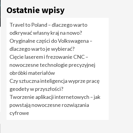
rozwiązania cyfrowe
5
Ostatnie wpisy
Travel to Poland –
Travel to Poland – dlaczego warto
dlaczego warto
odkrywać własny kraj na nowo?
odkrywać własny kraj
na nowo?
1
Oryginalne części do Volkswagena –
dlaczego warto je wybierać?
Oryginalne części do
Cięcie laserem i frezowanie CNC –
Volkswagena –
nowoczesne technologie precyzyjnej
dlaczego warto je
wybierać?
2
obróbki materiałów
Czy sztuczna inteligencja wyprze pracę
Cięcie laserem i
geodety w przyszłości?
frezowanie CNC –
nowoczesne
Tworzenie aplikacji internetowych – jak
technologie
powstają nowoczesne rozwiązania
precyzyjnej obróbki
3
materiałów
cyfrowe
Czy sztuczna
inteligencja wyprze