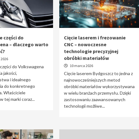
e części do
Cięcie laserem i frezowanie
ena – dlaczego warto
CNC – nowoczesne
ać?
technologie precyzyjnej
obróbki materiałów
 2026
10 marca 2026
 części do Volkswagena
a jakości,
Cięcie laserem Bydgoszcz to jedna z
stwa i idealnego
najnowocześniejszych metod
a do konkretnego
obróbki materiałów wykorzystywana
. Właściciele
w wielu branżach przemysłu. Dzięki
tej marki coraz...
zastosowaniu zaawansowanych
technologii możliwe...