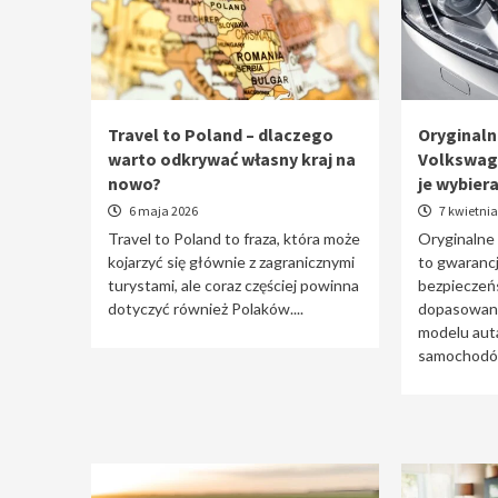
Travel to Poland – dlaczego
Oryginaln
warto odkrywać własny kraj na
Volkswag
nowo?
je wybier
6 maja 2026
7 kwietnia
Travel to Poland to fraza, która może
Oryginalne
kojarzyć się głównie z zagranicznymi
to gwarancj
turystami, ale coraz częściej powinna
bezpieczeń
dotyczyć również Polaków....
dopasowani
modelu auta
samochodów 