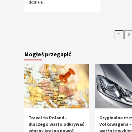
doznaje...
Stro
1
2
wpi
Mogłeś przegapić
Travel to Poland –
Oryginalne częś
dlaczego warto odkrywać
Volkswagena –
własny kraj na nowo?
warto je wybie