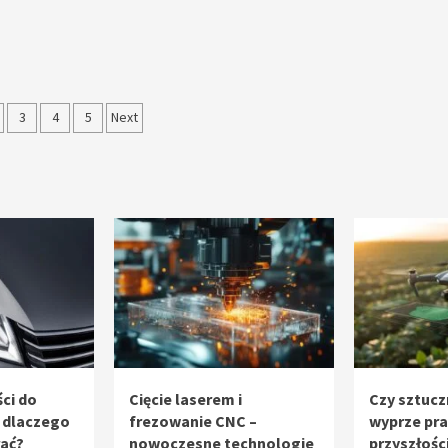
nicowanie
3
4
5
Next
sów
ci do
Cięcie laserem i
Czy sztucz
 dlaczego
frezowanie CNC –
wyprze pr
rać?
nowoczesne technologie
przyszłośc