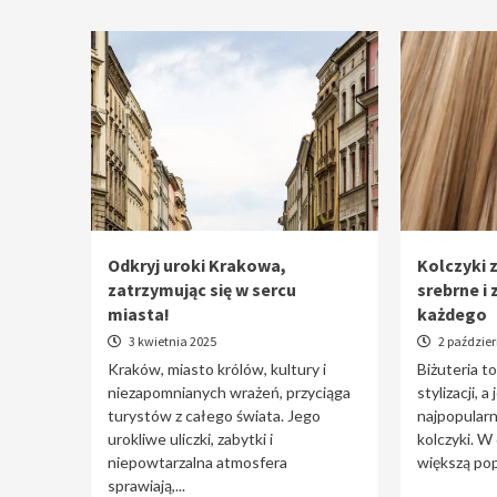
Odkryj uroki Krakowa,
Kolczyki z
zatrzymując się w sercu
srebrne i 
miasta!
każdego
3 kwietnia 2025
2 paździer
Kraków, miasto królów, kultury i
Biżuteria t
niezapomnianych wrażeń, przyciąga
stylizacji, a
turystów z całego świata. Jego
najpopularn
urokliwe uliczki, zabytki i
kolczyki. W
niepowtarzalna atmosfera
większą pop
sprawiają,...