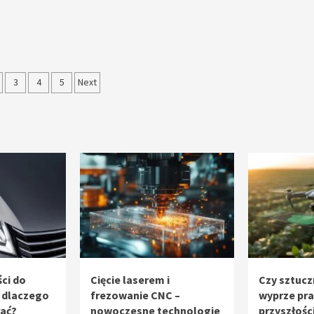
nicowanie
3
4
5
Next
sów
ci do
Cięcie laserem i
Czy sztucz
 dlaczego
frezowanie CNC –
wyprze pr
rać?
nowoczesne technologie
przyszłośc