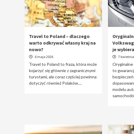
Travel to Poland – dlaczego
Oryginaln
warto odkrywać własny kraj na
Volkswag
nowo?
je wybier
6 maja 2026
7 kwietnia
Travel to Poland to fraza, która może
Oryginalne
kojarzyć się głównie z zagranicznymi
to gwarancj
turystami, ale coraz częściej powinna
bezpieczeń
dotyczyć również Polaków....
dopasowani
modelu auta
samochodów 