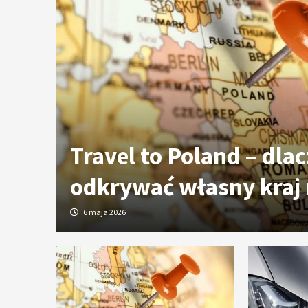
ych
Travel to Poland – dla
odkrywać własny kraj
6 maja 2026