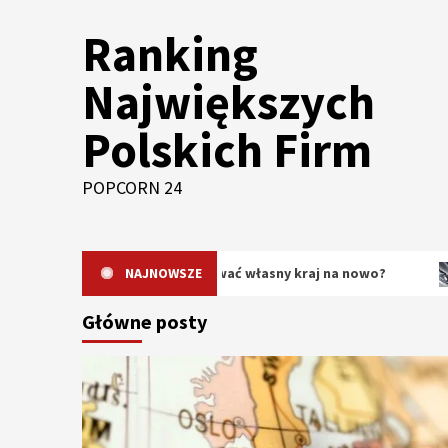
Skip
Ranking
to
content
Największych
Polskich Firm
POPCORN 24
 dlaczego warto odkrywać własny kraj na nowo?
NAJNOWSZE
Orygina
Główne posty