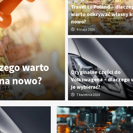
Travel to Poland – dlacze
warto odkrywać własny kr
nowo?
6 maja 2026
czego warto
Oryginalne cz
Oryginalne części do
 na nowo?
dlaczego wart
Volkswagena – dlaczego 
je wybierać?
7 kwietnia 2026
7 kwietnia 2026