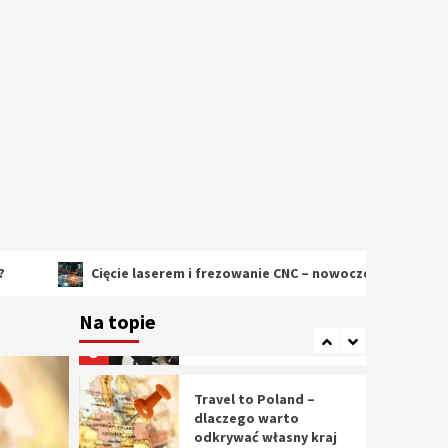
2
Cięcie laserem i
frezowanie CNC –
nowoczesne
technologie
precyzyjnej obróbki
3
materiałów
Czy sztuczna
inteligencja wyprze
pracę geodety w
przyszłości?
4
Cięcie laserem i frezowanie CNC – nowoczesne technologie precy
Tworzenie aplikacji
internetowych – jak
Na topie
powstają nowoczesne
rozwiązania cyfrowe
5
Travel to Poland –
dlaczego warto
odkrywać własny kraj