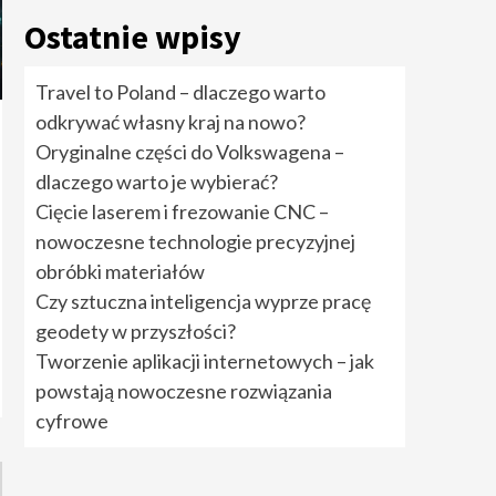
rozwiązania cyfrowe
5
Ostatnie wpisy
Travel to Poland –
Travel to Poland – dlaczego warto
dlaczego warto
odkrywać własny kraj na nowo?
odkrywać własny kraj
na nowo?
1
Oryginalne części do Volkswagena –
dlaczego warto je wybierać?
Oryginalne części do
Cięcie laserem i frezowanie CNC –
Volkswagena –
nowoczesne technologie precyzyjnej
dlaczego warto je
wybierać?
2
obróbki materiałów
Czy sztuczna inteligencja wyprze pracę
Cięcie laserem i
geodety w przyszłości?
frezowanie CNC –
nowoczesne
Tworzenie aplikacji internetowych – jak
technologie
powstają nowoczesne rozwiązania
precyzyjnej obróbki
3
materiałów
cyfrowe
Czy sztuczna
inteligencja wyprze