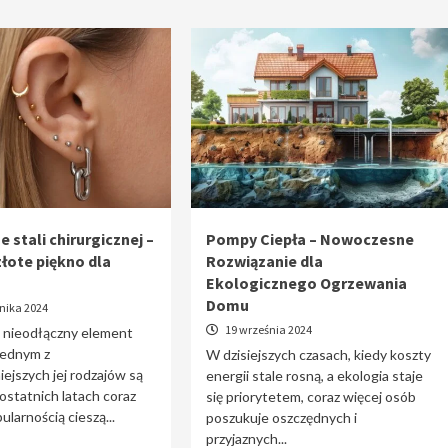
e stali chirurgicznej –
Pompy Ciepła – Nowoczesne
złote piękno dla
Rozwiązanie dla
Ekologicznego Ogrzewania
Domu
nika 2024
19 września 2024
o nieodłączny element
 jednym z
W dzisiejszych czasach, kiedy koszty
iejszych jej rodzajów są
energii stale rosną, a ekologia staje
 ostatnich latach coraz
się priorytetem, coraz więcej osób
ularnością cieszą...
poszukuje oszczędnych i
przyjaznych...