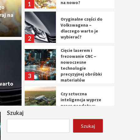
na nowo?
1
go
aj na
Oryginalne części do
Volkswagena –
dlaczego warto je
wybierać?
2
Cięcie laserem i
Cięc
frezowanie CNC –
nowoczesne
ęści do Volkswagena –
nowo
technologie
precyzyjnej obróbki
3
materiałów
o je wybierać?
prec
warto
Czy sztuczna
10 marca 
inteligencja wyprze
pracę geodety w
przyszłości?
Szukaj
4
Szukaj
Tworzenie aplikacji
internetowych – jak
powstają nowoczesne