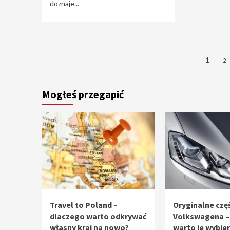
doznaje...
Stro
1
2
wpi
Mogłeś przegapić
Travel to Poland –
Oryginalne częś
dlaczego warto odkrywać
Volkswagena –
własny kraj na nowo?
warto je wybie