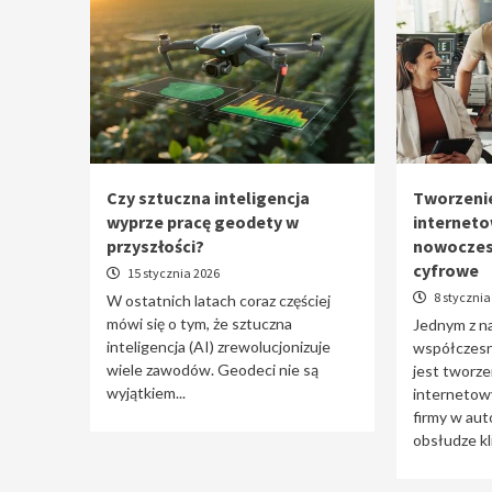
Czy sztuczna inteligencja
Tworzenie
wyprze pracę geodety w
interneto
przyszłości?
nowoczes
cyfrowe
15 stycznia 2026
8 stycznia
W ostatnich latach coraz częściej
mówi się o tym, że sztuczna
Jednym z n
inteligencja (AI) zrewolucjonizuje
współczesne
wiele zawodów. Geodeci nie są
jest tworzen
wyjątkiem...
internetowy
firmy w aut
obsłudze kli