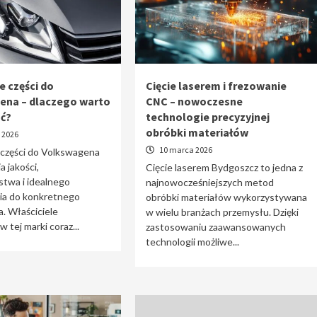
e części do
Cięcie laserem i frezowanie
ena – dlaczego warto
CNC – nowoczesne
ać?
technologie precyzyjnej
obróbki materiałów
 2026
10 marca 2026
 części do Volkswagena
a jakości,
Cięcie laserem Bydgoszcz to jedna z
stwa i idealnego
najnowocześniejszych metod
a do konkretnego
obróbki materiałów wykorzystywana
. Właściciele
w wielu branżach przemysłu. Dzięki
tej marki coraz...
zastosowaniu zaawansowanych
technologii możliwe...