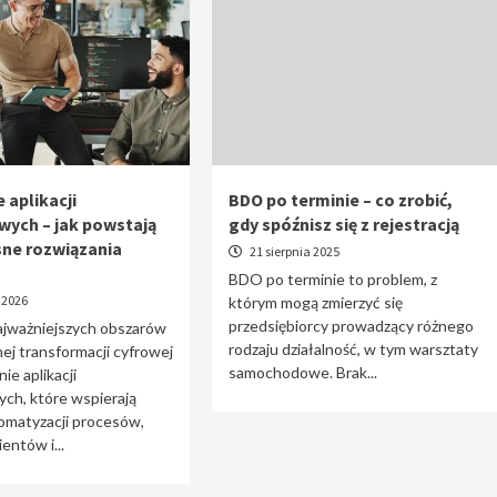
 aplikacji
BDO po terminie – co zrobić,
wych – jak powstają
gdy spóźnisz się z rejestracją
ne rozwiązania
21 sierpnia 2025
BDO po terminie to problem, z
 2026
którym mogą zmierzyć się
przedsiębiorcy prowadzący różnego
ajważniejszych obszarów
rodzaju działalność, w tym warsztaty
j transformacji cyfrowej
samochodowe. Brak...
ie aplikacji
ch, które wspierają
omatyzacji procesów,
entów i...