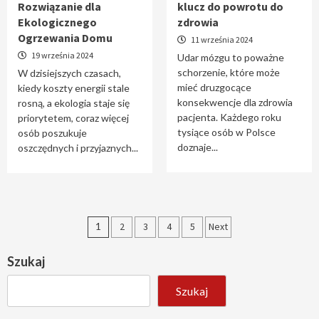
Rozwiązanie dla
klucz do powrotu do
Ekologicznego
zdrowia
Ogrzewania Domu
11 września 2024
19 września 2024
Udar mózgu to poważne
schorzenie, które może
W dzisiejszych czasach,
mieć druzgocące
kiedy koszty energii stale
konsekwencje dla zdrowia
rosną, a ekologia staje się
pacjenta. Każdego roku
priorytetem, coraz więcej
tysiące osób w Polsce
osób poszukuje
doznaje...
oszczędnych i przyjaznych...
Stronicowanie
1
2
3
4
5
Next
wpisów
Szukaj
Szukaj