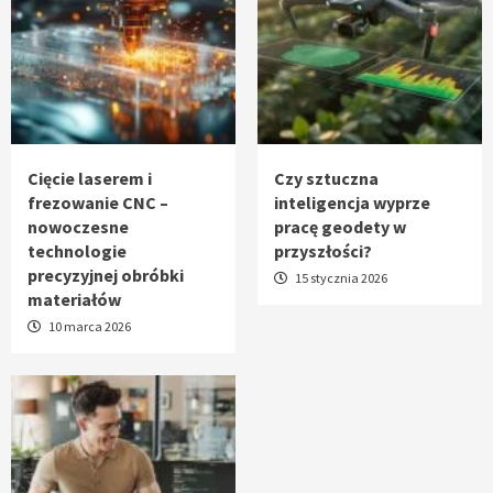
Cięcie laserem i
Czy sztuczna
frezowanie CNC –
inteligencja wyprze
nowoczesne
pracę geodety w
technologie
przyszłości?
precyzyjnej obróbki
15 stycznia 2026
materiałów
10 marca 2026