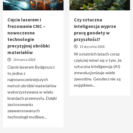
Tworzenie aplikacji internetowych – jak
powstają nowoczesne rozwiązania cyfrowe
5
Cięcie laserem i
Czy sztuczna
frezowanie CNC –
inteligencja wyprze
nowoczesne
pracę geodety w
technologie
przyszłości?
precyzyjnej obróbki
15 stycznia 2026
materiałów
W ostatnich latach coraz
10 marca 2026
częściej mówi się o tym, że
sztuczna inteligencja (AI)
Cięcie laserem Bydgoszcz
zrewolucjonizuje wiele
to jedna z
zawodów. Geodeci nie są
najnowocześniejszych
wyjątkiem...
metod obróbki materiałów
wykorzystywana w wielu
branżach przemysłu. Dzięki
zastosowaniu
zaawansowanych
technologii możliwe...