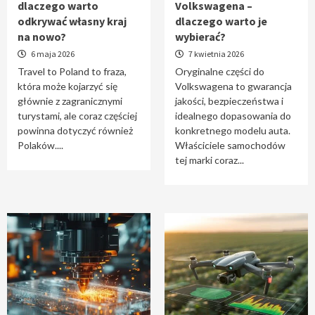
dlaczego warto
Volkswagena –
Travel to Poland – dlaczego warto odkrywać
odkrywać własny kraj
dlaczego warto je
własny kraj na nowo?
na nowo?
wybierać?
1
6 maja 2026
7 kwietnia 2026
Travel to Poland to fraza,
Oryginalne części do
która może kojarzyć się
Volkswagena to gwarancja
Oryginalne części do Volkswagena –
głównie z zagranicznymi
jakości, bezpieczeństwa i
dlaczego warto je wybierać?
turystami, ale coraz częściej
idealnego dopasowania do
2
powinna dotyczyć również
konkretnego modelu auta.
Polaków....
Właściciele samochodów
tej marki coraz...
Cięcie laserem i frezowanie CNC –
nowoczesne technologie precyzyjnej
obróbki materiałów
3
Czy sztuczna inteligencja wyprze pracę
geodety w przyszłości?
4