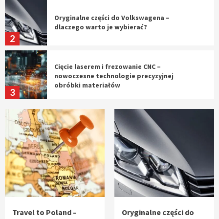
Oryginalne części do Volkswagena –
dlaczego warto je wybierać?
2
Cięcie laserem i frezowanie CNC –
nowoczesne technologie precyzyjnej
obróbki materiałów
3
Czy sztuczna inteligencja wyprze pracę
geodety w przyszłości?
4
Tworzenie aplikacji internetowych – jak
powstają nowoczesne rozwiązania cyfrowe
5
Travel to Poland –
Oryginalne części do