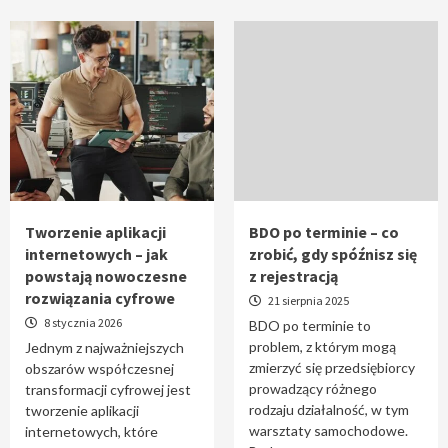
Tworzenie aplikacji
BDO po terminie – co
internetowych – jak
zrobić, gdy spóźnisz się
powstają nowoczesne
z rejestracją
rozwiązania cyfrowe
21 sierpnia 2025
8 stycznia 2026
BDO po terminie to
problem, z którym mogą
Jednym z najważniejszych
zmierzyć się przedsiębiorcy
obszarów współczesnej
prowadzący różnego
transformacji cyfrowej jest
rodzaju działalność, w tym
tworzenie aplikacji
warsztaty samochodowe.
internetowych, które