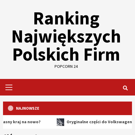
Skip
Ranking
to
content
Największych
Polskich Firm
POPCORN 24
Primary
Menu
NAJNOWSZE
aj na nowo?
Oryginalne części do Volkswagena – dlacze