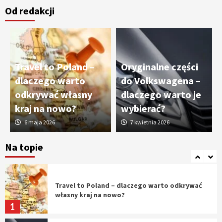
Od redakcji
Cięcie laserem i frezowanie CNC –
nowoczesne technologie precyzyjnej
obróbki materiałów
3
Travel to Poland –
Oryginalne części
Czy sztuczna inteligencja wyprze pracę
dlaczego warto
do Volkswagena –
geodety w przyszłości?
odkrywać własny
dlaczego warto je
4
kraj na nowo?
wybierać?
6 maja 2026
7 kwietnia 2026
Tworzenie aplikacji internetowych – jak
powstają nowoczesne rozwiązania cyfrowe
Na topie
5
Travel to Poland – dlaczego warto odkrywać
własny kraj na nowo?
1