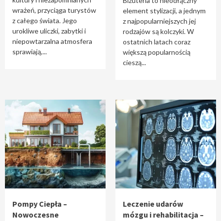
Biżuteria to nieodłączny
wrażeń, przyciąga turystów
element stylizacji, a jednym
z całego świata. Jego
z najpopularniejszych jej
urokliwe uliczki, zabytki i
rodzajów są kolczyki. W
niepowtarzalna atmosfera
ostatnich latach coraz
sprawiają,...
większą popularnością
cieszą...
Pompy Ciepła –
Leczenie udarów
Nowoczesne
mózgu i rehabilitacja –