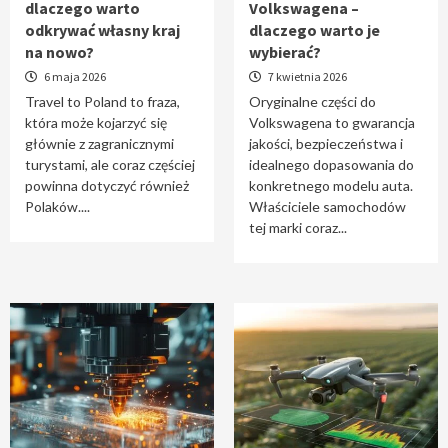
dlaczego warto
Volkswagena –
Travel to Poland – dlaczego warto odkrywać
odkrywać własny kraj
dlaczego warto je
własny kraj na nowo?
na nowo?
wybierać?
1
6 maja 2026
7 kwietnia 2026
Travel to Poland to fraza,
Oryginalne części do
która może kojarzyć się
Volkswagena to gwarancja
Oryginalne części do Volkswagena –
głównie z zagranicznymi
jakości, bezpieczeństwa i
dlaczego warto je wybierać?
turystami, ale coraz częściej
idealnego dopasowania do
2
powinna dotyczyć również
konkretnego modelu auta.
Polaków....
Właściciele samochodów
tej marki coraz...
Cięcie laserem i frezowanie CNC –
nowoczesne technologie precyzyjnej
obróbki materiałów
3
Czy sztuczna inteligencja wyprze pracę
geodety w przyszłości?
4