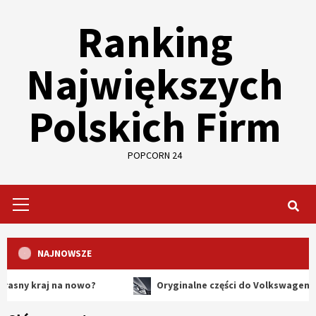
Skip
Ranking
to
content
Największych
Polskich Firm
POPCORN 24
Primary
Menu
NAJNOWSZE
raj na nowo?
Oryginalne części do Volkswagena – dlacze