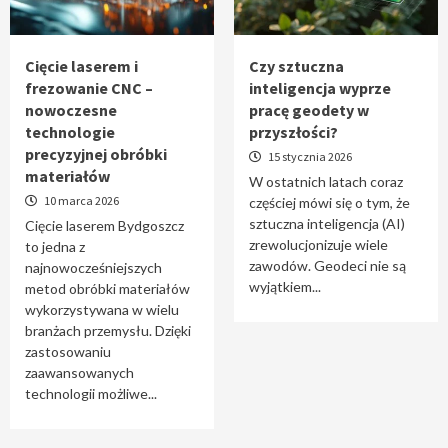
Tworzenie aplikacji internetowych – jak
powstają nowoczesne rozwiązania cyfrowe
5
Cięcie laserem i
Czy sztuczna
frezowanie CNC –
inteligencja wyprze
nowoczesne
pracę geodety w
technologie
przyszłości?
precyzyjnej obróbki
15 stycznia 2026
materiałów
W ostatnich latach coraz
10 marca 2026
częściej mówi się o tym, że
sztuczna inteligencja (AI)
Cięcie laserem Bydgoszcz
zrewolucjonizuje wiele
to jedna z
zawodów. Geodeci nie są
najnowocześniejszych
wyjątkiem...
metod obróbki materiałów
wykorzystywana w wielu
branżach przemysłu. Dzięki
zastosowaniu
zaawansowanych
technologii możliwe...