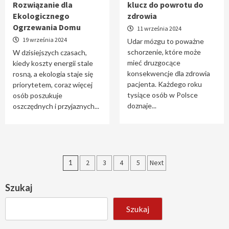
Rozwiązanie dla
klucz do powrotu do
Ekologicznego
zdrowia
Ogrzewania Domu
11 września 2024
19 września 2024
Udar mózgu to poważne
schorzenie, które może
W dzisiejszych czasach,
mieć druzgocące
kiedy koszty energii stale
konsekwencje dla zdrowia
rosną, a ekologia staje się
pacjenta. Każdego roku
priorytetem, coraz więcej
tysiące osób w Polsce
osób poszukuje
doznaje...
oszczędnych i przyjaznych...
Stronicowanie
1
2
3
4
5
Next
wpisów
Szukaj
Szukaj