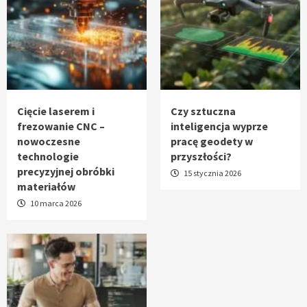
Cięcie laserem i
Czy sztuczna
frezowanie CNC –
inteligencja wyprze
nowoczesne
pracę geodety w
technologie
przyszłości?
precyzyjnej obróbki
15 stycznia 2026
materiałów
10 marca 2026