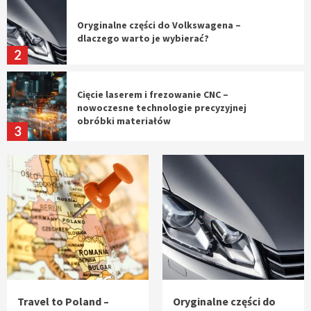
Oryginalne części do Volkswagena –
dlaczego warto je wybierać?
2
Cięcie laserem i frezowanie CNC –
nowoczesne technologie precyzyjnej
obróbki materiałów
3
Czy sztuczna inteligencja wyprze pracę
geodety w przyszłości?
4
Tworzenie aplikacji internetowych – jak
powstają nowoczesne rozwiązania cyfrowe
5
Travel to Poland –
Oryginalne części do