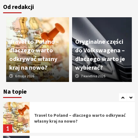
Od redakcji
Cięcie laserem i frezowanie CNC –
nowoczesne technologie precyzyjnej
obróbki materiałów
3
Travel to Poland –
Oryginalne części
Czy sztuczna inteligencja wyprze pracę
dlaczego warto
do Volkswagena –
geodety w przyszłości?
odkrywać własny
dlaczego warto je
4
kraj na nowo?
wybierać?
6 maja 2026
7 kwietnia 2026
Tworzenie aplikacji internetowych – jak
powstają nowoczesne rozwiązania cyfrowe
Na topie
5
Travel to Poland – dlaczego warto odkrywać
własny kraj na nowo?
1