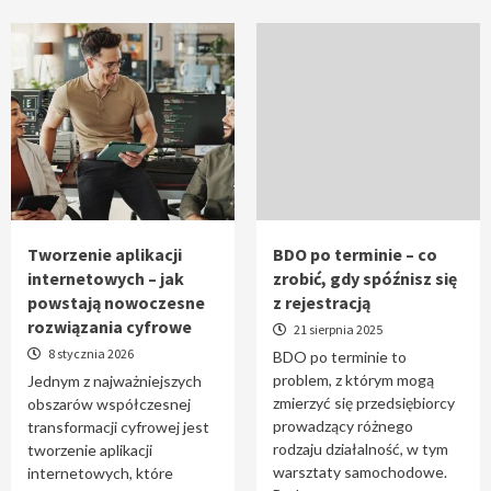
Tworzenie aplikacji
BDO po terminie – co
internetowych – jak
zrobić, gdy spóźnisz się
powstają nowoczesne
z rejestracją
rozwiązania cyfrowe
21 sierpnia 2025
8 stycznia 2026
BDO po terminie to
problem, z którym mogą
Jednym z najważniejszych
zmierzyć się przedsiębiorcy
obszarów współczesnej
prowadzący różnego
transformacji cyfrowej jest
rodzaju działalność, w tym
tworzenie aplikacji
warsztaty samochodowe.
internetowych, które