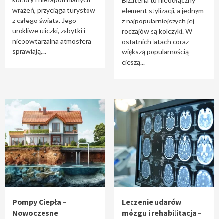
Biżuteria to nieodłączny
wrażeń, przyciąga turystów
element stylizacji, a jednym
z całego świata. Jego
z najpopularniejszych jej
urokliwe uliczki, zabytki i
rodzajów są kolczyki. W
niepowtarzalna atmosfera
ostatnich latach coraz
sprawiają,...
większą popularnością
cieszą...
Pompy Ciepła –
Leczenie udarów
Nowoczesne
mózgu i rehabilitacja –