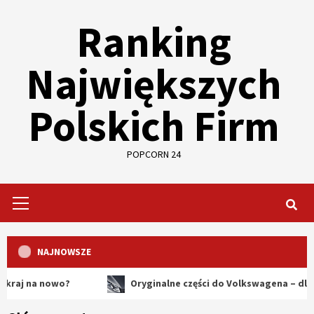
Skip
Ranking
to
content
Największych
Polskich Firm
POPCORN 24
Primary
Menu
NAJNOWSZE
 nowo?
Oryginalne części do Volkswagena – dlaczego war