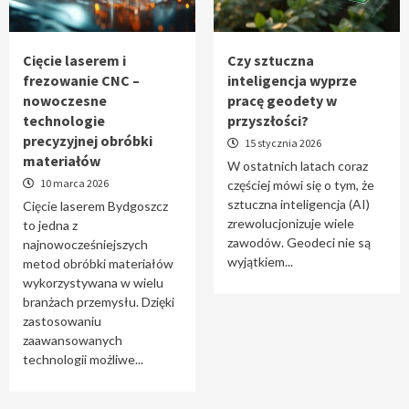
Tworzenie aplikacji internetowych – jak
powstają nowoczesne rozwiązania cyfrowe
5
Cięcie laserem i
Czy sztuczna
frezowanie CNC –
inteligencja wyprze
nowoczesne
pracę geodety w
technologie
przyszłości?
precyzyjnej obróbki
15 stycznia 2026
materiałów
W ostatnich latach coraz
10 marca 2026
częściej mówi się o tym, że
sztuczna inteligencja (AI)
Cięcie laserem Bydgoszcz
zrewolucjonizuje wiele
to jedna z
zawodów. Geodeci nie są
najnowocześniejszych
wyjątkiem...
metod obróbki materiałów
wykorzystywana w wielu
branżach przemysłu. Dzięki
zastosowaniu
zaawansowanych
technologii możliwe...