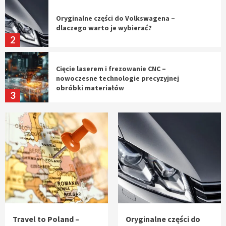
Oryginalne części do Volkswagena –
dlaczego warto je wybierać?
2
Cięcie laserem i frezowanie CNC –
nowoczesne technologie precyzyjnej
obróbki materiałów
3
Czy sztuczna inteligencja wyprze pracę
geodety w przyszłości?
4
Tworzenie aplikacji internetowych – jak
powstają nowoczesne rozwiązania cyfrowe
5
Travel to Poland –
Oryginalne części do