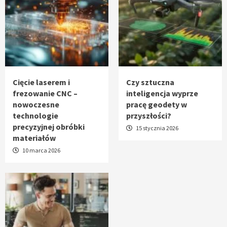
Cięcie laserem i
Czy sztuczna
frezowanie CNC –
inteligencja wyprze
nowoczesne
pracę geodety w
technologie
przyszłości?
precyzyjnej obróbki
15 stycznia 2026
materiałów
10 marca 2026