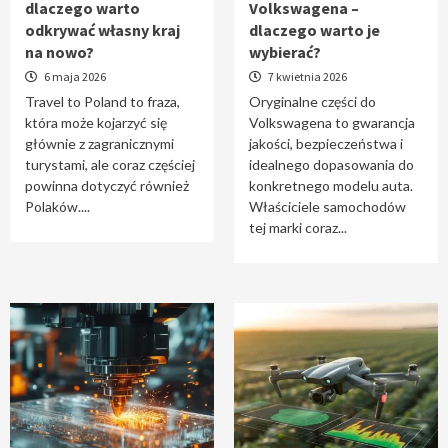
dlaczego warto
Volkswagena –
Travel to Poland – dlaczego warto odkrywać
odkrywać własny kraj
dlaczego warto je
własny kraj na nowo?
na nowo?
wybierać?
1
6 maja 2026
7 kwietnia 2026
Travel to Poland to fraza,
Oryginalne części do
która może kojarzyć się
Volkswagena to gwarancja
Oryginalne części do Volkswagena –
głównie z zagranicznymi
jakości, bezpieczeństwa i
dlaczego warto je wybierać?
turystami, ale coraz częściej
idealnego dopasowania do
2
powinna dotyczyć również
konkretnego modelu auta.
Polaków....
Właściciele samochodów
tej marki coraz...
Cięcie laserem i frezowanie CNC –
nowoczesne technologie precyzyjnej
obróbki materiałów
3
Czy sztuczna inteligencja wyprze pracę
geodety w przyszłości?
4