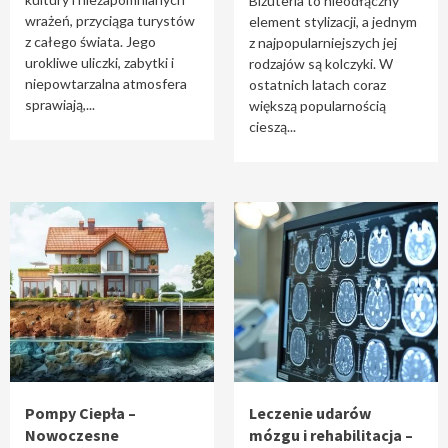
Biżuteria to nieodłączny
wrażeń, przyciąga turystów
element stylizacji, a jednym
z całego świata. Jego
z najpopularniejszych jej
urokliwe uliczki, zabytki i
rodzajów są kolczyki. W
niepowtarzalna atmosfera
ostatnich latach coraz
sprawiają,...
większą popularnością
cieszą...
Pompy Ciepła –
Leczenie udarów
Nowoczesne
mózgu i rehabilitacja –