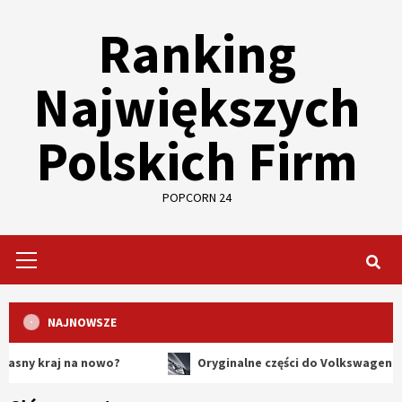
Skip
Ranking
to
content
Największych
Polskich Firm
POPCORN 24
Primary
Menu
NAJNOWSZE
aj na nowo?
Oryginalne części do Volkswagena – dlacze