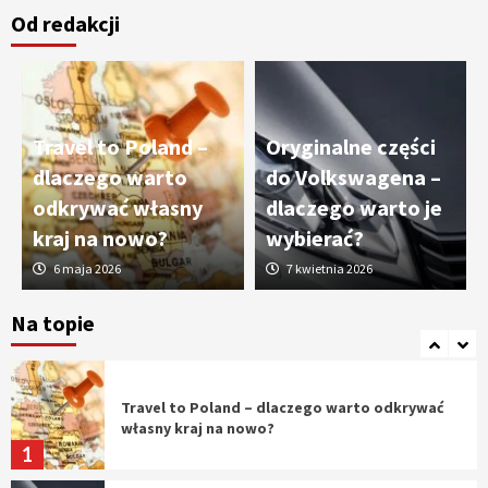
Od redakcji
Cięcie laserem i frezowanie CNC –
nowoczesne technologie precyzyjnej
obróbki materiałów
3
Travel to Poland –
Oryginalne części
Czy sztuczna inteligencja wyprze pracę
dlaczego warto
do Volkswagena –
geodety w przyszłości?
odkrywać własny
dlaczego warto je
4
kraj na nowo?
wybierać?
6 maja 2026
7 kwietnia 2026
Tworzenie aplikacji internetowych – jak
powstają nowoczesne rozwiązania cyfrowe
Na topie
5
Travel to Poland – dlaczego warto odkrywać
własny kraj na nowo?
1