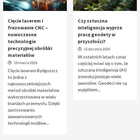
Tworzenie aplikacji internetowych – jak
powstają nowoczesne rozwiązania cyfrowe
5
Cięcie laserem i
Czy sztuczna
frezowanie CNC –
inteligencja wyprze
nowoczesne
pracę geodety w
technologie
przyszłości?
precyzyjnej obróbki
15 stycznia 2026
materiałów
W ostatnich latach coraz
10 marca 2026
częściej mówi się o tym, że
sztuczna inteligencja (AI)
Cięcie laserem Bydgoszcz
zrewolucjonizuje wiele
to jedna z
zawodów. Geodeci nie są
najnowocześniejszych
wyjątkiem...
metod obróbki materiałów
wykorzystywana w wielu
branżach przemysłu. Dzięki
zastosowaniu
zaawansowanych
technologii możliwe...