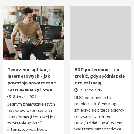
Tworzenie aplikacji
BDO po terminie – co
internetowych – jak
zrobić, gdy spóźnisz się
powstają nowoczesne
z rejestracją
rozwiązania cyfrowe
21 sierpnia 2025
8 stycznia 2026
BDO po terminie to
problem, z którym mogą
Jednym z najważniejszych
zmierzyć się przedsiębiorcy
obszarów współczesnej
prowadzący różnego
transformacji cyfrowej jest
rodzaju działalność, w tym
tworzenie aplikacji
warsztaty samochodowe.
internetowych, które