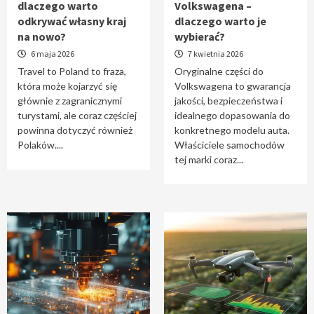
dlaczego warto
Volkswagena –
Travel to Poland – dlaczego warto odkrywać
odkrywać własny kraj
dlaczego warto je
własny kraj na nowo?
na nowo?
wybierać?
1
6 maja 2026
7 kwietnia 2026
Travel to Poland to fraza,
Oryginalne części do
która może kojarzyć się
Volkswagena to gwarancja
Oryginalne części do Volkswagena –
głównie z zagranicznymi
jakości, bezpieczeństwa i
dlaczego warto je wybierać?
turystami, ale coraz częściej
idealnego dopasowania do
2
powinna dotyczyć również
konkretnego modelu auta.
Polaków....
Właściciele samochodów
tej marki coraz...
Cięcie laserem i frezowanie CNC –
nowoczesne technologie precyzyjnej
obróbki materiałów
3
Czy sztuczna inteligencja wyprze pracę
geodety w przyszłości?
4