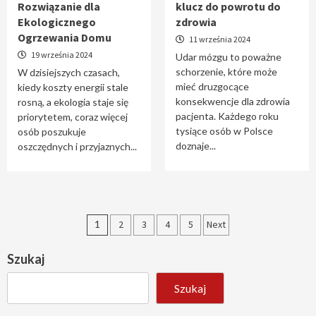
Rozwiązanie dla
klucz do powrotu do
Ekologicznego
zdrowia
Ogrzewania Domu
11 września 2024
19 września 2024
Udar mózgu to poważne
schorzenie, które może
W dzisiejszych czasach,
mieć druzgocące
kiedy koszty energii stale
konsekwencje dla zdrowia
rosną, a ekologia staje się
pacjenta. Każdego roku
priorytetem, coraz więcej
tysiące osób w Polsce
osób poszukuje
doznaje...
oszczędnych i przyjaznych...
Stronicowanie
1
2
3
4
5
Next
wpisów
Szukaj
Szukaj