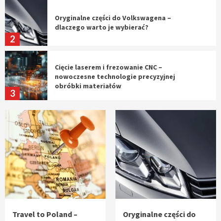
Oryginalne części do Volkswagena –
dlaczego warto je wybierać?
2
Cięcie laserem i frezowanie CNC –
nowoczesne technologie precyzyjnej
obróbki materiałów
3
Czy sztuczna inteligencja wyprze pracę
geodety w przyszłości?
4
Tworzenie aplikacji internetowych – jak
powstają nowoczesne rozwiązania cyfrowe
5
Travel to Poland –
Oryginalne części do