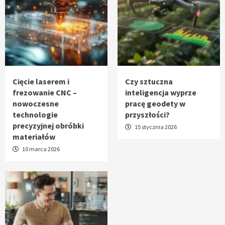
Cięcie laserem i
Czy sztuczna
frezowanie CNC –
inteligencja wyprze
nowoczesne
pracę geodety w
technologie
przyszłości?
precyzyjnej obróbki
15 stycznia 2026
materiałów
10 marca 2026