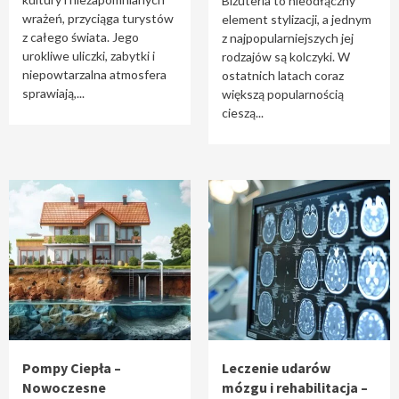
Biżuteria to nieodłączny
wrażeń, przyciąga turystów
element stylizacji, a jednym
z całego świata. Jego
z najpopularniejszych jej
urokliwe uliczki, zabytki i
rodzajów są kolczyki. W
niepowtarzalna atmosfera
ostatnich latach coraz
sprawiają,...
większą popularnością
cieszą...
Pompy Ciepła –
Leczenie udarów
Nowoczesne
mózgu i rehabilitacja –