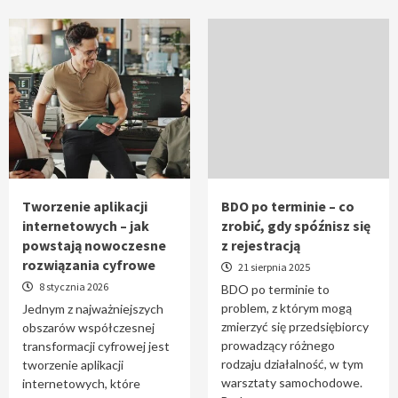
Tworzenie aplikacji
BDO po terminie – co
internetowych – jak
zrobić, gdy spóźnisz się
powstają nowoczesne
z rejestracją
rozwiązania cyfrowe
21 sierpnia 2025
8 stycznia 2026
BDO po terminie to
problem, z którym mogą
Jednym z najważniejszych
zmierzyć się przedsiębiorcy
obszarów współczesnej
prowadzący różnego
transformacji cyfrowej jest
rodzaju działalność, w tym
tworzenie aplikacji
warsztaty samochodowe.
internetowych, które