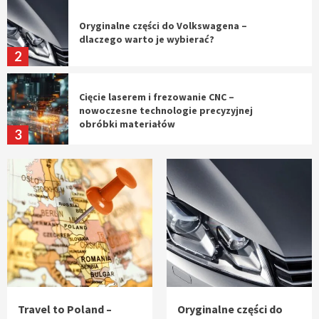
Oryginalne części do Volkswagena –
dlaczego warto je wybierać?
2
Cięcie laserem i frezowanie CNC –
nowoczesne technologie precyzyjnej
obróbki materiałów
3
Czy sztuczna inteligencja wyprze pracę
geodety w przyszłości?
4
Tworzenie aplikacji internetowych – jak
powstają nowoczesne rozwiązania cyfrowe
5
Travel to Poland –
Oryginalne części do