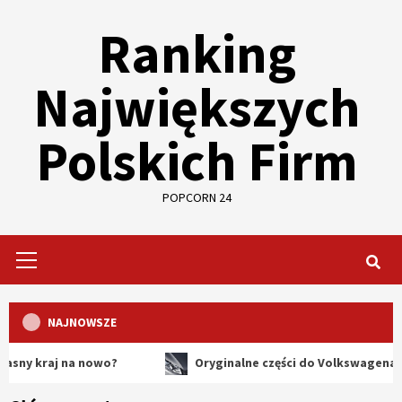
Skip
Ranking
to
content
Największych
Polskich Firm
POPCORN 24
Primary
Menu
NAJNOWSZE
raj na nowo?
Oryginalne części do Volkswagena – dlacz