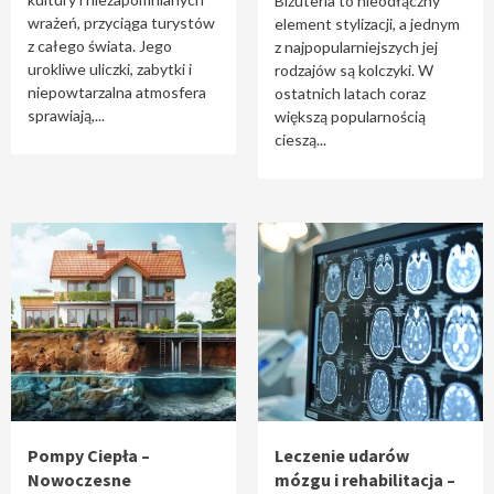
Biżuteria to nieodłączny
wrażeń, przyciąga turystów
element stylizacji, a jednym
z całego świata. Jego
z najpopularniejszych jej
urokliwe uliczki, zabytki i
rodzajów są kolczyki. W
niepowtarzalna atmosfera
ostatnich latach coraz
sprawiają,...
większą popularnością
cieszą...
Pompy Ciepła –
Leczenie udarów
Nowoczesne
mózgu i rehabilitacja –