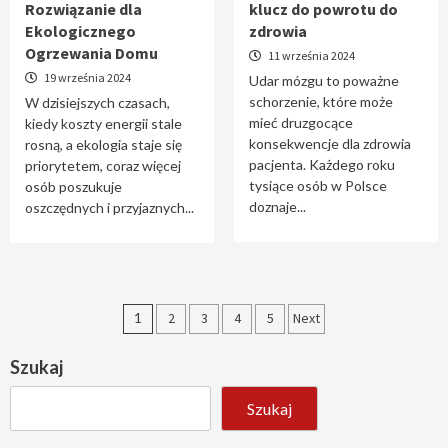
Rozwiązanie dla
klucz do powrotu do
Ekologicznego
zdrowia
Ogrzewania Domu
11 września 2024
19 września 2024
Udar mózgu to poważne
schorzenie, które może
W dzisiejszych czasach,
mieć druzgocące
kiedy koszty energii stale
konsekwencje dla zdrowia
rosną, a ekologia staje się
pacjenta. Każdego roku
priorytetem, coraz więcej
tysiące osób w Polsce
osób poszukuje
doznaje...
oszczędnych i przyjaznych...
Stronicowanie
1
2
3
4
5
Next
wpisów
Szukaj
Szukaj