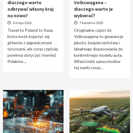
dlaczego warto
Volkswagena –
Travel to Poland – dlaczego warto odkrywać
odkrywać własny kraj
dlaczego warto je
własny kraj na nowo?
na nowo?
wybierać?
1
6 maja 2026
7 kwietnia 2026
Travel to Poland to fraza,
Oryginalne części do
która może kojarzyć się
Volkswagena to gwarancja
Oryginalne części do Volkswagena –
głównie z zagranicznymi
jakości, bezpieczeństwa i
dlaczego warto je wybierać?
turystami, ale coraz częściej
idealnego dopasowania do
2
powinna dotyczyć również
konkretnego modelu auta.
Polaków....
Właściciele samochodów
tej marki coraz...
Cięcie laserem i frezowanie CNC –
nowoczesne technologie precyzyjnej
obróbki materiałów
3
Czy sztuczna inteligencja wyprze pracę
geodety w przyszłości?
4