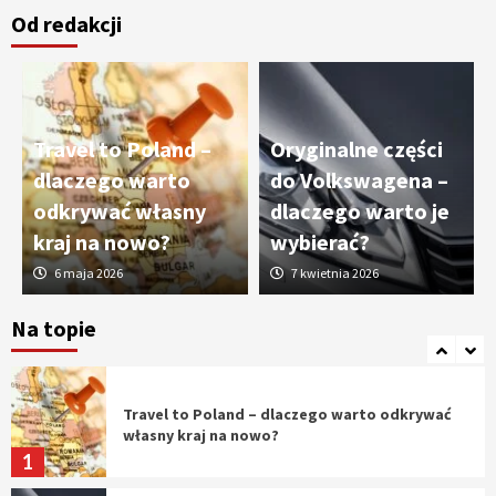
Od redakcji
Cięcie laserem i frezowanie CNC –
nowoczesne technologie precyzyjnej
obróbki materiałów
3
Travel to Poland –
Oryginalne części
Czy sztuczna inteligencja wyprze pracę
dlaczego warto
do Volkswagena –
geodety w przyszłości?
odkrywać własny
dlaczego warto je
4
kraj na nowo?
wybierać?
6 maja 2026
7 kwietnia 2026
Tworzenie aplikacji internetowych – jak
powstają nowoczesne rozwiązania cyfrowe
Na topie
5
Travel to Poland – dlaczego warto odkrywać
własny kraj na nowo?
1