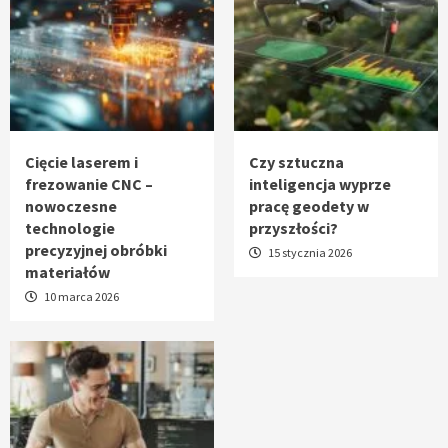
Cięcie laserem i
Czy sztuczna
frezowanie CNC –
inteligencja wyprze
nowoczesne
pracę geodety w
technologie
przyszłości?
precyzyjnej obróbki
15 stycznia 2026
materiałów
10 marca 2026