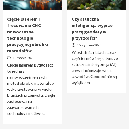
Tworzenie aplikacji internetowych – jak
powstają nowoczesne rozwiązania cyfrowe
5
Cięcie laserem i
Czy sztuczna
frezowanie CNC –
inteligencja wyprze
nowoczesne
pracę geodety w
technologie
przyszłości?
precyzyjnej obróbki
15 stycznia 2026
materiałów
W ostatnich latach coraz
10 marca 2026
częściej mówi się o tym, że
sztuczna inteligencja (AI)
Cięcie laserem Bydgoszcz
zrewolucjonizuje wiele
to jedna z
zawodów. Geodeci nie są
najnowocześniejszych
wyjątkiem...
metod obróbki materiałów
wykorzystywana w wielu
branżach przemysłu. Dzięki
zastosowaniu
zaawansowanych
technologii możliwe...