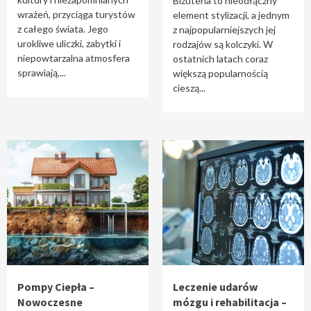
Biżuteria to nieodłączny
wrażeń, przyciąga turystów
element stylizacji, a jednym
z całego świata. Jego
z najpopularniejszych jej
urokliwe uliczki, zabytki i
rodzajów są kolczyki. W
niepowtarzalna atmosfera
ostatnich latach coraz
sprawiają,...
większą popularnością
cieszą...
Pompy Ciepła –
Leczenie udarów
Nowoczesne
mózgu i rehabilitacja –