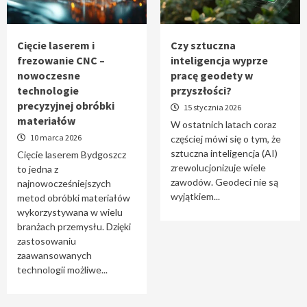
Tworzenie aplikacji internetowych – jak
powstają nowoczesne rozwiązania cyfrowe
5
Cięcie laserem i
Czy sztuczna
frezowanie CNC –
inteligencja wyprze
nowoczesne
pracę geodety w
technologie
przyszłości?
precyzyjnej obróbki
15 stycznia 2026
materiałów
W ostatnich latach coraz
10 marca 2026
częściej mówi się o tym, że
sztuczna inteligencja (AI)
Cięcie laserem Bydgoszcz
zrewolucjonizuje wiele
to jedna z
zawodów. Geodeci nie są
najnowocześniejszych
wyjątkiem...
metod obróbki materiałów
wykorzystywana w wielu
branżach przemysłu. Dzięki
zastosowaniu
zaawansowanych
technologii możliwe...