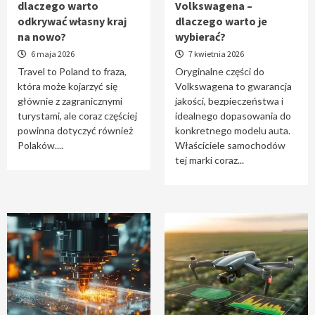
dlaczego warto
Volkswagena –
Travel to Poland – dlaczego warto odkrywać
odkrywać własny kraj
dlaczego warto je
własny kraj na nowo?
na nowo?
wybierać?
1
6 maja 2026
7 kwietnia 2026
Travel to Poland to fraza,
Oryginalne części do
która może kojarzyć się
Volkswagena to gwarancja
Oryginalne części do Volkswagena –
głównie z zagranicznymi
jakości, bezpieczeństwa i
dlaczego warto je wybierać?
turystami, ale coraz częściej
idealnego dopasowania do
2
powinna dotyczyć również
konkretnego modelu auta.
Polaków....
Właściciele samochodów
tej marki coraz...
Cięcie laserem i frezowanie CNC –
nowoczesne technologie precyzyjnej
obróbki materiałów
3
Czy sztuczna inteligencja wyprze pracę
geodety w przyszłości?
4