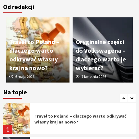
Od redakcji
Cięcie laserem i frezowanie CNC –
nowoczesne technologie precyzyjnej
obróbki materiałów
3
Travel to Poland –
Oryginalne części
Czy sztuczna inteligencja wyprze pracę
dlaczego warto
do Volkswagena –
geodety w przyszłości?
odkrywać własny
dlaczego warto je
4
kraj na nowo?
wybierać?
6 maja 2026
7 kwietnia 2026
Tworzenie aplikacji internetowych – jak
powstają nowoczesne rozwiązania cyfrowe
Na topie
5
Travel to Poland – dlaczego warto odkrywać
własny kraj na nowo?
1