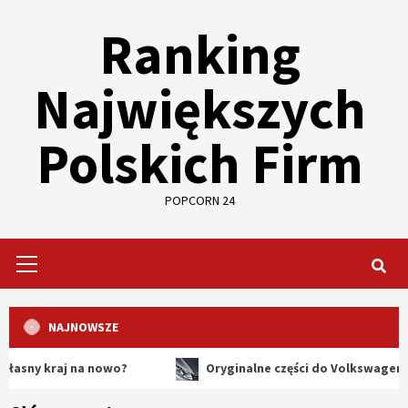
Skip
Ranking
to
content
Największych
Polskich Firm
POPCORN 24
Primary
Menu
NAJNOWSZE
aj na nowo?
Oryginalne części do Volkswagena – dlacze