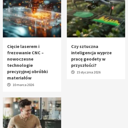
Cięcie laserem i
Czy sztuczna
frezowanie CNC –
inteligencja wyprze
nowoczesne
pracę geodety w
technologie
przyszłości?
precyzyjnej obróbki
15 stycznia 2026
materiałów
10 marca 2026