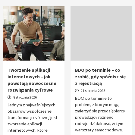
Tworzenie aplikacji
BDO po terminie – co
internetowych – jak
zrobić, gdy spóźnisz się
powstają nowoczesne
z rejestracją
rozwiązania cyfrowe
21 sierpnia 2025
8 stycznia 2026
BDO po terminie to
problem, z którym mogą
Jednym z najważniejszych
zmierzyć się przedsiębiorcy
obszarów współczesnej
prowadzący różnego
transformacji cyfrowej jest
rodzaju działalność, w tym
tworzenie aplikacji
warsztaty samochodowe.
internetowych, które