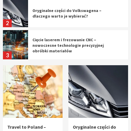
Oryginalne części do Volkswagena –
dlaczego warto je wybierać?
2
Cięcie laserem i frezowanie CNC –
nowoczesne technologie precyzyjnej
obróbki materiałów
3
Czy sztuczna inteligencja wyprze pracę
geodety w przyszłości?
4
Tworzenie aplikacji internetowych – jak
powstają nowoczesne rozwiązania cyfrowe
5
Travel to Poland –
Oryginalne części do