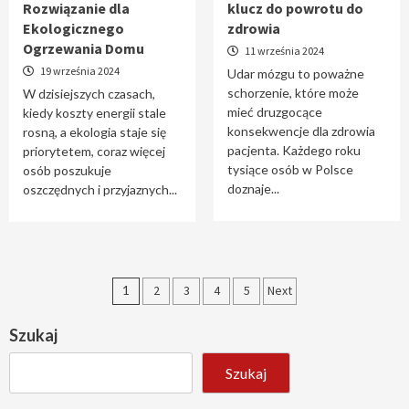
Rozwiązanie dla
klucz do powrotu do
Ekologicznego
zdrowia
Ogrzewania Domu
11 września 2024
19 września 2024
Udar mózgu to poważne
schorzenie, które może
W dzisiejszych czasach,
mieć druzgocące
kiedy koszty energii stale
konsekwencje dla zdrowia
rosną, a ekologia staje się
pacjenta. Każdego roku
priorytetem, coraz więcej
tysiące osób w Polsce
osób poszukuje
doznaje...
oszczędnych i przyjaznych...
Stronicowanie
1
2
3
4
5
Next
wpisów
Szukaj
Szukaj