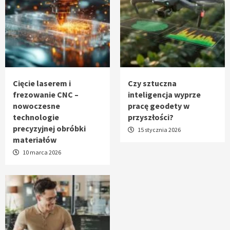
Cięcie laserem i
Czy sztuczna
frezowanie CNC –
inteligencja wyprze
nowoczesne
pracę geodety w
technologie
przyszłości?
precyzyjnej obróbki
15 stycznia 2026
materiałów
10 marca 2026