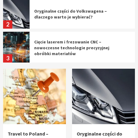
Oryginalne części do Volkswagena –
dlaczego warto je wybierać?
2
Cięcie laserem i frezowanie CNC –
nowoczesne technologie precyzyjnej
obróbki materiałów
3
Czy sztuczna inteligencja wyprze pracę
geodety w przyszłości?
4
Tworzenie aplikacji internetowych – jak
powstają nowoczesne rozwiązania cyfrowe
5
Travel to Poland –
Oryginalne części do