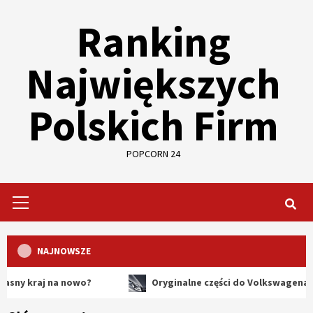
Skip
Ranking
to
content
Największych
Polskich Firm
POPCORN 24
Primary
Menu
NAJNOWSZE
aj na nowo?
Oryginalne części do Volkswagena – dlaczeg