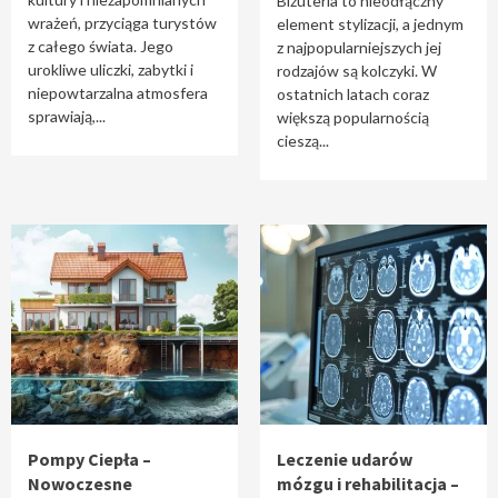
Biżuteria to nieodłączny
wrażeń, przyciąga turystów
element stylizacji, a jednym
z całego świata. Jego
z najpopularniejszych jej
urokliwe uliczki, zabytki i
rodzajów są kolczyki. W
niepowtarzalna atmosfera
ostatnich latach coraz
sprawiają,...
większą popularnością
cieszą...
Pompy Ciepła –
Leczenie udarów
Nowoczesne
mózgu i rehabilitacja –