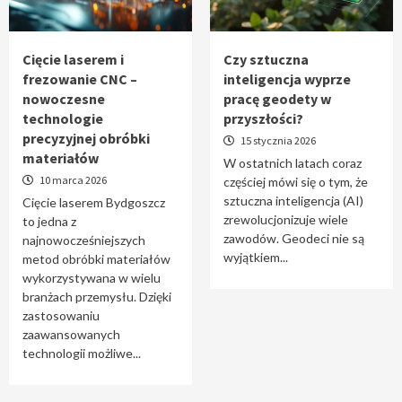
Tworzenie aplikacji internetowych – jak
powstają nowoczesne rozwiązania cyfrowe
5
Cięcie laserem i
Czy sztuczna
frezowanie CNC –
inteligencja wyprze
nowoczesne
pracę geodety w
technologie
przyszłości?
precyzyjnej obróbki
15 stycznia 2026
materiałów
W ostatnich latach coraz
10 marca 2026
częściej mówi się o tym, że
sztuczna inteligencja (AI)
Cięcie laserem Bydgoszcz
zrewolucjonizuje wiele
to jedna z
zawodów. Geodeci nie są
najnowocześniejszych
wyjątkiem...
metod obróbki materiałów
wykorzystywana w wielu
branżach przemysłu. Dzięki
zastosowaniu
zaawansowanych
technologii możliwe...