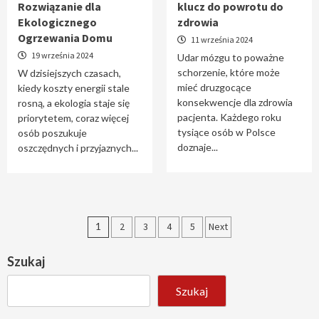
Rozwiązanie dla
klucz do powrotu do
Ekologicznego
zdrowia
Ogrzewania Domu
11 września 2024
19 września 2024
Udar mózgu to poważne
schorzenie, które może
W dzisiejszych czasach,
mieć druzgocące
kiedy koszty energii stale
konsekwencje dla zdrowia
rosną, a ekologia staje się
pacjenta. Każdego roku
priorytetem, coraz więcej
tysiące osób w Polsce
osób poszukuje
doznaje...
oszczędnych i przyjaznych...
Stronicowanie
1
2
3
4
5
Next
wpisów
Szukaj
Szukaj