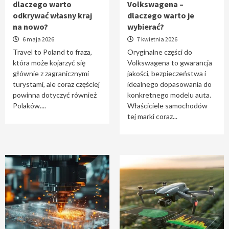
dlaczego warto
Volkswagena –
Travel to Poland – dlaczego warto odkrywać
odkrywać własny kraj
dlaczego warto je
własny kraj na nowo?
na nowo?
wybierać?
1
6 maja 2026
7 kwietnia 2026
Travel to Poland to fraza,
Oryginalne części do
która może kojarzyć się
Volkswagena to gwarancja
Oryginalne części do Volkswagena –
głównie z zagranicznymi
jakości, bezpieczeństwa i
dlaczego warto je wybierać?
turystami, ale coraz częściej
idealnego dopasowania do
2
powinna dotyczyć również
konkretnego modelu auta.
Polaków....
Właściciele samochodów
tej marki coraz...
Cięcie laserem i frezowanie CNC –
nowoczesne technologie precyzyjnej
obróbki materiałów
3
Czy sztuczna inteligencja wyprze pracę
geodety w przyszłości?
4