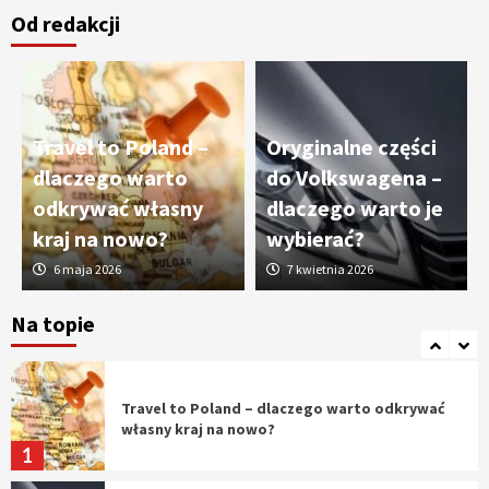
Od redakcji
Cięcie laserem i frezowanie CNC –
nowoczesne technologie precyzyjnej
obróbki materiałów
3
Travel to Poland –
Oryginalne części
Czy sztuczna inteligencja wyprze pracę
dlaczego warto
do Volkswagena –
geodety w przyszłości?
odkrywać własny
dlaczego warto je
4
kraj na nowo?
wybierać?
6 maja 2026
7 kwietnia 2026
Tworzenie aplikacji internetowych – jak
powstają nowoczesne rozwiązania cyfrowe
Na topie
5
Travel to Poland – dlaczego warto odkrywać
własny kraj na nowo?
1