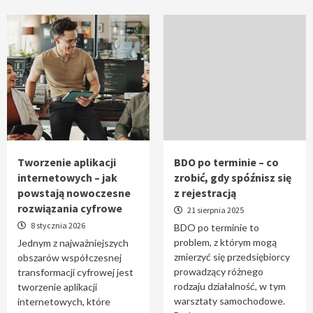
Tworzenie aplikacji
BDO po terminie – co
internetowych – jak
zrobić, gdy spóźnisz się
powstają nowoczesne
z rejestracją
rozwiązania cyfrowe
21 sierpnia 2025
8 stycznia 2026
BDO po terminie to
problem, z którym mogą
Jednym z najważniejszych
zmierzyć się przedsiębiorcy
obszarów współczesnej
prowadzący różnego
transformacji cyfrowej jest
rodzaju działalność, w tym
tworzenie aplikacji
warsztaty samochodowe.
internetowych, które