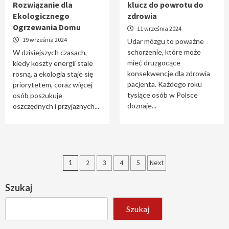
Rozwiązanie dla
klucz do powrotu do
Ekologicznego
zdrowia
Ogrzewania Domu
11 września 2024
19 września 2024
Udar mózgu to poważne
schorzenie, które może
W dzisiejszych czasach,
mieć druzgocące
kiedy koszty energii stale
konsekwencje dla zdrowia
rosną, a ekologia staje się
pacjenta. Każdego roku
priorytetem, coraz więcej
tysiące osób w Polsce
osób poszukuje
doznaje...
oszczędnych i przyjaznych...
Stronicowanie
1
2
3
4
5
Next
wpisów
Szukaj
Szukaj