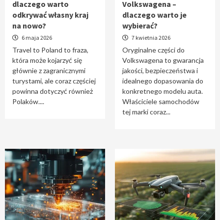
dlaczego warto
Volkswagena –
Travel to Poland – dlaczego warto odkrywać
odkrywać własny kraj
dlaczego warto je
własny kraj na nowo?
na nowo?
wybierać?
1
6 maja 2026
7 kwietnia 2026
Travel to Poland to fraza,
Oryginalne części do
która może kojarzyć się
Volkswagena to gwarancja
Oryginalne części do Volkswagena –
głównie z zagranicznymi
jakości, bezpieczeństwa i
dlaczego warto je wybierać?
turystami, ale coraz częściej
idealnego dopasowania do
2
powinna dotyczyć również
konkretnego modelu auta.
Polaków....
Właściciele samochodów
tej marki coraz...
Cięcie laserem i frezowanie CNC –
nowoczesne technologie precyzyjnej
obróbki materiałów
3
Czy sztuczna inteligencja wyprze pracę
geodety w przyszłości?
4