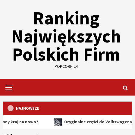
Skip
Ranking
to
content
Największych
Polskich Firm
POPCORN 24
Primary
Menu
NAJNOWSZE
j na nowo?
Oryginalne części do Volkswagena – dlaczego