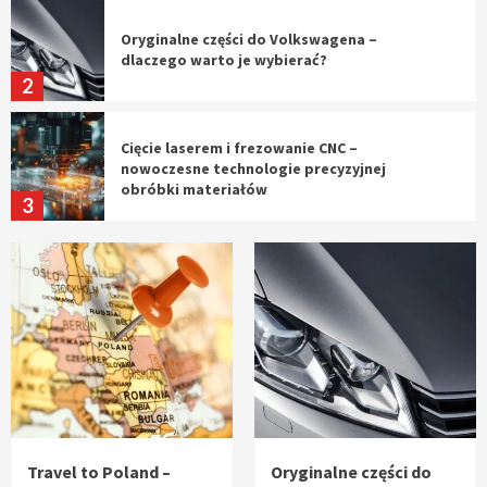
Oryginalne części do Volkswagena –
dlaczego warto je wybierać?
2
Cięcie laserem i frezowanie CNC –
nowoczesne technologie precyzyjnej
obróbki materiałów
3
Czy sztuczna inteligencja wyprze pracę
geodety w przyszłości?
4
Tworzenie aplikacji internetowych – jak
powstają nowoczesne rozwiązania cyfrowe
5
Travel to Poland –
Oryginalne części do