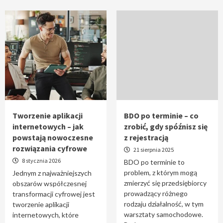
Tworzenie aplikacji
BDO po terminie – co
internetowych – jak
zrobić, gdy spóźnisz się
powstają nowoczesne
z rejestracją
rozwiązania cyfrowe
21 sierpnia 2025
8 stycznia 2026
BDO po terminie to
problem, z którym mogą
Jednym z najważniejszych
zmierzyć się przedsiębiorcy
obszarów współczesnej
prowadzący różnego
transformacji cyfrowej jest
rodzaju działalność, w tym
tworzenie aplikacji
warsztaty samochodowe.
internetowych, które