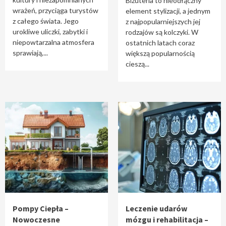
Biżuteria to nieodłączny
wrażeń, przyciąga turystów
element stylizacji, a jednym
z całego świata. Jego
z najpopularniejszych jej
urokliwe uliczki, zabytki i
rodzajów są kolczyki. W
niepowtarzalna atmosfera
ostatnich latach coraz
sprawiają,...
większą popularnością
cieszą...
Pompy Ciepła –
Leczenie udarów
Nowoczesne
mózgu i rehabilitacja –