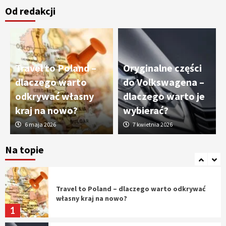
Od redakcji
Cięcie laserem i frezowanie CNC –
nowoczesne technologie precyzyjnej
obróbki materiałów
3
Travel to Poland –
Oryginalne części
Czy sztuczna inteligencja wyprze pracę
dlaczego warto
do Volkswagena –
geodety w przyszłości?
odkrywać własny
dlaczego warto je
4
kraj na nowo?
wybierać?
6 maja 2026
7 kwietnia 2026
Tworzenie aplikacji internetowych – jak
powstają nowoczesne rozwiązania cyfrowe
Na topie
5
Travel to Poland – dlaczego warto odkrywać
własny kraj na nowo?
1