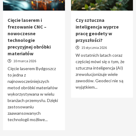
Tworzenie aplikacji internetowych – jak
powstają nowoczesne rozwiązania cyfrowe
5
Cięcie laserem i
Czy sztuczna
frezowanie CNC –
inteligencja wyprze
nowoczesne
pracę geodety w
technologie
przyszłości?
precyzyjnej obróbki
15 stycznia 2026
materiałów
W ostatnich latach coraz
10 marca 2026
częściej mówi się o tym, że
sztuczna inteligencja (AI)
Cięcie laserem Bydgoszcz
zrewolucjonizuje wiele
to jedna z
zawodów. Geodeci nie są
najnowocześniejszych
wyjątkiem...
metod obróbki materiałów
wykorzystywana w wielu
branżach przemysłu. Dzięki
zastosowaniu
zaawansowanych
technologii możliwe...