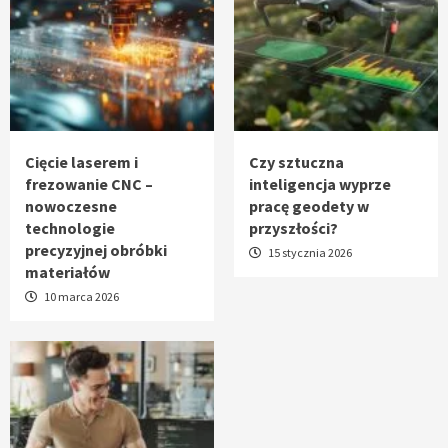
Cięcie laserem i
Czy sztuczna
frezowanie CNC –
inteligencja wyprze
nowoczesne
pracę geodety w
technologie
przyszłości?
precyzyjnej obróbki
15 stycznia 2026
materiałów
10 marca 2026