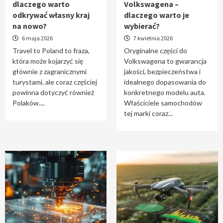
dlaczego warto
Volkswagena –
Travel to Poland – dlaczego warto odkrywać
odkrywać własny kraj
dlaczego warto je
własny kraj na nowo?
na nowo?
wybierać?
1
6 maja 2026
7 kwietnia 2026
Travel to Poland to fraza,
Oryginalne części do
która może kojarzyć się
Volkswagena to gwarancja
Oryginalne części do Volkswagena –
głównie z zagranicznymi
jakości, bezpieczeństwa i
dlaczego warto je wybierać?
turystami, ale coraz częściej
idealnego dopasowania do
2
powinna dotyczyć również
konkretnego modelu auta.
Polaków....
Właściciele samochodów
tej marki coraz...
Cięcie laserem i frezowanie CNC –
nowoczesne technologie precyzyjnej
obróbki materiałów
3
Czy sztuczna inteligencja wyprze pracę
geodety w przyszłości?
4