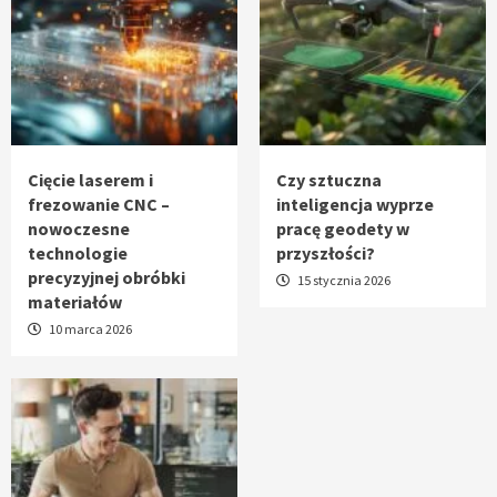
Cięcie laserem i
Czy sztuczna
frezowanie CNC –
inteligencja wyprze
nowoczesne
pracę geodety w
technologie
przyszłości?
precyzyjnej obróbki
15 stycznia 2026
materiałów
10 marca 2026