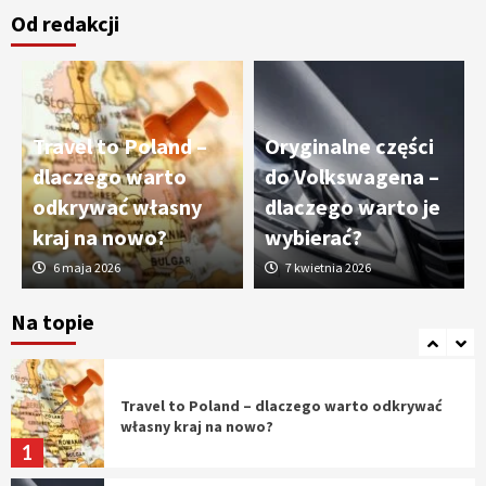
Od redakcji
Cięcie laserem i frezowanie CNC –
nowoczesne technologie precyzyjnej
obróbki materiałów
3
Travel to Poland –
Oryginalne części
Czy sztuczna inteligencja wyprze pracę
dlaczego warto
do Volkswagena –
geodety w przyszłości?
odkrywać własny
dlaczego warto je
4
kraj na nowo?
wybierać?
6 maja 2026
7 kwietnia 2026
Tworzenie aplikacji internetowych – jak
powstają nowoczesne rozwiązania cyfrowe
Na topie
5
Travel to Poland – dlaczego warto odkrywać
własny kraj na nowo?
1