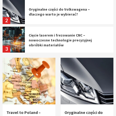
Oryginalne części do Volkswagena –
dlaczego warto je wybierać?
2
Cięcie laserem i frezowanie CNC –
nowoczesne technologie precyzyjnej
obróbki materiałów
3
Czy sztuczna inteligencja wyprze pracę
geodety w przyszłości?
4
Tworzenie aplikacji internetowych – jak
powstają nowoczesne rozwiązania cyfrowe
5
Travel to Poland –
Oryginalne części do