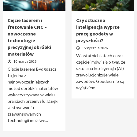
Tworzenie aplikacji internetowych – jak
powstają nowoczesne rozwiązania cyfrowe
5
Cięcie laserem i
Czy sztuczna
frezowanie CNC –
inteligencja wyprze
nowoczesne
pracę geodety w
technologie
przyszłości?
precyzyjnej obróbki
15 stycznia 2026
materiałów
W ostatnich latach coraz
10 marca 2026
częściej mówi się o tym, że
sztuczna inteligencja (AI)
Cięcie laserem Bydgoszcz
zrewolucjonizuje wiele
to jedna z
zawodów. Geodeci nie są
najnowocześniejszych
wyjątkiem...
metod obróbki materiałów
wykorzystywana w wielu
branżach przemysłu. Dzięki
zastosowaniu
zaawansowanych
technologii możliwe...