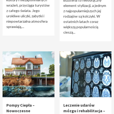
Biżuteria to nieodłączny
wrażeń, przyciąga turystów
element stylizacji, a jednym
z całego świata. Jego
z najpopularniejszych jej
urokliwe uliczki, zabytki i
rodzajów są kolczyki. W
niepowtarzalna atmosfera
ostatnich latach coraz
sprawiają,...
większą popularnością
cieszą...
Pompy Ciepła –
Leczenie udarów
Nowoczesne
mózgu i rehabilitacja –