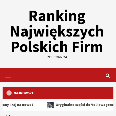
Skip
Ranking
to
content
Największych
Polskich Firm
POPCORN 24
Primary
Menu
NAJNOWSZE
aj na nowo?
Oryginalne części do Volkswagena – dlaczeg