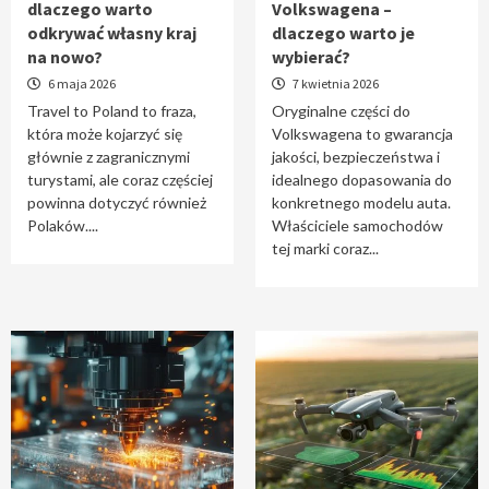
dlaczego warto
Volkswagena –
Travel to Poland – dlaczego warto odkrywać
odkrywać własny kraj
dlaczego warto je
własny kraj na nowo?
na nowo?
wybierać?
1
6 maja 2026
7 kwietnia 2026
Travel to Poland to fraza,
Oryginalne części do
która może kojarzyć się
Volkswagena to gwarancja
Oryginalne części do Volkswagena –
głównie z zagranicznymi
jakości, bezpieczeństwa i
dlaczego warto je wybierać?
turystami, ale coraz częściej
idealnego dopasowania do
2
powinna dotyczyć również
konkretnego modelu auta.
Polaków....
Właściciele samochodów
tej marki coraz...
Cięcie laserem i frezowanie CNC –
nowoczesne technologie precyzyjnej
obróbki materiałów
3
Czy sztuczna inteligencja wyprze pracę
geodety w przyszłości?
4