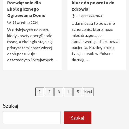
Rozwiązanie dla
klucz do powrotu do
Ekologicznego
zdrowia
Ogrzewania Domu
11 września 2024
19 września 2024
Udar mózgu to poważne
schorzenie, które może
W dzisiejszych czasach,
mieć druzgocące
kiedy koszty energii stale
konsekwencje dla zdrowia
rosną, a ekologia staje się
pacjenta. Każdego roku
priorytetem, coraz więcej
tysiące osób w Polsce
osób poszukuje
doznaje...
oszczędnych i przyjaznych...
Stronicowanie
1
2
3
4
5
Next
wpisów
Szukaj
Szukaj