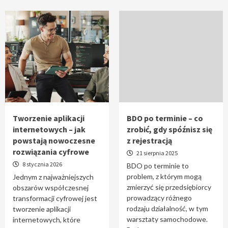
Tworzenie aplikacji
BDO po terminie – co
internetowych – jak
zrobić, gdy spóźnisz się
powstają nowoczesne
z rejestracją
rozwiązania cyfrowe
21 sierpnia 2025
8 stycznia 2026
BDO po terminie to
problem, z którym mogą
Jednym z najważniejszych
zmierzyć się przedsiębiorcy
obszarów współczesnej
prowadzący różnego
transformacji cyfrowej jest
rodzaju działalność, w tym
tworzenie aplikacji
warsztaty samochodowe.
internetowych, które