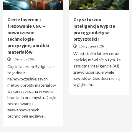
Tworzenie aplikacji internetowych – jak
powstają nowoczesne rozwiązania cyfrowe
5
Cięcie laserem i
Czy sztuczna
frezowanie CNC –
inteligencja wyprze
nowoczesne
pracę geodety w
technologie
przyszłości?
precyzyjnej obróbki
15 stycznia 2026
materiałów
W ostatnich latach coraz
10 marca 2026
częściej mówi się o tym, że
sztuczna inteligencja (AI)
Cięcie laserem Bydgoszcz
zrewolucjonizuje wiele
to jedna z
zawodów. Geodeci nie są
najnowocześniejszych
wyjątkiem...
metod obróbki materiałów
wykorzystywana w wielu
branżach przemysłu. Dzięki
zastosowaniu
zaawansowanych
technologii możliwe...