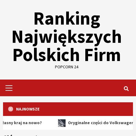
Skip
Ranking
to
content
Największych
Polskich Firm
POPCORN 24
Primary
Menu
NAJNOWSZE
raj na nowo?
Oryginalne części do Volkswagena – dlacz