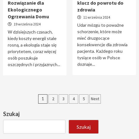
Rozwiązanie dla
klucz do powrotu do
Ekologicznego
zdrowia
Ogrzewania Domu
11 września 2024
19 września 2024
Udar mózgu to poważne
schorzenie, które może
W dzisiejszych czasach,
mieć druzgocące
kiedy koszty energii stale
konsekwencje dla zdrowia
rosną, a ekologia staje się
pacjenta. Każdego roku
priorytetem, coraz więcej
tysiące osób w Polsce
osób poszukuje
doznaje...
oszczędnych i przyjaznych...
Stronicowanie
1
2
3
4
5
Next
wpisów
Szukaj
Szukaj