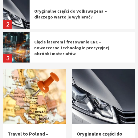
Oryginalne części do Volkswagena –
dlaczego warto je wybierać?
2
Cięcie laserem i frezowanie CNC –
nowoczesne technologie precyzyjnej
obróbki materiałów
3
Czy sztuczna inteligencja wyprze pracę
geodety w przyszłości?
4
Tworzenie aplikacji internetowych – jak
powstają nowoczesne rozwiązania cyfrowe
5
Travel to Poland –
Oryginalne części do