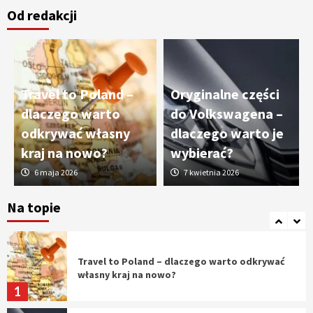
Od redakcji
Cięcie laserem i frezowanie CNC –
nowoczesne technologie precyzyjnej
obróbki materiałów
3
Travel to Poland –
Oryginalne części
Czy sztuczna inteligencja wyprze pracę
dlaczego warto
do Volkswagena –
geodety w przyszłości?
odkrywać własny
dlaczego warto je
4
kraj na nowo?
wybierać?
6 maja 2026
7 kwietnia 2026
Tworzenie aplikacji internetowych – jak
powstają nowoczesne rozwiązania cyfrowe
Na topie
5
Travel to Poland – dlaczego warto odkrywać
własny kraj na nowo?
1