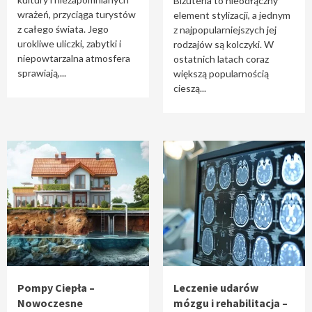
Biżuteria to nieodłączny
wrażeń, przyciąga turystów
element stylizacji, a jednym
z całego świata. Jego
z najpopularniejszych jej
urokliwe uliczki, zabytki i
rodzajów są kolczyki. W
niepowtarzalna atmosfera
ostatnich latach coraz
sprawiają,...
większą popularnością
cieszą...
Pompy Ciepła –
Leczenie udarów
Nowoczesne
mózgu i rehabilitacja –