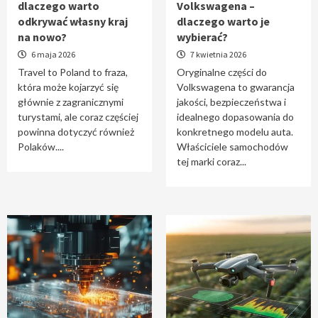
dlaczego warto
Volkswagena –
Travel to Poland – dlaczego warto odkrywać
odkrywać własny kraj
dlaczego warto je
własny kraj na nowo?
na nowo?
wybierać?
1
6 maja 2026
7 kwietnia 2026
Travel to Poland to fraza,
Oryginalne części do
która może kojarzyć się
Volkswagena to gwarancja
Oryginalne części do Volkswagena –
głównie z zagranicznymi
jakości, bezpieczeństwa i
dlaczego warto je wybierać?
turystami, ale coraz częściej
idealnego dopasowania do
2
powinna dotyczyć również
konkretnego modelu auta.
Polaków....
Właściciele samochodów
tej marki coraz...
Cięcie laserem i frezowanie CNC –
nowoczesne technologie precyzyjnej
obróbki materiałów
3
Czy sztuczna inteligencja wyprze pracę
geodety w przyszłości?
4