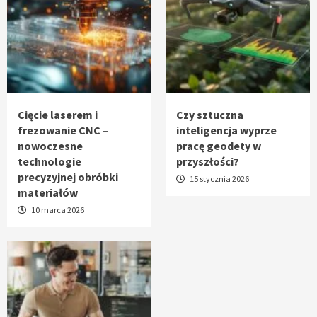
Cięcie laserem i
Czy sztuczna
frezowanie CNC –
inteligencja wyprze
nowoczesne
pracę geodety w
technologie
przyszłości?
precyzyjnej obróbki
15 stycznia 2026
materiałów
10 marca 2026