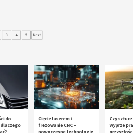
nicowanie
3
4
5
Next
sów
ci do
Cięcie laserem i
Czy sztucz
 dlaczego
frezowanie CNC –
wyprze pr
rać?
nowoczesne technologie
przyszłośc