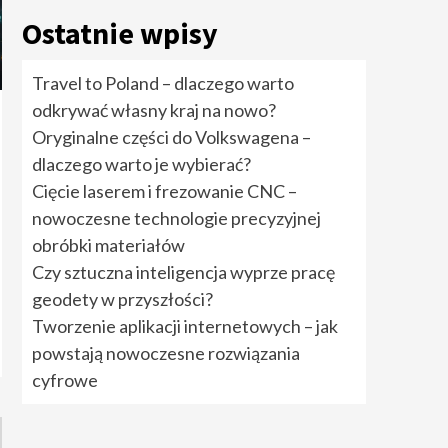
rozwiązania cyfrowe
5
Ostatnie wpisy
Travel to Poland –
Travel to Poland – dlaczego warto
dlaczego warto
odkrywać własny kraj na nowo?
odkrywać własny kraj
na nowo?
1
Oryginalne części do Volkswagena –
dlaczego warto je wybierać?
Oryginalne części do
Cięcie laserem i frezowanie CNC –
Volkswagena –
nowoczesne technologie precyzyjnej
dlaczego warto je
wybierać?
2
obróbki materiałów
Czy sztuczna inteligencja wyprze pracę
Cięcie laserem i
geodety w przyszłości?
frezowanie CNC –
nowoczesne
Tworzenie aplikacji internetowych – jak
technologie
powstają nowoczesne rozwiązania
precyzyjnej obróbki
3
materiałów
cyfrowe
Czy sztuczna
inteligencja wyprze