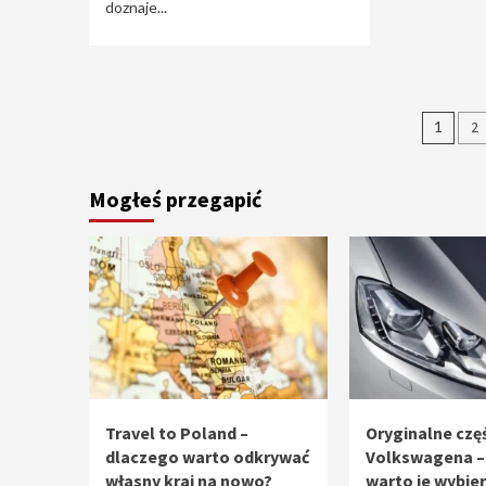
doznaje...
Stro
1
2
wpi
Mogłeś przegapić
Travel to Poland –
Oryginalne częś
dlaczego warto odkrywać
Volkswagena –
własny kraj na nowo?
warto je wybie