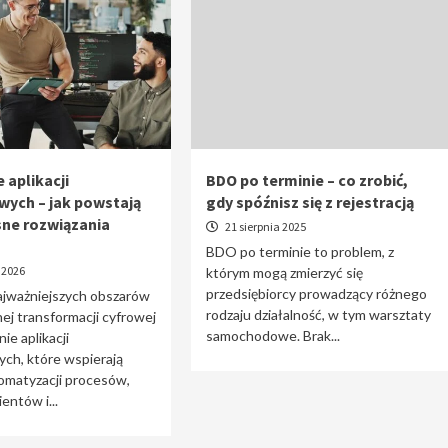
 aplikacji
BDO po terminie – co zrobić,
wych – jak powstają
gdy spóźnisz się z rejestracją
ne rozwiązania
21 sierpnia 2025
BDO po terminie to problem, z
 2026
którym mogą zmierzyć się
przedsiębiorcy prowadzący różnego
ajważniejszych obszarów
rodzaju działalność, w tym warsztaty
j transformacji cyfrowej
samochodowe. Brak...
ie aplikacji
ch, które wspierają
omatyzacji procesów,
entów i...