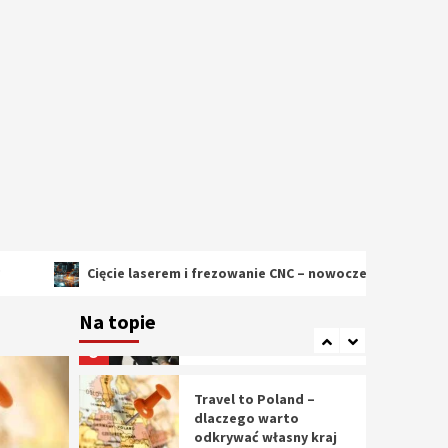
2
Cięcie laserem i
frezowanie CNC –
nowoczesne
technologie
precyzyjnej obróbki
3
materiałów
Czy sztuczna
inteligencja wyprze
pracę geodety w
przyszłości?
4
Cięcie laserem i frezowanie CNC – nowoczesne technologie precyz
Tworzenie aplikacji
internetowych – jak
Na topie
powstają nowoczesne
rozwiązania cyfrowe
5
Travel to Poland –
dlaczego warto
odkrywać własny kraj