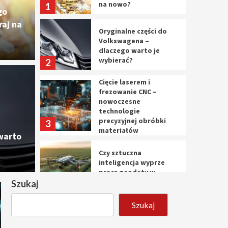
na nowo?
1
go
aj na
Oryginalne części do
Volkswagena –
dlaczego warto je
wybierać?
2
Cięcie laserem i
Cięc
frezowanie CNC –
nowoczesne
ęści do Volkswagena –
nowo
technologie
precyzyjnej obróbki
3
materiałów
o je wybierać?
prec
warto
Czy sztuczna
10 marca 
inteligencja wyprze
pracę geodety w
przyszłości?
Szukaj
4
Szukaj
Tworzenie aplikacji
internetowych – jak
powstają nowoczesne