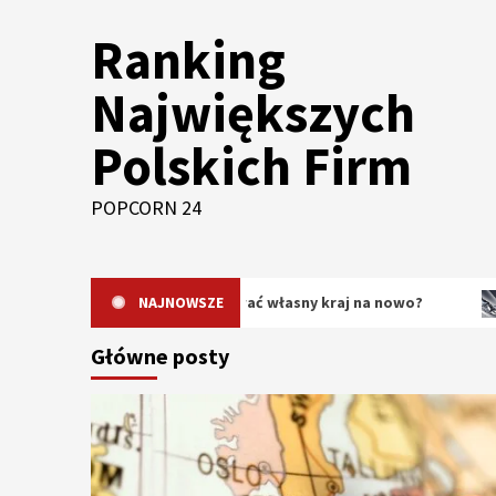
Skip
Ranking
to
content
Największych
Polskich Firm
POPCORN 24
dlaczego warto odkrywać własny kraj na nowo?
NAJNOWSZE
Oryginal
Główne posty