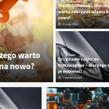
Travel to Poland – dlacze
warto odkrywać własny kr
nowo?
6 maja 2026
czego warto
Oryginalne cz
Oryginalne części do
 na nowo?
dlaczego wart
Volkswagena – dlaczego 
je wybierać?
7 kwietnia 2026
7 kwietnia 2026