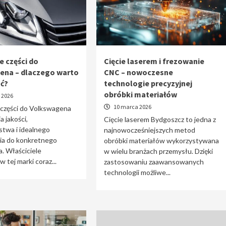
e części do
Cięcie laserem i frezowanie
ena – dlaczego warto
CNC – nowoczesne
ać?
technologie precyzyjnej
obróbki materiałów
 2026
10 marca 2026
 części do Volkswagena
a jakości,
Cięcie laserem Bydgoszcz to jedna z
stwa i idealnego
najnowocześniejszych metod
a do konkretnego
obróbki materiałów wykorzystywana
. Właściciele
w wielu branżach przemysłu. Dzięki
tej marki coraz...
zastosowaniu zaawansowanych
technologii możliwe...