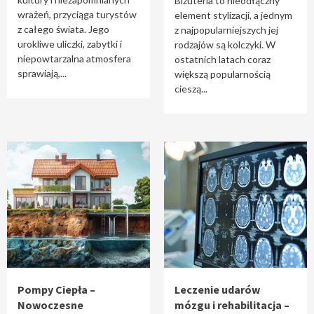
Biżuteria to nieodłączny
wrażeń, przyciąga turystów
element stylizacji, a jednym
z całego świata. Jego
z najpopularniejszych jej
urokliwe uliczki, zabytki i
rodzajów są kolczyki. W
niepowtarzalna atmosfera
ostatnich latach coraz
sprawiają,...
większą popularnością
cieszą...
Pompy Ciepła –
Leczenie udarów
Nowoczesne
mózgu i rehabilitacja –