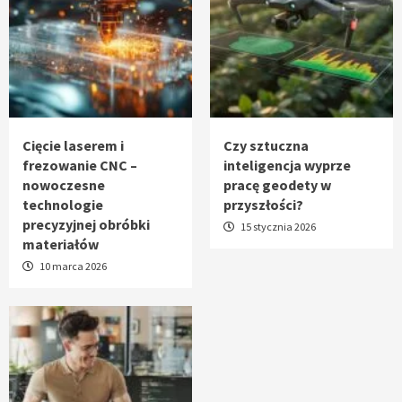
Cięcie laserem i
Czy sztuczna
frezowanie CNC –
inteligencja wyprze
nowoczesne
pracę geodety w
technologie
przyszłości?
precyzyjnej obróbki
15 stycznia 2026
materiałów
10 marca 2026