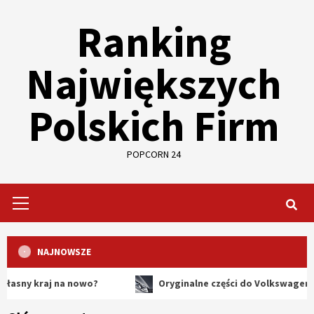
Skip
Ranking
to
content
Największych
Polskich Firm
POPCORN 24
Primary
Menu
NAJNOWSZE
raj na nowo?
Oryginalne części do Volkswagena – dlacz