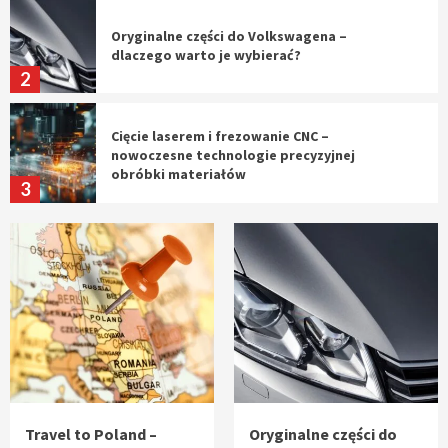
Oryginalne części do Volkswagena –
dlaczego warto je wybierać?
2
Cięcie laserem i frezowanie CNC –
nowoczesne technologie precyzyjnej
obróbki materiałów
3
Czy sztuczna inteligencja wyprze pracę
geodety w przyszłości?
4
Tworzenie aplikacji internetowych – jak
powstają nowoczesne rozwiązania cyfrowe
5
Travel to Poland –
Oryginalne części do