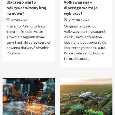
dlaczego warto
Volkswagena –
Travel to Poland – dlaczego warto odkrywać
odkrywać własny kraj
dlaczego warto je
własny kraj na nowo?
na nowo?
wybierać?
1
6 maja 2026
7 kwietnia 2026
Travel to Poland to fraza,
Oryginalne części do
która może kojarzyć się
Volkswagena to gwarancja
Oryginalne części do Volkswagena –
głównie z zagranicznymi
jakości, bezpieczeństwa i
dlaczego warto je wybierać?
turystami, ale coraz częściej
idealnego dopasowania do
2
powinna dotyczyć również
konkretnego modelu auta.
Polaków....
Właściciele samochodów
tej marki coraz...
Cięcie laserem i frezowanie CNC –
nowoczesne technologie precyzyjnej
obróbki materiałów
3
Czy sztuczna inteligencja wyprze pracę
geodety w przyszłości?
4