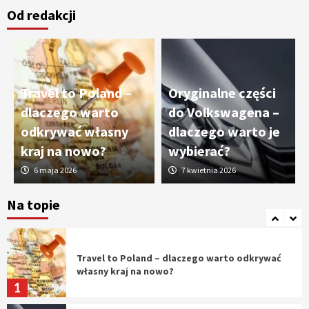
Od redakcji
Cięcie laserem i frezowanie CNC –
nowoczesne technologie precyzyjnej
obróbki materiałów
3
Travel to Poland –
Oryginalne części
Czy sztuczna inteligencja wyprze pracę
dlaczego warto
do Volkswagena –
geodety w przyszłości?
odkrywać własny
dlaczego warto je
4
kraj na nowo?
wybierać?
6 maja 2026
7 kwietnia 2026
Tworzenie aplikacji internetowych – jak
powstają nowoczesne rozwiązania cyfrowe
Na topie
5
Travel to Poland – dlaczego warto odkrywać
własny kraj na nowo?
1