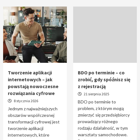
Tworzenie aplikacji
BDO po terminie – co
internetowych – jak
zrobić, gdy spóźnisz się
powstają nowoczesne
z rejestracją
rozwiązania cyfrowe
21 sierpnia 2025
8 stycznia 2026
BDO po terminie to
problem, z którym mogą
Jednym z najważniejszych
zmierzyć się przedsiębiorcy
obszarów współczesnej
prowadzący różnego
transformacji cyfrowej jest
rodzaju działalność, w tym
tworzenie aplikacji
warsztaty samochodowe.
internetowych, które