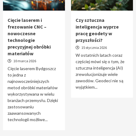
Tworzenie aplikacji internetowych – jak
powstają nowoczesne rozwiązania cyfrowe
5
Cięcie laserem i
Czy sztuczna
frezowanie CNC –
inteligencja wyprze
nowoczesne
pracę geodety w
technologie
przyszłości?
precyzyjnej obróbki
15 stycznia 2026
materiałów
W ostatnich latach coraz
10 marca 2026
częściej mówi się o tym, że
sztuczna inteligencja (AI)
Cięcie laserem Bydgoszcz
zrewolucjonizuje wiele
to jedna z
zawodów. Geodeci nie są
najnowocześniejszych
wyjątkiem...
metod obróbki materiałów
wykorzystywana w wielu
branżach przemysłu. Dzięki
zastosowaniu
zaawansowanych
technologii możliwe...