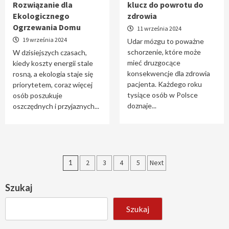
Rozwiązanie dla
klucz do powrotu do
Ekologicznego
zdrowia
Ogrzewania Domu
11 września 2024
19 września 2024
Udar mózgu to poważne
schorzenie, które może
W dzisiejszych czasach,
mieć druzgocące
kiedy koszty energii stale
konsekwencje dla zdrowia
rosną, a ekologia staje się
pacjenta. Każdego roku
priorytetem, coraz więcej
tysiące osób w Polsce
osób poszukuje
doznaje...
oszczędnych i przyjaznych...
Stronicowanie
1
2
3
4
5
Next
wpisów
Szukaj
Szukaj