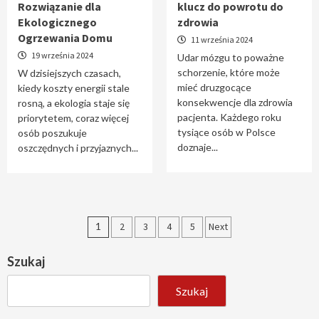
Rozwiązanie dla
klucz do powrotu do
Ekologicznego
zdrowia
Ogrzewania Domu
11 września 2024
19 września 2024
Udar mózgu to poważne
schorzenie, które może
W dzisiejszych czasach,
mieć druzgocące
kiedy koszty energii stale
konsekwencje dla zdrowia
rosną, a ekologia staje się
pacjenta. Każdego roku
priorytetem, coraz więcej
tysiące osób w Polsce
osób poszukuje
doznaje...
oszczędnych i przyjaznych...
Stronicowanie
1
2
3
4
5
Next
wpisów
Szukaj
Szukaj