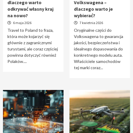
dlaczego warto
Volkswagena –
Travel to Poland – dlaczego warto odkrywać
odkrywać własny kraj
dlaczego warto je
własny kraj na nowo?
na nowo?
wybierać?
1
6 maja 2026
7 kwietnia 2026
Travel to Poland to fraza,
Oryginalne części do
która może kojarzyć się
Volkswagena to gwarancja
Oryginalne części do Volkswagena –
głównie z zagranicznymi
jakości, bezpieczeństwa i
dlaczego warto je wybierać?
turystami, ale coraz częściej
idealnego dopasowania do
2
powinna dotyczyć również
konkretnego modelu auta.
Polaków....
Właściciele samochodów
tej marki coraz...
Cięcie laserem i frezowanie CNC –
nowoczesne technologie precyzyjnej
obróbki materiałów
3
Czy sztuczna inteligencja wyprze pracę
geodety w przyszłości?
4