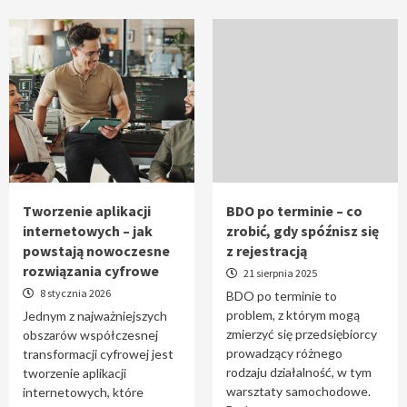
Tworzenie aplikacji
BDO po terminie – co
internetowych – jak
zrobić, gdy spóźnisz się
powstają nowoczesne
z rejestracją
rozwiązania cyfrowe
21 sierpnia 2025
8 stycznia 2026
BDO po terminie to
problem, z którym mogą
Jednym z najważniejszych
zmierzyć się przedsiębiorcy
obszarów współczesnej
prowadzący różnego
transformacji cyfrowej jest
rodzaju działalność, w tym
tworzenie aplikacji
warsztaty samochodowe.
internetowych, które