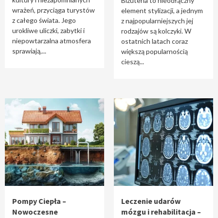
Biżuteria to nieodłączny
wrażeń, przyciąga turystów
element stylizacji, a jednym
z całego świata. Jego
z najpopularniejszych jej
urokliwe uliczki, zabytki i
rodzajów są kolczyki. W
niepowtarzalna atmosfera
ostatnich latach coraz
sprawiają,...
większą popularnością
cieszą...
Pompy Ciepła –
Leczenie udarów
Nowoczesne
mózgu i rehabilitacja –