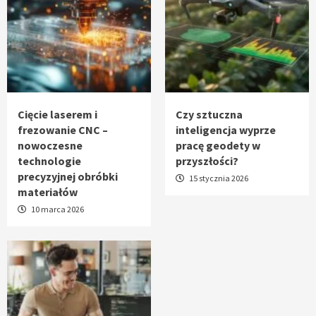
Cięcie laserem i
Czy sztuczna
frezowanie CNC –
inteligencja wyprze
nowoczesne
pracę geodety w
technologie
przyszłości?
precyzyjnej obróbki
15 stycznia 2026
materiałów
10 marca 2026