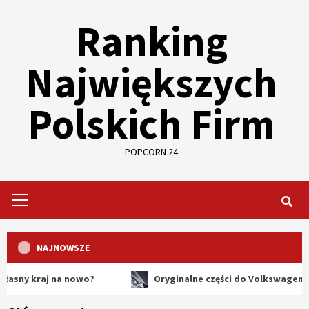
Skip
Ranking
to
content
Największych
Polskich Firm
POPCORN 24
Primary
Menu
NAJNOWSZE
raj na nowo?
Oryginalne części do Volkswagena – dlacze