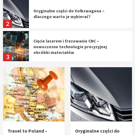
Oryginalne części do Volkswagena –
dlaczego warto je wybierać?
2
Cięcie laserem i frezowanie CNC –
nowoczesne technologie precyzyjnej
obróbki materiałów
3
Czy sztuczna inteligencja wyprze pracę
geodety w przyszłości?
4
Tworzenie aplikacji internetowych – jak
powstają nowoczesne rozwiązania cyfrowe
5
Travel to Poland –
Oryginalne części do