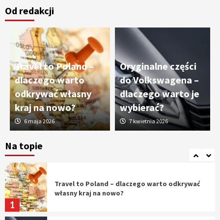
Od redakcji
Cięcie laserem i frezowanie CNC –
nowoczesne technologie precyzyjnej
obróbki materiałów
3
Travel to Poland –
Oryginalne części
Czy sztuczna inteligencja wyprze pracę
dlaczego warto
do Volkswagena –
geodety w przyszłości?
odkrywać własny
dlaczego warto je
4
kraj na nowo?
wybierać?
6 maja 2026
7 kwietnia 2026
Tworzenie aplikacji internetowych – jak
powstają nowoczesne rozwiązania cyfrowe
Na topie
5
Travel to Poland – dlaczego warto odkrywać
własny kraj na nowo?
1