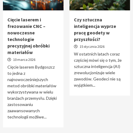
Tworzenie aplikacji internetowych – jak
powstają nowoczesne rozwiązania cyfrowe
5
Cięcie laserem i
Czy sztuczna
frezowanie CNC –
inteligencja wyprze
nowoczesne
pracę geodety w
technologie
przyszłości?
precyzyjnej obróbki
15 stycznia 2026
materiałów
W ostatnich latach coraz
10 marca 2026
częściej mówi się o tym, że
sztuczna inteligencja (AI)
Cięcie laserem Bydgoszcz
zrewolucjonizuje wiele
to jedna z
zawodów. Geodeci nie są
najnowocześniejszych
wyjątkiem...
metod obróbki materiałów
wykorzystywana w wielu
branżach przemysłu. Dzięki
zastosowaniu
zaawansowanych
technologii możliwe...