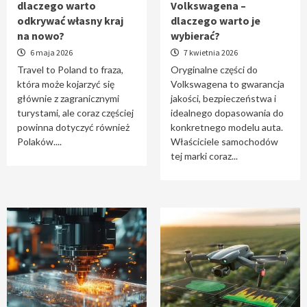
dlaczego warto
Volkswagena –
Travel to Poland – dlaczego warto odkrywać
odkrywać własny kraj
dlaczego warto je
własny kraj na nowo?
na nowo?
wybierać?
1
6 maja 2026
7 kwietnia 2026
Travel to Poland to fraza,
Oryginalne części do
która może kojarzyć się
Volkswagena to gwarancja
Oryginalne części do Volkswagena –
głównie z zagranicznymi
jakości, bezpieczeństwa i
dlaczego warto je wybierać?
turystami, ale coraz częściej
idealnego dopasowania do
2
powinna dotyczyć również
konkretnego modelu auta.
Polaków....
Właściciele samochodów
tej marki coraz...
Cięcie laserem i frezowanie CNC –
nowoczesne technologie precyzyjnej
obróbki materiałów
3
Czy sztuczna inteligencja wyprze pracę
geodety w przyszłości?
4