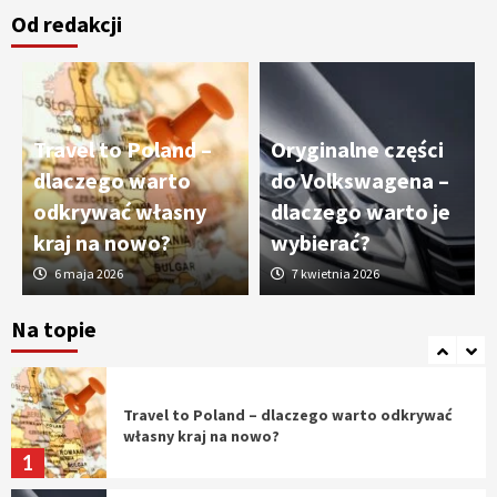
Od redakcji
Cięcie laserem i frezowanie CNC –
nowoczesne technologie precyzyjnej
obróbki materiałów
3
Travel to Poland –
Oryginalne części
Czy sztuczna inteligencja wyprze pracę
dlaczego warto
do Volkswagena –
geodety w przyszłości?
odkrywać własny
dlaczego warto je
4
kraj na nowo?
wybierać?
6 maja 2026
7 kwietnia 2026
Tworzenie aplikacji internetowych – jak
powstają nowoczesne rozwiązania cyfrowe
Na topie
5
Travel to Poland – dlaczego warto odkrywać
własny kraj na nowo?
1