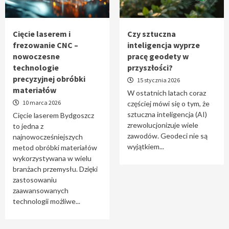
Tworzenie aplikacji internetowych – jak
powstają nowoczesne rozwiązania cyfrowe
5
Cięcie laserem i
Czy sztuczna
frezowanie CNC –
inteligencja wyprze
nowoczesne
pracę geodety w
technologie
przyszłości?
precyzyjnej obróbki
15 stycznia 2026
materiałów
W ostatnich latach coraz
10 marca 2026
częściej mówi się o tym, że
sztuczna inteligencja (AI)
Cięcie laserem Bydgoszcz
zrewolucjonizuje wiele
to jedna z
zawodów. Geodeci nie są
najnowocześniejszych
wyjątkiem...
metod obróbki materiałów
wykorzystywana w wielu
branżach przemysłu. Dzięki
zastosowaniu
zaawansowanych
technologii możliwe...