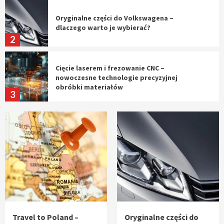
Oryginalne części do Volkswagena –
dlaczego warto je wybierać?
2
Cięcie laserem i frezowanie CNC –
nowoczesne technologie precyzyjnej
obróbki materiałów
3
Czy sztuczna inteligencja wyprze pracę
geodety w przyszłości?
4
Tworzenie aplikacji internetowych – jak
powstają nowoczesne rozwiązania cyfrowe
5
Travel to Poland –
Oryginalne części do