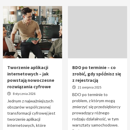
Tworzenie aplikacji
BDO po terminie – co
internetowych – jak
zrobić, gdy spóźnisz się
powstają nowoczesne
z rejestracją
rozwiązania cyfrowe
21 sierpnia 2025
8 stycznia 2026
BDO po terminie to
problem, z którym mogą
Jednym z najważniejszych
zmierzyć się przedsiębiorcy
obszarów współczesnej
prowadzący różnego
transformacji cyfrowej jest
rodzaju działalność, w tym
tworzenie aplikacji
warsztaty samochodowe.
internetowych, które