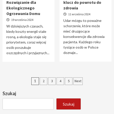
Rozwiązanie dla
klucz do powrotu do
Ekologicznego
zdrowia
Ogrzewania Domu
11 września 2024
19 września 2024
Udar mózgu to poważne
schorzenie, które może
W dzisiejszych czasach,
mieć druzgocące
kiedy koszty energii stale
konsekwencje dla zdrowia
rosną, a ekologia staje się
pacjenta. Każdego roku
priorytetem, coraz więcej
tysiące osób w Polsce
osób poszukuje
doznaje...
oszczędnych i przyjaznych...
Stronicowanie
1
2
3
4
5
Next
wpisów
Szukaj
Szukaj