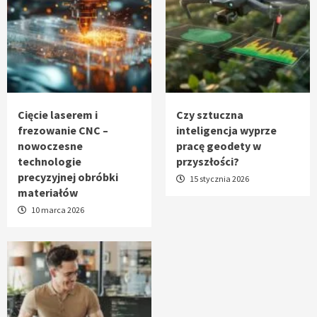
Cięcie laserem i
Czy sztuczna
frezowanie CNC –
inteligencja wyprze
nowoczesne
pracę geodety w
technologie
przyszłości?
precyzyjnej obróbki
15 stycznia 2026
materiałów
10 marca 2026