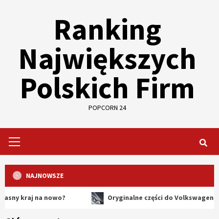
Skip
Ranking
to
content
Największych
Polskich Firm
POPCORN 24
Primary
Menu
NAJNOWSZE
aj na nowo?
Oryginalne części do Volkswagena – dlacze