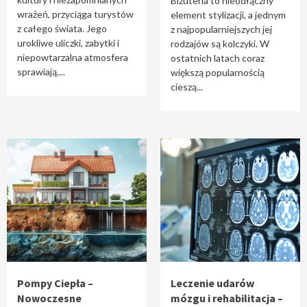
Biżuteria to nieodłączny
wrażeń, przyciąga turystów
element stylizacji, a jednym
z całego świata. Jego
z najpopularniejszych jej
urokliwe uliczki, zabytki i
rodzajów są kolczyki. W
niepowtarzalna atmosfera
ostatnich latach coraz
sprawiają,...
większą popularnością
cieszą...
Pompy Ciepła –
Leczenie udarów
Nowoczesne
mózgu i rehabilitacja –