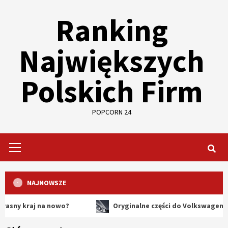
Skip
Ranking
to
content
Największych
Polskich Firm
POPCORN 24
Primary
Menu
NAJNOWSZE
aj na nowo?
Oryginalne części do Volkswagena – dlacze