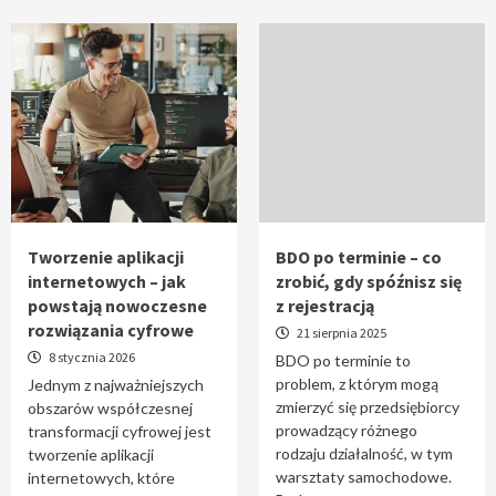
Tworzenie aplikacji
BDO po terminie – co
internetowych – jak
zrobić, gdy spóźnisz się
powstają nowoczesne
z rejestracją
rozwiązania cyfrowe
21 sierpnia 2025
8 stycznia 2026
BDO po terminie to
problem, z którym mogą
Jednym z najważniejszych
zmierzyć się przedsiębiorcy
obszarów współczesnej
prowadzący różnego
transformacji cyfrowej jest
rodzaju działalność, w tym
tworzenie aplikacji
warsztaty samochodowe.
internetowych, które