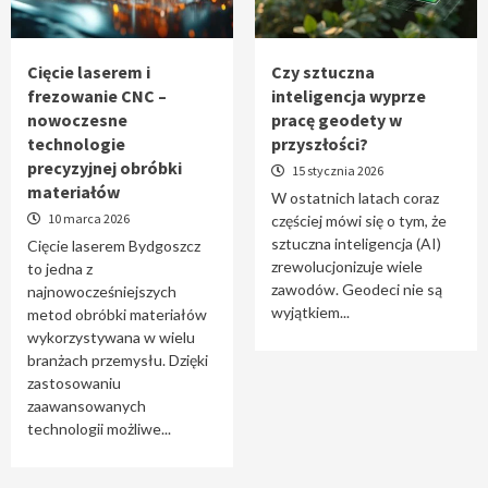
Tworzenie aplikacji internetowych – jak
powstają nowoczesne rozwiązania cyfrowe
5
Cięcie laserem i
Czy sztuczna
frezowanie CNC –
inteligencja wyprze
nowoczesne
pracę geodety w
technologie
przyszłości?
precyzyjnej obróbki
15 stycznia 2026
materiałów
W ostatnich latach coraz
10 marca 2026
częściej mówi się o tym, że
sztuczna inteligencja (AI)
Cięcie laserem Bydgoszcz
zrewolucjonizuje wiele
to jedna z
zawodów. Geodeci nie są
najnowocześniejszych
wyjątkiem...
metod obróbki materiałów
wykorzystywana w wielu
branżach przemysłu. Dzięki
zastosowaniu
zaawansowanych
technologii możliwe...