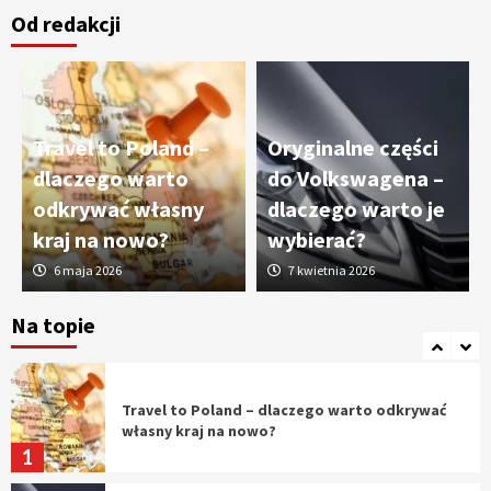
Od redakcji
Cięcie laserem i frezowanie CNC –
nowoczesne technologie precyzyjnej
obróbki materiałów
3
Travel to Poland –
Oryginalne części
Czy sztuczna inteligencja wyprze pracę
dlaczego warto
do Volkswagena –
geodety w przyszłości?
odkrywać własny
dlaczego warto je
4
kraj na nowo?
wybierać?
6 maja 2026
7 kwietnia 2026
Tworzenie aplikacji internetowych – jak
powstają nowoczesne rozwiązania cyfrowe
Na topie
5
Travel to Poland – dlaczego warto odkrywać
własny kraj na nowo?
1