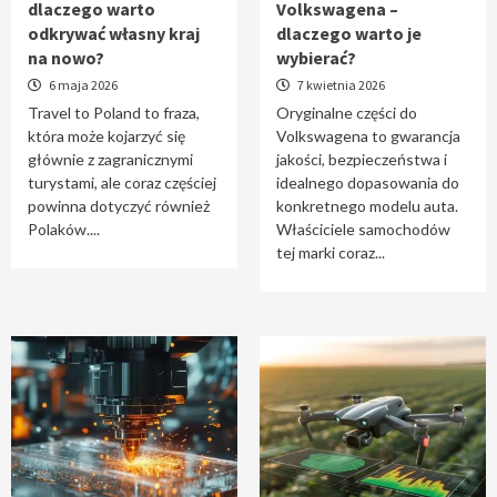
dlaczego warto
Volkswagena –
Travel to Poland – dlaczego warto odkrywać
odkrywać własny kraj
dlaczego warto je
własny kraj na nowo?
na nowo?
wybierać?
1
6 maja 2026
7 kwietnia 2026
Travel to Poland to fraza,
Oryginalne części do
która może kojarzyć się
Volkswagena to gwarancja
Oryginalne części do Volkswagena –
głównie z zagranicznymi
jakości, bezpieczeństwa i
dlaczego warto je wybierać?
turystami, ale coraz częściej
idealnego dopasowania do
2
powinna dotyczyć również
konkretnego modelu auta.
Polaków....
Właściciele samochodów
tej marki coraz...
Cięcie laserem i frezowanie CNC –
nowoczesne technologie precyzyjnej
obróbki materiałów
3
Czy sztuczna inteligencja wyprze pracę
geodety w przyszłości?
4