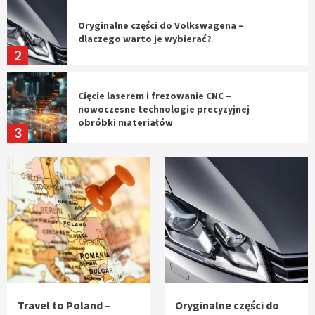
Oryginalne części do Volkswagena –
dlaczego warto je wybierać?
2
Cięcie laserem i frezowanie CNC –
nowoczesne technologie precyzyjnej
obróbki materiałów
3
Czy sztuczna inteligencja wyprze pracę
geodety w przyszłości?
4
Tworzenie aplikacji internetowych – jak
powstają nowoczesne rozwiązania cyfrowe
5
Travel to Poland –
Oryginalne części do