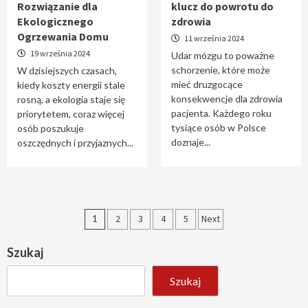
Rozwiązanie dla
klucz do powrotu do
Ekologicznego
zdrowia
Ogrzewania Domu
11 września 2024
19 września 2024
Udar mózgu to poważne
schorzenie, które może
W dzisiejszych czasach,
mieć druzgocące
kiedy koszty energii stale
konsekwencje dla zdrowia
rosną, a ekologia staje się
pacjenta. Każdego roku
priorytetem, coraz więcej
tysiące osób w Polsce
osób poszukuje
doznaje...
oszczędnych i przyjaznych...
Stronicowanie
1
2
3
4
5
Next
wpisów
Szukaj
Szukaj