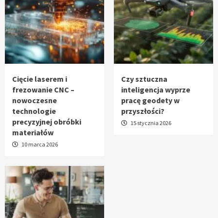
Cięcie laserem i
Czy sztuczna
frezowanie CNC –
inteligencja wyprze
nowoczesne
pracę geodety w
technologie
przyszłości?
precyzyjnej obróbki
15 stycznia 2026
materiałów
10 marca 2026