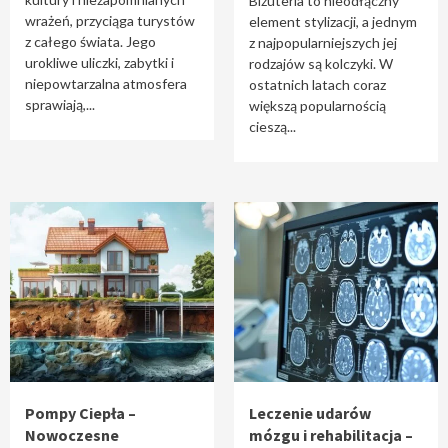
Biżuteria to nieodłączny
wrażeń, przyciąga turystów
element stylizacji, a jednym
z całego świata. Jego
z najpopularniejszych jej
urokliwe uliczki, zabytki i
rodzajów są kolczyki. W
niepowtarzalna atmosfera
ostatnich latach coraz
sprawiają,...
większą popularnością
cieszą...
Pompy Ciepła –
Leczenie udarów
Nowoczesne
mózgu i rehabilitacja –