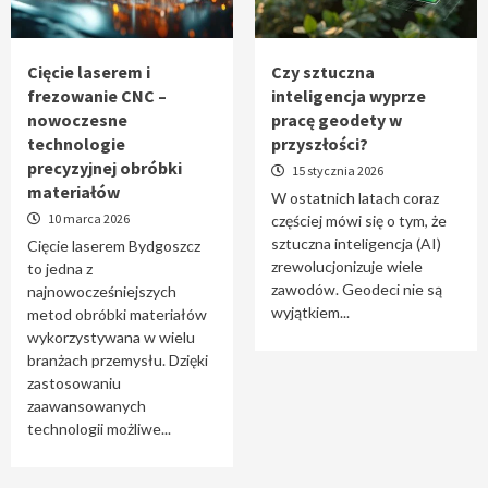
Tworzenie aplikacji internetowych – jak
powstają nowoczesne rozwiązania cyfrowe
5
Cięcie laserem i
Czy sztuczna
frezowanie CNC –
inteligencja wyprze
nowoczesne
pracę geodety w
technologie
przyszłości?
precyzyjnej obróbki
15 stycznia 2026
materiałów
W ostatnich latach coraz
10 marca 2026
częściej mówi się o tym, że
sztuczna inteligencja (AI)
Cięcie laserem Bydgoszcz
zrewolucjonizuje wiele
to jedna z
zawodów. Geodeci nie są
najnowocześniejszych
wyjątkiem...
metod obróbki materiałów
wykorzystywana w wielu
branżach przemysłu. Dzięki
zastosowaniu
zaawansowanych
technologii możliwe...