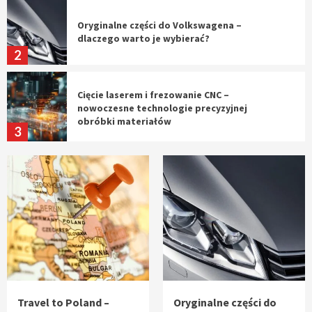
Oryginalne części do Volkswagena –
dlaczego warto je wybierać?
2
Cięcie laserem i frezowanie CNC –
nowoczesne technologie precyzyjnej
obróbki materiałów
3
Czy sztuczna inteligencja wyprze pracę
geodety w przyszłości?
4
Tworzenie aplikacji internetowych – jak
powstają nowoczesne rozwiązania cyfrowe
5
Travel to Poland –
Oryginalne części do