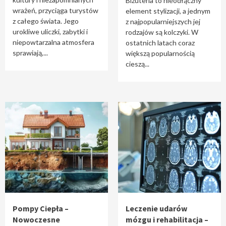
Biżuteria to nieodłączny
wrażeń, przyciąga turystów
element stylizacji, a jednym
z całego świata. Jego
z najpopularniejszych jej
urokliwe uliczki, zabytki i
rodzajów są kolczyki. W
niepowtarzalna atmosfera
ostatnich latach coraz
sprawiają,...
większą popularnością
cieszą...
Pompy Ciepła –
Leczenie udarów
Nowoczesne
mózgu i rehabilitacja –