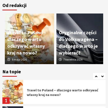
Od redakcji
Cięcie laserem i frezowanie CNC –
nowoczesne technologie precyzyjnej
obróbki materiałów
3
Travel to Poland –
Oryginalne części
Czy sztuczna inteligencja wyprze pracę
dlaczego warto
do Volkswagena –
geodety w przyszłości?
odkrywać własny
dlaczego warto je
4
kraj na nowo?
wybierać?
6 maja 2026
7 kwietnia 2026
Tworzenie aplikacji internetowych – jak
powstają nowoczesne rozwiązania cyfrowe
Na topie
5
Travel to Poland – dlaczego warto odkrywać
własny kraj na nowo?
1