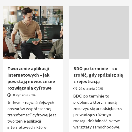
Tworzenie aplikacji
BDO po terminie – co
internetowych – jak
zrobić, gdy spóźnisz się
powstają nowoczesne
z rejestracją
rozwiązania cyfrowe
21 sierpnia 2025
8 stycznia 2026
BDO po terminie to
problem, z którym mogą
Jednym z najważniejszych
zmierzyć się przedsiębiorcy
obszarów współczesnej
prowadzący różnego
transformacji cyfrowej jest
rodzaju działalność, w tym
tworzenie aplikacji
warsztaty samochodowe.
internetowych, które