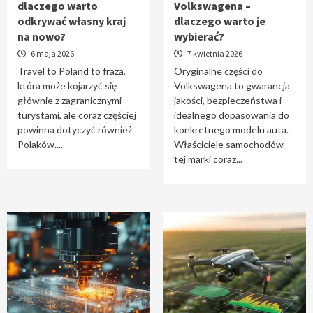
dlaczego warto
Volkswagena –
Travel to Poland – dlaczego warto odkrywać
odkrywać własny kraj
dlaczego warto je
własny kraj na nowo?
na nowo?
wybierać?
1
6 maja 2026
7 kwietnia 2026
Travel to Poland to fraza,
Oryginalne części do
która może kojarzyć się
Volkswagena to gwarancja
Oryginalne części do Volkswagena –
głównie z zagranicznymi
jakości, bezpieczeństwa i
dlaczego warto je wybierać?
turystami, ale coraz częściej
idealnego dopasowania do
2
powinna dotyczyć również
konkretnego modelu auta.
Polaków....
Właściciele samochodów
tej marki coraz...
Cięcie laserem i frezowanie CNC –
nowoczesne technologie precyzyjnej
obróbki materiałów
3
Czy sztuczna inteligencja wyprze pracę
geodety w przyszłości?
4