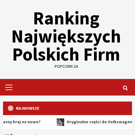
Skip
Ranking
to
content
Największych
Polskich Firm
POPCORN 24
Primary
Menu
NAJNOWSZE
aj na nowo?
Oryginalne części do Volkswagena – dlacze