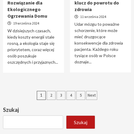
Rozwiązanie dla
klucz do powrotu do
Ekologicznego
zdrowia
Ogrzewania Domu
11 września 2024
19 września 2024
Udar mózgu to poważne
schorzenie, które może
W dzisiejszych czasach,
mieć druzgocące
kiedy koszty energii stale
konsekwencje dla zdrowia
rosną, a ekologia staje się
pacjenta. Każdego roku
priorytetem, coraz więcej
tysiące osób w Polsce
osób poszukuje
doznaje...
oszczędnych i przyjaznych...
Stronicowanie
1
2
3
4
5
Next
wpisów
Szukaj
Szukaj