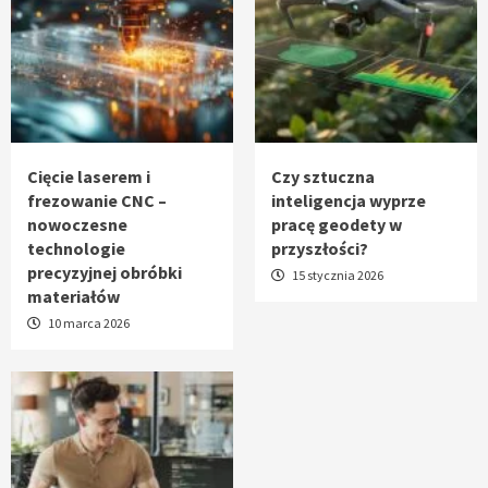
Cięcie laserem i
Czy sztuczna
frezowanie CNC –
inteligencja wyprze
nowoczesne
pracę geodety w
technologie
przyszłości?
precyzyjnej obróbki
15 stycznia 2026
materiałów
10 marca 2026