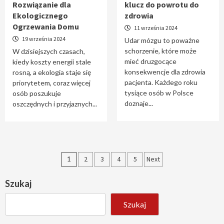
Rozwiązanie dla
klucz do powrotu do
Ekologicznego
zdrowia
Ogrzewania Domu
11 września 2024
19 września 2024
Udar mózgu to poważne
schorzenie, które może
W dzisiejszych czasach,
mieć druzgocące
kiedy koszty energii stale
konsekwencje dla zdrowia
rosną, a ekologia staje się
pacjenta. Każdego roku
priorytetem, coraz więcej
tysiące osób w Polsce
osób poszukuje
doznaje...
oszczędnych i przyjaznych...
Stronicowanie
1
2
3
4
5
Next
wpisów
Szukaj
Szukaj