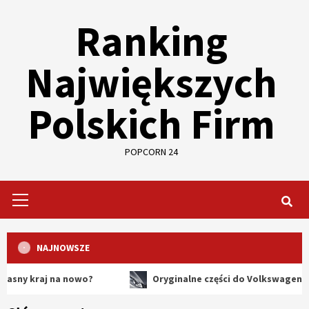
Skip
Ranking
to
content
Największych
Polskich Firm
POPCORN 24
Primary
Menu
NAJNOWSZE
aj na nowo?
Oryginalne części do Volkswagena – dlacze