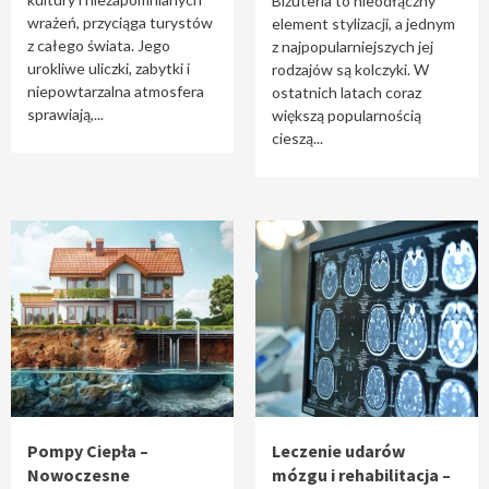
Biżuteria to nieodłączny
wrażeń, przyciąga turystów
element stylizacji, a jednym
z całego świata. Jego
z najpopularniejszych jej
urokliwe uliczki, zabytki i
rodzajów są kolczyki. W
niepowtarzalna atmosfera
ostatnich latach coraz
sprawiają,...
większą popularnością
cieszą...
Pompy Ciepła –
Leczenie udarów
Nowoczesne
mózgu i rehabilitacja –