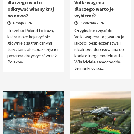
dlaczego warto
Volkswagena –
Travel to Poland – dlaczego warto odkrywać
odkrywać własny kraj
dlaczego warto je
własny kraj na nowo?
na nowo?
wybierać?
1
6 maja 2026
7 kwietnia 2026
Travel to Poland to fraza,
Oryginalne części do
która może kojarzyć się
Volkswagena to gwarancja
Oryginalne części do Volkswagena –
głównie z zagranicznymi
jakości, bezpieczeństwa i
dlaczego warto je wybierać?
turystami, ale coraz częściej
idealnego dopasowania do
2
powinna dotyczyć również
konkretnego modelu auta.
Polaków....
Właściciele samochodów
tej marki coraz...
Cięcie laserem i frezowanie CNC –
nowoczesne technologie precyzyjnej
obróbki materiałów
3
Czy sztuczna inteligencja wyprze pracę
geodety w przyszłości?
4