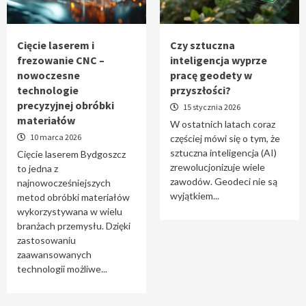
Tworzenie aplikacji internetowych – jak
powstają nowoczesne rozwiązania cyfrowe
5
Cięcie laserem i
Czy sztuczna
frezowanie CNC –
inteligencja wyprze
nowoczesne
pracę geodety w
technologie
przyszłości?
precyzyjnej obróbki
15 stycznia 2026
materiałów
W ostatnich latach coraz
10 marca 2026
częściej mówi się o tym, że
sztuczna inteligencja (AI)
Cięcie laserem Bydgoszcz
zrewolucjonizuje wiele
to jedna z
zawodów. Geodeci nie są
najnowocześniejszych
wyjątkiem...
metod obróbki materiałów
wykorzystywana w wielu
branżach przemysłu. Dzięki
zastosowaniu
zaawansowanych
technologii możliwe...