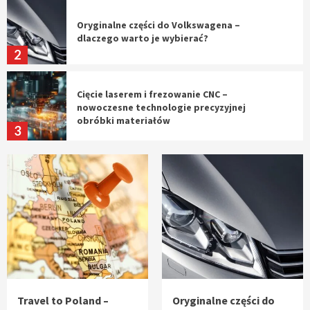
Oryginalne części do Volkswagena –
dlaczego warto je wybierać?
2
Cięcie laserem i frezowanie CNC –
nowoczesne technologie precyzyjnej
obróbki materiałów
3
Czy sztuczna inteligencja wyprze pracę
geodety w przyszłości?
4
Tworzenie aplikacji internetowych – jak
powstają nowoczesne rozwiązania cyfrowe
5
Travel to Poland –
Oryginalne części do