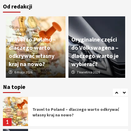
Od redakcji
Cięcie laserem i frezowanie CNC –
nowoczesne technologie precyzyjnej
obróbki materiałów
3
Travel to Poland –
Oryginalne części
Czy sztuczna inteligencja wyprze pracę
dlaczego warto
do Volkswagena –
geodety w przyszłości?
odkrywać własny
dlaczego warto je
4
kraj na nowo?
wybierać?
6 maja 2026
7 kwietnia 2026
Tworzenie aplikacji internetowych – jak
powstają nowoczesne rozwiązania cyfrowe
Na topie
5
Travel to Poland – dlaczego warto odkrywać
własny kraj na nowo?
1