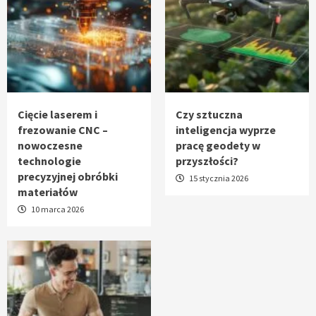
Cięcie laserem i
Czy sztuczna
frezowanie CNC –
inteligencja wyprze
nowoczesne
pracę geodety w
technologie
przyszłości?
precyzyjnej obróbki
15 stycznia 2026
materiałów
10 marca 2026