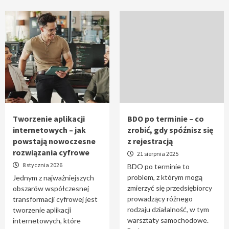
Tworzenie aplikacji
BDO po terminie – co
internetowych – jak
zrobić, gdy spóźnisz się
powstają nowoczesne
z rejestracją
rozwiązania cyfrowe
21 sierpnia 2025
8 stycznia 2026
BDO po terminie to
problem, z którym mogą
Jednym z najważniejszych
zmierzyć się przedsiębiorcy
obszarów współczesnej
prowadzący różnego
transformacji cyfrowej jest
rodzaju działalność, w tym
tworzenie aplikacji
warsztaty samochodowe.
internetowych, które