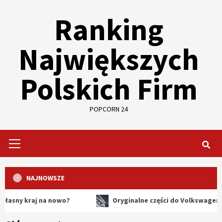
Skip
Ranking
to
content
Największych
Polskich Firm
POPCORN 24
Primary
Menu
NAJNOWSZE
raj na nowo?
Oryginalne części do Volkswagena – dlacz