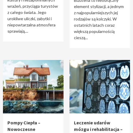
Biżuteria to nieodłączny
wrażeń, przyciąga turystów
element stylizacji, a jednym
z całego świata. Jego
z najpopularniejszych jej
urokliwe uliczki, zabytki i
rodzajów są kolczyki. W
niepowtarzalna atmosfera
ostatnich latach coraz
sprawiają,...
większą popularnością
cieszą...
Pompy Ciepła –
Leczenie udarów
Nowoczesne
mózgu i rehabilitacja –