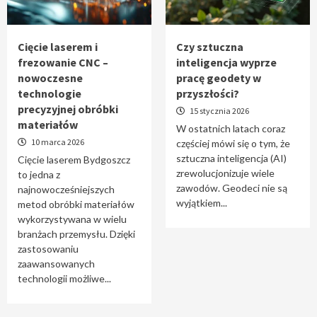
Tworzenie aplikacji internetowych – jak
powstają nowoczesne rozwiązania cyfrowe
5
Cięcie laserem i
Czy sztuczna
frezowanie CNC –
inteligencja wyprze
nowoczesne
pracę geodety w
technologie
przyszłości?
precyzyjnej obróbki
15 stycznia 2026
materiałów
W ostatnich latach coraz
10 marca 2026
częściej mówi się o tym, że
sztuczna inteligencja (AI)
Cięcie laserem Bydgoszcz
zrewolucjonizuje wiele
to jedna z
zawodów. Geodeci nie są
najnowocześniejszych
wyjątkiem...
metod obróbki materiałów
wykorzystywana w wielu
branżach przemysłu. Dzięki
zastosowaniu
zaawansowanych
technologii możliwe...