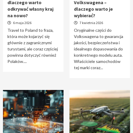
dlaczego warto
Volkswagena –
Travel to Poland – dlaczego warto odkrywać
odkrywać własny kraj
dlaczego warto je
własny kraj na nowo?
na nowo?
wybierać?
1
6 maja 2026
7 kwietnia 2026
Travel to Poland to fraza,
Oryginalne części do
która może kojarzyć się
Volkswagena to gwarancja
Oryginalne części do Volkswagena –
głównie z zagranicznymi
jakości, bezpieczeństwa i
dlaczego warto je wybierać?
turystami, ale coraz częściej
idealnego dopasowania do
2
powinna dotyczyć również
konkretnego modelu auta.
Polaków....
Właściciele samochodów
tej marki coraz...
Cięcie laserem i frezowanie CNC –
nowoczesne technologie precyzyjnej
obróbki materiałów
3
Czy sztuczna inteligencja wyprze pracę
geodety w przyszłości?
4