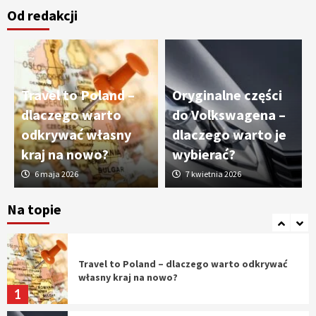
Od redakcji
Cięcie laserem i frezowanie CNC –
nowoczesne technologie precyzyjnej
obróbki materiałów
3
Travel to Poland –
Oryginalne części
Czy sztuczna inteligencja wyprze pracę
dlaczego warto
do Volkswagena –
geodety w przyszłości?
odkrywać własny
dlaczego warto je
4
kraj na nowo?
wybierać?
6 maja 2026
7 kwietnia 2026
Tworzenie aplikacji internetowych – jak
powstają nowoczesne rozwiązania cyfrowe
Na topie
5
Travel to Poland – dlaczego warto odkrywać
własny kraj na nowo?
1