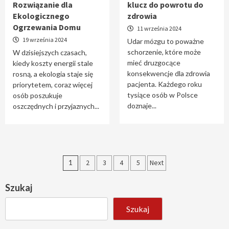
Rozwiązanie dla
klucz do powrotu do
Ekologicznego
zdrowia
Ogrzewania Domu
11 września 2024
19 września 2024
Udar mózgu to poważne
schorzenie, które może
W dzisiejszych czasach,
mieć druzgocące
kiedy koszty energii stale
konsekwencje dla zdrowia
rosną, a ekologia staje się
pacjenta. Każdego roku
priorytetem, coraz więcej
tysiące osób w Polsce
osób poszukuje
doznaje...
oszczędnych i przyjaznych...
Stronicowanie
1
2
3
4
5
Next
wpisów
Szukaj
Szukaj