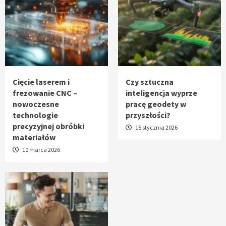
Cięcie laserem i
Czy sztuczna
frezowanie CNC –
inteligencja wyprze
nowoczesne
pracę geodety w
technologie
przyszłości?
precyzyjnej obróbki
15 stycznia 2026
materiałów
10 marca 2026