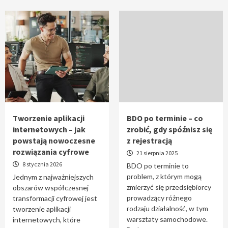
Tworzenie aplikacji
BDO po terminie – co
internetowych – jak
zrobić, gdy spóźnisz się
powstają nowoczesne
z rejestracją
rozwiązania cyfrowe
21 sierpnia 2025
8 stycznia 2026
BDO po terminie to
problem, z którym mogą
Jednym z najważniejszych
zmierzyć się przedsiębiorcy
obszarów współczesnej
prowadzący różnego
transformacji cyfrowej jest
rodzaju działalność, w tym
tworzenie aplikacji
warsztaty samochodowe.
internetowych, które