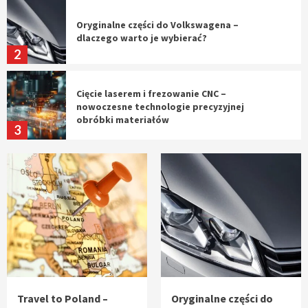
Oryginalne części do Volkswagena –
dlaczego warto je wybierać?
2
Cięcie laserem i frezowanie CNC –
nowoczesne technologie precyzyjnej
obróbki materiałów
3
Czy sztuczna inteligencja wyprze pracę
geodety w przyszłości?
4
Tworzenie aplikacji internetowych – jak
powstają nowoczesne rozwiązania cyfrowe
5
Travel to Poland –
Oryginalne części do