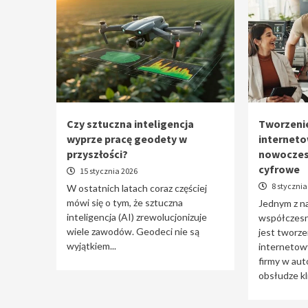
Czy sztuczna inteligencja
Tworzenie
wyprze pracę geodety w
interneto
przyszłości?
nowoczes
cyfrowe
15 stycznia 2026
8 stycznia
W ostatnich latach coraz częściej
mówi się o tym, że sztuczna
Jednym z n
inteligencja (AI) zrewolucjonizuje
współczesne
wiele zawodów. Geodeci nie są
jest tworzen
wyjątkiem...
internetowy
firmy w aut
obsłudze kli