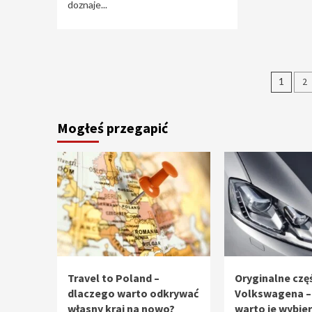
doznaje...
Stro
1
2
wpi
Mogłeś przegapić
Travel to Poland –
Oryginalne częś
dlaczego warto odkrywać
Volkswagena –
własny kraj na nowo?
warto je wybie