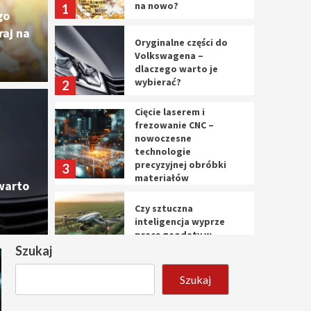
na nowo?
1
go
aj na
Oryginalne części do
Volkswagena –
dlaczego warto je
wybierać?
2
Cięcie laserem i
Cięc
frezowanie CNC –
nowoczesne
ęści do Volkswagena –
nowo
technologie
precyzyjnej obróbki
3
materiałów
o je wybierać?
prec
warto
Czy sztuczna
10 marca 
inteligencja wyprze
pracę geodety w
przyszłości?
Szukaj
4
Szukaj
Tworzenie aplikacji
internetowych – jak
powstają nowoczesne