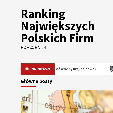
Skip
Ranking
to
content
Największych
Polskich Firm
POPCORN 24
dlaczego warto odkrywać własny kraj na nowo?
NAJNOWSZE
Oryginal
Główne posty