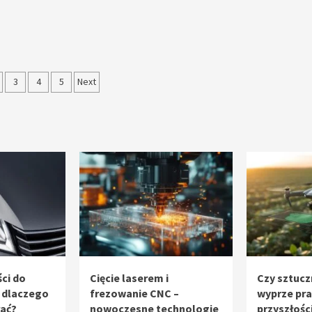
nicowanie
3
4
5
Next
sów
ci do
Cięcie laserem i
Czy sztucz
 dlaczego
frezowanie CNC –
wyprze pr
rać?
nowoczesne technologie
przyszłośc