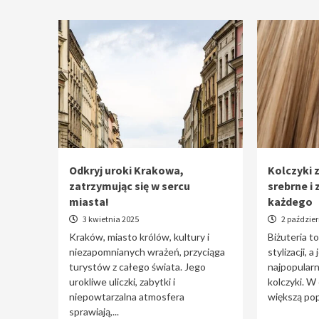
Odkryj uroki Krakowa,
Kolczyki z
zatrzymując się w sercu
srebrne i 
miasta!
każdego
3 kwietnia 2025
2 paździer
Kraków, miasto królów, kultury i
Biżuteria t
niezapomnianych wrażeń, przyciąga
stylizacji, a
turystów z całego świata. Jego
najpopularn
urokliwe uliczki, zabytki i
kolczyki. W
niepowtarzalna atmosfera
większą pop
sprawiają,...