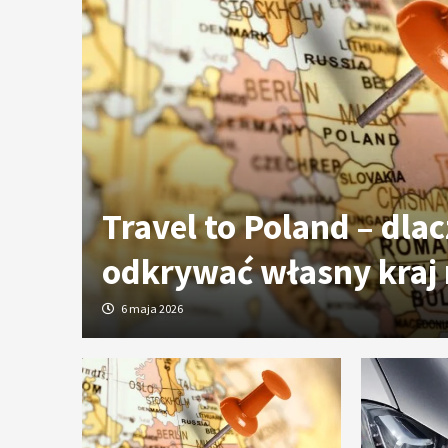
ych
Travel to Poland – dla
odkrywać własny kraj
6 maja 2026