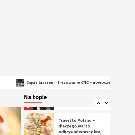
2
Cięcie laserem i
frezowanie CNC –
nowoczesne
technologie
precyzyjnej obróbki
3
materiałów
Czy sztuczna
inteligencja wyprze
pracę geodety w
przyszłości?
4
Cięcie laserem i frezowanie CNC – nowoczesne technologie precyz
Tworzenie aplikacji
internetowych – jak
Na topie
powstają nowoczesne
rozwiązania cyfrowe
5
Travel to Poland –
dlaczego warto
odkrywać własny kraj