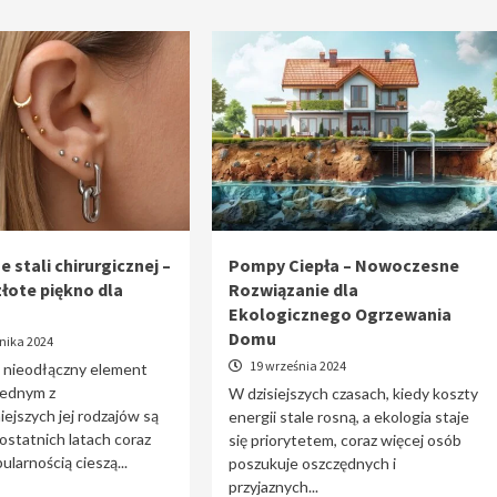
e stali chirurgicznej –
Pompy Ciepła – Nowoczesne
złote piękno dla
Rozwiązanie dla
Ekologicznego Ogrzewania
Domu
nika 2024
19 września 2024
o nieodłączny element
 jednym z
W dzisiejszych czasach, kiedy koszty
iejszych jej rodzajów są
energii stale rosną, a ekologia staje
 ostatnich latach coraz
się priorytetem, coraz więcej osób
ularnością cieszą...
poszukuje oszczędnych i
przyjaznych...