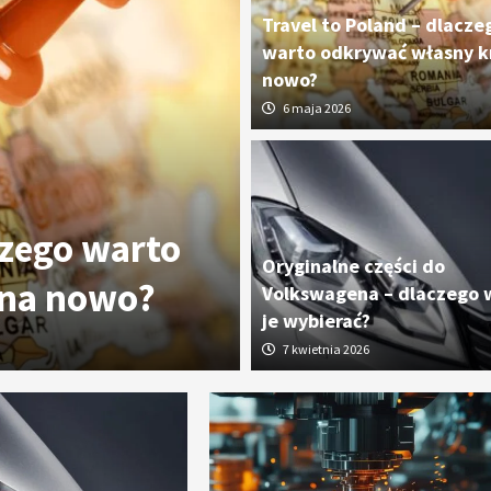
Travel to Poland – dlacze
warto odkrywać własny kr
nowo?
6 maja 2026
czego warto
Oryginalne cz
Oryginalne części do
 na nowo?
dlaczego wart
Volkswagena – dlaczego 
je wybierać?
7 kwietnia 2026
7 kwietnia 2026