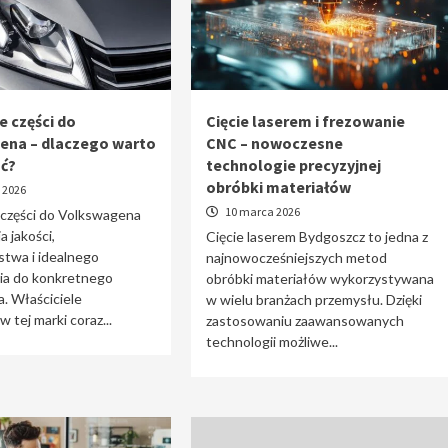
e części do
Cięcie laserem i frezowanie
ena – dlaczego warto
CNC – nowoczesne
ać?
technologie precyzyjnej
obróbki materiałów
 2026
10 marca 2026
 części do Volkswagena
a jakości,
Cięcie laserem Bydgoszcz to jedna z
stwa i idealnego
najnowocześniejszych metod
a do konkretnego
obróbki materiałów wykorzystywana
. Właściciele
w wielu branżach przemysłu. Dzięki
tej marki coraz...
zastosowaniu zaawansowanych
technologii możliwe...