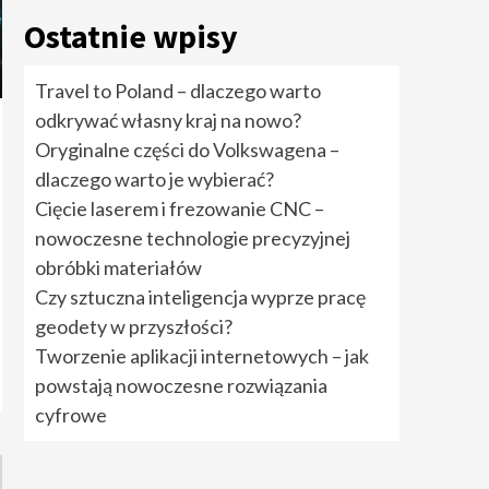
rozwiązania cyfrowe
5
Ostatnie wpisy
Travel to Poland –
Travel to Poland – dlaczego warto
dlaczego warto
odkrywać własny kraj na nowo?
odkrywać własny kraj
na nowo?
1
Oryginalne części do Volkswagena –
dlaczego warto je wybierać?
Oryginalne części do
Cięcie laserem i frezowanie CNC –
Volkswagena –
nowoczesne technologie precyzyjnej
dlaczego warto je
wybierać?
2
obróbki materiałów
Czy sztuczna inteligencja wyprze pracę
Cięcie laserem i
geodety w przyszłości?
frezowanie CNC –
nowoczesne
Tworzenie aplikacji internetowych – jak
technologie
powstają nowoczesne rozwiązania
precyzyjnej obróbki
3
materiałów
cyfrowe
Czy sztuczna
inteligencja wyprze