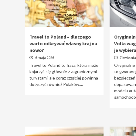
Travel to Poland – dlaczego
Oryginaln
warto odkrywać własny kraj na
Volkswag
nowo?
je wybier
6 maja 2026
7 kwietnia
Travel to Poland to fraza, która może
Oryginalne
kojarzyć się głównie z zagranicznymi
to gwarancj
turystami, ale coraz częściej powinna
bezpieczeń
dotyczyć również Polaków....
dopasowani
modelu auta
samochodów 