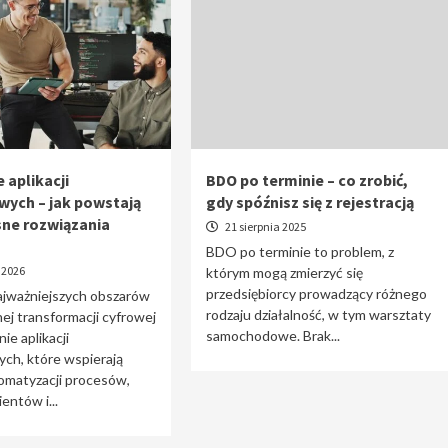
 aplikacji
BDO po terminie – co zrobić,
wych – jak powstają
gdy spóźnisz się z rejestracją
ne rozwiązania
21 sierpnia 2025
BDO po terminie to problem, z
 2026
którym mogą zmierzyć się
przedsiębiorcy prowadzący różnego
ajważniejszych obszarów
rodzaju działalność, w tym warsztaty
j transformacji cyfrowej
samochodowe. Brak...
ie aplikacji
ch, które wspierają
omatyzacji procesów,
entów i...