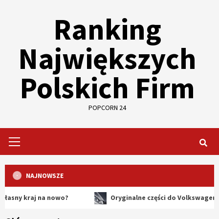
Skip
Ranking
to
content
Największych
Polskich Firm
POPCORN 24
Primary
Menu
NAJNOWSZE
raj na nowo?
Oryginalne części do Volkswagena – dlacz