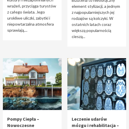
Biżuteria to nieodłączny
wrażeń, przyciąga turystów
element stylizacji, a jednym
z całego świata. Jego
z najpopularniejszych jej
urokliwe uliczki, zabytki i
rodzajów są kolczyki. W
niepowtarzalna atmosfera
ostatnich latach coraz
sprawiają,...
większą popularnością
cieszą...
Pompy Ciepła –
Leczenie udarów
Nowoczesne
mózgu i rehabilitacja –