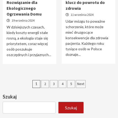
Rozwiązanie dla
klucz do powrotu do
Ekologicznego
zdrowia
Ogrzewania Domu
11 września 2024
19 września 2024
Udar mózgu to poważne
schorzenie, które może
W dzisiejszych czasach,
mieć druzgocące
kiedy koszty energii stale
konsekwencje dla zdrowia
rosną, a ekologia staje się
pacjenta. Każdego roku
priorytetem, coraz więcej
tysiące osób w Polsce
osób poszukuje
doznaje...
oszczędnych i przyjaznych...
Stronicowanie
1
2
3
4
5
Next
wpisów
Szukaj
Szukaj