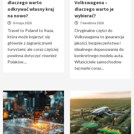
dlaczego warto
Volkswagena –
Travel to Poland – dlaczego warto odkrywać
odkrywać własny kraj
dlaczego warto je
własny kraj na nowo?
na nowo?
wybierać?
1
6 maja 2026
7 kwietnia 2026
Travel to Poland to fraza,
Oryginalne części do
która może kojarzyć się
Volkswagena to gwarancja
Oryginalne części do Volkswagena –
głównie z zagranicznymi
jakości, bezpieczeństwa i
dlaczego warto je wybierać?
turystami, ale coraz częściej
idealnego dopasowania do
2
powinna dotyczyć również
konkretnego modelu auta.
Polaków....
Właściciele samochodów
tej marki coraz...
Cięcie laserem i frezowanie CNC –
nowoczesne technologie precyzyjnej
obróbki materiałów
3
Czy sztuczna inteligencja wyprze pracę
geodety w przyszłości?
4