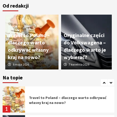
Od redakcji
Cięcie laserem i frezowanie CNC –
nowoczesne technologie precyzyjnej
obróbki materiałów
3
Travel to Poland –
Oryginalne części
Czy sztuczna inteligencja wyprze pracę
dlaczego warto
do Volkswagena –
geodety w przyszłości?
odkrywać własny
dlaczego warto je
4
kraj na nowo?
wybierać?
6 maja 2026
7 kwietnia 2026
Tworzenie aplikacji internetowych – jak
powstają nowoczesne rozwiązania cyfrowe
Na topie
5
Travel to Poland – dlaczego warto odkrywać
własny kraj na nowo?
1