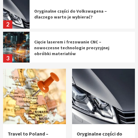
Oryginalne części do Volkswagena –
dlaczego warto je wybierać?
2
Cięcie laserem i frezowanie CNC –
nowoczesne technologie precyzyjnej
obróbki materiałów
3
Czy sztuczna inteligencja wyprze pracę
geodety w przyszłości?
4
Tworzenie aplikacji internetowych – jak
powstają nowoczesne rozwiązania cyfrowe
5
Travel to Poland –
Oryginalne części do