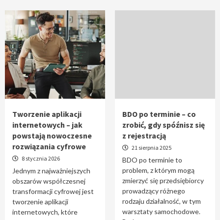
Tworzenie aplikacji
BDO po terminie – co
internetowych – jak
zrobić, gdy spóźnisz się
powstają nowoczesne
z rejestracją
rozwiązania cyfrowe
21 sierpnia 2025
8 stycznia 2026
BDO po terminie to
problem, z którym mogą
Jednym z najważniejszych
zmierzyć się przedsiębiorcy
obszarów współczesnej
prowadzący różnego
transformacji cyfrowej jest
rodzaju działalność, w tym
tworzenie aplikacji
warsztaty samochodowe.
internetowych, które