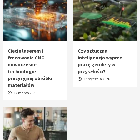
Cięcie laserem i
Czy sztuczna
frezowanie CNC –
inteligencja wyprze
nowoczesne
pracę geodety w
technologie
przyszłości?
precyzyjnej obróbki
15 stycznia 2026
materiałów
10 marca 2026