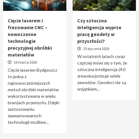
Tworzenie aplikacji internetowych – jak
powstają nowoczesne rozwiązania cyfrowe
5
Cięcie laserem i
Czy sztuczna
frezowanie CNC –
inteligencja wyprze
nowoczesne
pracę geodety w
technologie
przyszłości?
precyzyjnej obróbki
15 stycznia 2026
materiałów
W ostatnich latach coraz
10 marca 2026
częściej mówi się o tym, że
sztuczna inteligencja (AI)
Cięcie laserem Bydgoszcz
zrewolucjonizuje wiele
to jedna z
zawodów. Geodeci nie są
najnowocześniejszych
wyjątkiem...
metod obróbki materiałów
wykorzystywana w wielu
branżach przemysłu. Dzięki
zastosowaniu
zaawansowanych
technologii możliwe...