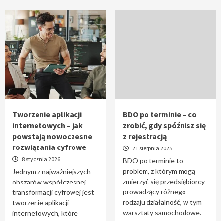
Tworzenie aplikacji
BDO po terminie – co
internetowych – jak
zrobić, gdy spóźnisz się
powstają nowoczesne
z rejestracją
rozwiązania cyfrowe
21 sierpnia 2025
8 stycznia 2026
BDO po terminie to
problem, z którym mogą
Jednym z najważniejszych
zmierzyć się przedsiębiorcy
obszarów współczesnej
prowadzący różnego
transformacji cyfrowej jest
rodzaju działalność, w tym
tworzenie aplikacji
warsztaty samochodowe.
internetowych, które