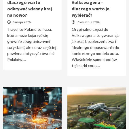
dlaczego warto
Volkswagena –
Travel to Poland – dlaczego warto odkrywać
odkrywać własny kraj
dlaczego warto je
własny kraj na nowo?
na nowo?
wybierać?
1
6 maja 2026
7 kwietnia 2026
Travel to Poland to fraza,
Oryginalne części do
która może kojarzyć się
Volkswagena to gwarancja
Oryginalne części do Volkswagena –
głównie z zagranicznymi
jakości, bezpieczeństwa i
dlaczego warto je wybierać?
turystami, ale coraz częściej
idealnego dopasowania do
2
powinna dotyczyć również
konkretnego modelu auta.
Polaków....
Właściciele samochodów
tej marki coraz...
Cięcie laserem i frezowanie CNC –
nowoczesne technologie precyzyjnej
obróbki materiałów
3
Czy sztuczna inteligencja wyprze pracę
geodety w przyszłości?
4