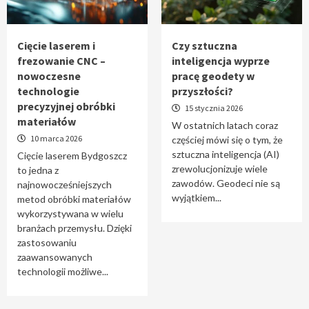
Tworzenie aplikacji internetowych – jak
powstają nowoczesne rozwiązania cyfrowe
5
Cięcie laserem i
Czy sztuczna
frezowanie CNC –
inteligencja wyprze
nowoczesne
pracę geodety w
technologie
przyszłości?
precyzyjnej obróbki
15 stycznia 2026
materiałów
W ostatnich latach coraz
10 marca 2026
częściej mówi się o tym, że
sztuczna inteligencja (AI)
Cięcie laserem Bydgoszcz
zrewolucjonizuje wiele
to jedna z
zawodów. Geodeci nie są
najnowocześniejszych
wyjątkiem...
metod obróbki materiałów
wykorzystywana w wielu
branżach przemysłu. Dzięki
zastosowaniu
zaawansowanych
technologii możliwe...