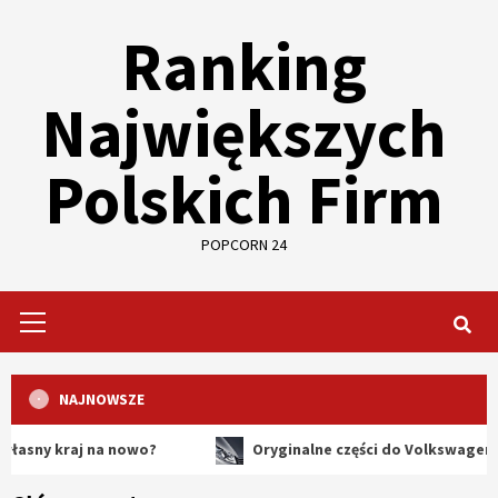
Skip
Ranking
to
content
Największych
Polskich Firm
POPCORN 24
Primary
Menu
NAJNOWSZE
raj na nowo?
Oryginalne części do Volkswagena – dlacz