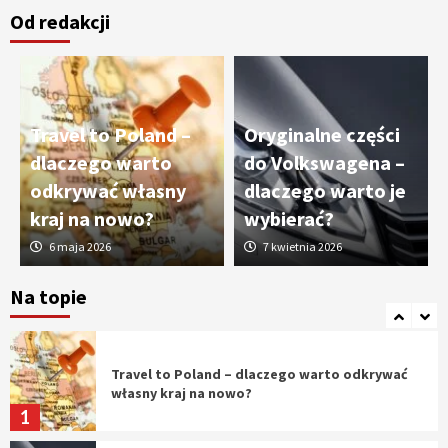
Od redakcji
Cięcie laserem i frezowanie CNC –
nowoczesne technologie precyzyjnej
obróbki materiałów
3
Travel to Poland –
Oryginalne części
Czy sztuczna inteligencja wyprze pracę
dlaczego warto
do Volkswagena –
geodety w przyszłości?
odkrywać własny
dlaczego warto je
4
kraj na nowo?
wybierać?
6 maja 2026
7 kwietnia 2026
Tworzenie aplikacji internetowych – jak
powstają nowoczesne rozwiązania cyfrowe
Na topie
5
Travel to Poland – dlaczego warto odkrywać
własny kraj na nowo?
1