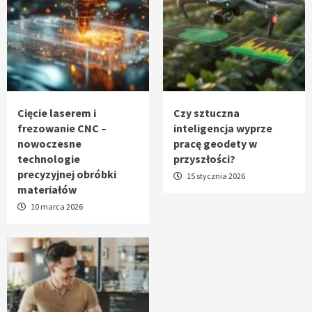
Cięcie laserem i
Czy sztuczna
frezowanie CNC –
inteligencja wyprze
nowoczesne
pracę geodety w
technologie
przyszłości?
precyzyjnej obróbki
15 stycznia 2026
materiałów
10 marca 2026