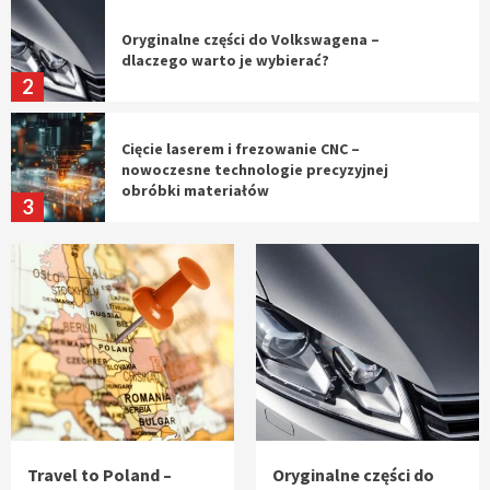
Oryginalne części do Volkswagena –
dlaczego warto je wybierać?
2
Cięcie laserem i frezowanie CNC –
nowoczesne technologie precyzyjnej
obróbki materiałów
3
Czy sztuczna inteligencja wyprze pracę
geodety w przyszłości?
4
Tworzenie aplikacji internetowych – jak
powstają nowoczesne rozwiązania cyfrowe
5
Travel to Poland –
Oryginalne części do