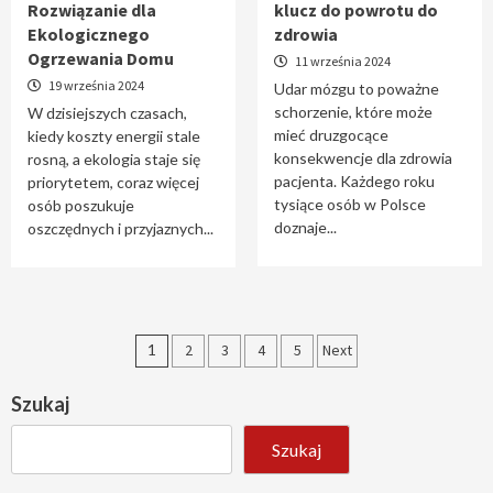
Rozwiązanie dla
klucz do powrotu do
Ekologicznego
zdrowia
Ogrzewania Domu
11 września 2024
19 września 2024
Udar mózgu to poważne
schorzenie, które może
W dzisiejszych czasach,
mieć druzgocące
kiedy koszty energii stale
konsekwencje dla zdrowia
rosną, a ekologia staje się
pacjenta. Każdego roku
priorytetem, coraz więcej
tysiące osób w Polsce
osób poszukuje
doznaje...
oszczędnych i przyjaznych...
Stronicowanie
1
2
3
4
5
Next
wpisów
Szukaj
Szukaj