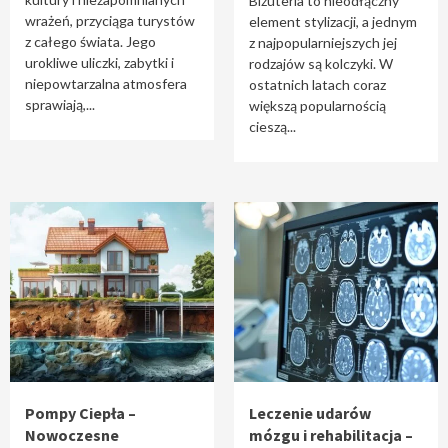
Biżuteria to nieodłączny
wrażeń, przyciąga turystów
element stylizacji, a jednym
z całego świata. Jego
z najpopularniejszych jej
urokliwe uliczki, zabytki i
rodzajów są kolczyki. W
niepowtarzalna atmosfera
ostatnich latach coraz
sprawiają,...
większą popularnością
cieszą...
Pompy Ciepła –
Leczenie udarów
Nowoczesne
mózgu i rehabilitacja –