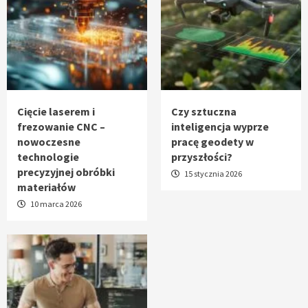
Cięcie laserem i
Czy sztuczna
frezowanie CNC –
inteligencja wyprze
nowoczesne
pracę geodety w
technologie
przyszłości?
precyzyjnej obróbki
15 stycznia 2026
materiałów
10 marca 2026