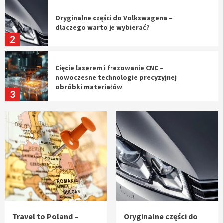
Oryginalne części do Volkswagena –
dlaczego warto je wybierać?
2
Cięcie laserem i frezowanie CNC –
nowoczesne technologie precyzyjnej
obróbki materiałów
3
Czy sztuczna inteligencja wyprze pracę
geodety w przyszłości?
4
Tworzenie aplikacji internetowych – jak
powstają nowoczesne rozwiązania cyfrowe
5
Travel to Poland –
Oryginalne części do