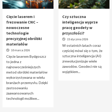
Tworzenie aplikacji internetowych – jak
powstają nowoczesne rozwiązania cyfrowe
5
Cięcie laserem i
Czy sztuczna
frezowanie CNC –
inteligencja wyprze
nowoczesne
pracę geodety w
technologie
przyszłości?
precyzyjnej obróbki
15 stycznia 2026
materiałów
W ostatnich latach coraz
10 marca 2026
częściej mówi się o tym, że
sztuczna inteligencja (AI)
Cięcie laserem Bydgoszcz
zrewolucjonizuje wiele
to jedna z
zawodów. Geodeci nie są
najnowocześniejszych
wyjątkiem...
metod obróbki materiałów
wykorzystywana w wielu
branżach przemysłu. Dzięki
zastosowaniu
zaawansowanych
technologii możliwe...