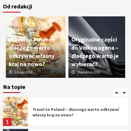
Od redakcji
Cięcie laserem i frezowanie CNC –
nowoczesne technologie precyzyjnej
obróbki materiałów
3
Travel to Poland –
Oryginalne części
Czy sztuczna inteligencja wyprze pracę
dlaczego warto
do Volkswagena –
geodety w przyszłości?
odkrywać własny
dlaczego warto je
4
kraj na nowo?
wybierać?
6 maja 2026
7 kwietnia 2026
Tworzenie aplikacji internetowych – jak
powstają nowoczesne rozwiązania cyfrowe
Na topie
5
Travel to Poland – dlaczego warto odkrywać
własny kraj na nowo?
1