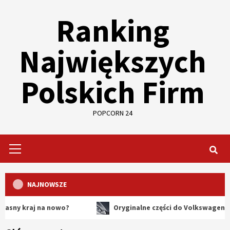
Skip
Ranking
to
content
Największych
Polskich Firm
POPCORN 24
Primary
Menu
NAJNOWSZE
aj na nowo?
Oryginalne części do Volkswagena – dlacze