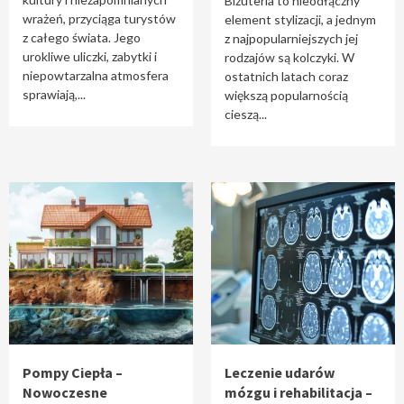
Biżuteria to nieodłączny
wrażeń, przyciąga turystów
element stylizacji, a jednym
z całego świata. Jego
z najpopularniejszych jej
urokliwe uliczki, zabytki i
rodzajów są kolczyki. W
niepowtarzalna atmosfera
ostatnich latach coraz
sprawiają,...
większą popularnością
cieszą...
Pompy Ciepła –
Leczenie udarów
Nowoczesne
mózgu i rehabilitacja –