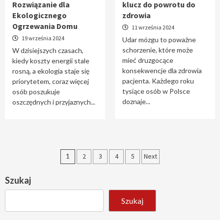
Rozwiązanie dla
klucz do powrotu do
Ekologicznego
zdrowia
Ogrzewania Domu
11 września 2024
19 września 2024
Udar mózgu to poważne
schorzenie, które może
W dzisiejszych czasach,
mieć druzgocące
kiedy koszty energii stale
konsekwencje dla zdrowia
rosną, a ekologia staje się
pacjenta. Każdego roku
priorytetem, coraz więcej
tysiące osób w Polsce
osób poszukuje
doznaje...
oszczędnych i przyjaznych...
Stronicowanie
1
2
3
4
5
Next
wpisów
Szukaj
Szukaj