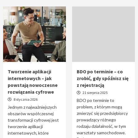
Tworzenie aplikacji
BDO po terminie – co
internetowych – jak
zrobić, gdy spóźnisz się
powstają nowoczesne
z rejestracją
rozwiązania cyfrowe
21 sierpnia 2025
8 stycznia 2026
BDO po terminie to
problem, z którym mogą
Jednym z najważniejszych
zmierzyć się przedsiębiorcy
obszarów współczesnej
prowadzący różnego
transformacji cyfrowej jest
rodzaju działalność, w tym
tworzenie aplikacji
warsztaty samochodowe.
internetowych, które