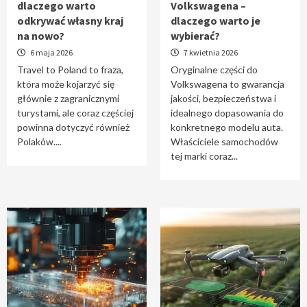
dlaczego warto
Volkswagena –
Travel to Poland – dlaczego warto odkrywać
odkrywać własny kraj
dlaczego warto je
własny kraj na nowo?
na nowo?
wybierać?
1
6 maja 2026
7 kwietnia 2026
Travel to Poland to fraza,
Oryginalne części do
która może kojarzyć się
Volkswagena to gwarancja
Oryginalne części do Volkswagena –
głównie z zagranicznymi
jakości, bezpieczeństwa i
dlaczego warto je wybierać?
turystami, ale coraz częściej
idealnego dopasowania do
2
powinna dotyczyć również
konkretnego modelu auta.
Polaków....
Właściciele samochodów
tej marki coraz...
Cięcie laserem i frezowanie CNC –
nowoczesne technologie precyzyjnej
obróbki materiałów
3
Czy sztuczna inteligencja wyprze pracę
geodety w przyszłości?
4