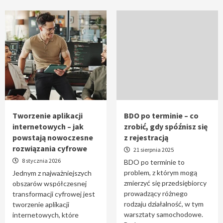
Tworzenie aplikacji
BDO po terminie – co
internetowych – jak
zrobić, gdy spóźnisz się
powstają nowoczesne
z rejestracją
rozwiązania cyfrowe
21 sierpnia 2025
8 stycznia 2026
BDO po terminie to
problem, z którym mogą
Jednym z najważniejszych
zmierzyć się przedsiębiorcy
obszarów współczesnej
prowadzący różnego
transformacji cyfrowej jest
rodzaju działalność, w tym
tworzenie aplikacji
warsztaty samochodowe.
internetowych, które