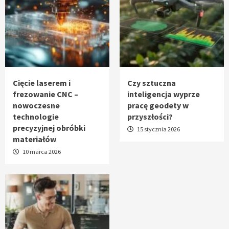
Cięcie laserem i
Czy sztuczna
frezowanie CNC –
inteligencja wyprze
nowoczesne
pracę geodety w
technologie
przyszłości?
precyzyjnej obróbki
15 stycznia 2026
materiałów
10 marca 2026