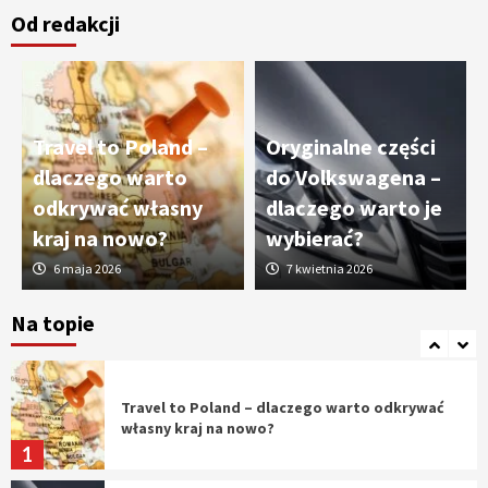
Od redakcji
Cięcie laserem i frezowanie CNC –
nowoczesne technologie precyzyjnej
obróbki materiałów
3
Travel to Poland –
Oryginalne części
Czy sztuczna inteligencja wyprze pracę
dlaczego warto
do Volkswagena –
geodety w przyszłości?
odkrywać własny
dlaczego warto je
4
kraj na nowo?
wybierać?
6 maja 2026
7 kwietnia 2026
Tworzenie aplikacji internetowych – jak
powstają nowoczesne rozwiązania cyfrowe
Na topie
5
Travel to Poland – dlaczego warto odkrywać
własny kraj na nowo?
1