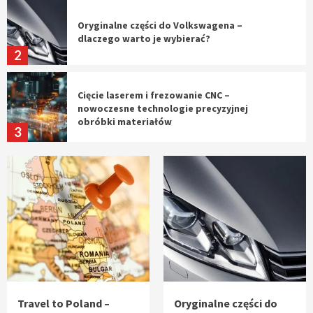
Oryginalne części do Volkswagena –
dlaczego warto je wybierać?
2
Cięcie laserem i frezowanie CNC –
nowoczesne technologie precyzyjnej
obróbki materiałów
3
Czy sztuczna inteligencja wyprze pracę
geodety w przyszłości?
4
Tworzenie aplikacji internetowych – jak
powstają nowoczesne rozwiązania cyfrowe
5
Travel to Poland –
Oryginalne części do