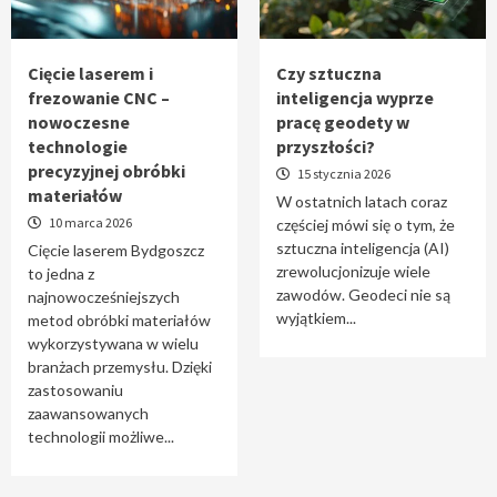
Tworzenie aplikacji internetowych – jak
powstają nowoczesne rozwiązania cyfrowe
5
Cięcie laserem i
Czy sztuczna
frezowanie CNC –
inteligencja wyprze
nowoczesne
pracę geodety w
technologie
przyszłości?
precyzyjnej obróbki
15 stycznia 2026
materiałów
W ostatnich latach coraz
10 marca 2026
częściej mówi się o tym, że
sztuczna inteligencja (AI)
Cięcie laserem Bydgoszcz
zrewolucjonizuje wiele
to jedna z
zawodów. Geodeci nie są
najnowocześniejszych
wyjątkiem...
metod obróbki materiałów
wykorzystywana w wielu
branżach przemysłu. Dzięki
zastosowaniu
zaawansowanych
technologii możliwe...