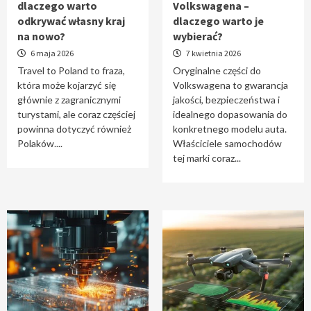
dlaczego warto
Volkswagena –
Travel to Poland – dlaczego warto odkrywać
odkrywać własny kraj
dlaczego warto je
własny kraj na nowo?
na nowo?
wybierać?
1
6 maja 2026
7 kwietnia 2026
Travel to Poland to fraza,
Oryginalne części do
która może kojarzyć się
Volkswagena to gwarancja
Oryginalne części do Volkswagena –
głównie z zagranicznymi
jakości, bezpieczeństwa i
dlaczego warto je wybierać?
turystami, ale coraz częściej
idealnego dopasowania do
2
powinna dotyczyć również
konkretnego modelu auta.
Polaków....
Właściciele samochodów
tej marki coraz...
Cięcie laserem i frezowanie CNC –
nowoczesne technologie precyzyjnej
obróbki materiałów
3
Czy sztuczna inteligencja wyprze pracę
geodety w przyszłości?
4