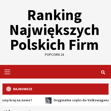
Skip
Ranking
to
content
Największych
Polskich Firm
POPCORN 24
Primary
Menu
NAJNOWSZE
aj na nowo?
Oryginalne części do Volkswagena – dlaczeg