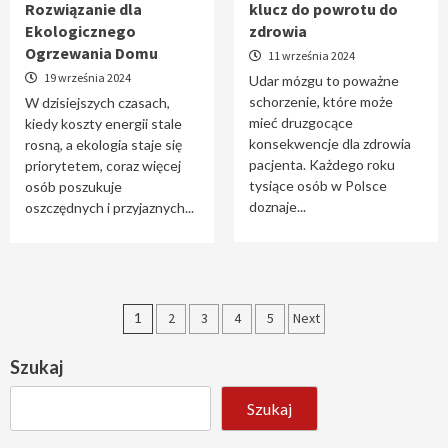
Rozwiązanie dla
klucz do powrotu do
Ekologicznego
zdrowia
Ogrzewania Domu
11 września 2024
19 września 2024
Udar mózgu to poważne
schorzenie, które może
W dzisiejszych czasach,
mieć druzgocące
kiedy koszty energii stale
konsekwencje dla zdrowia
rosną, a ekologia staje się
pacjenta. Każdego roku
priorytetem, coraz więcej
tysiące osób w Polsce
osób poszukuje
doznaje...
oszczędnych i przyjaznych...
Stronicowanie
1
2
3
4
5
Next
wpisów
Szukaj
Szukaj