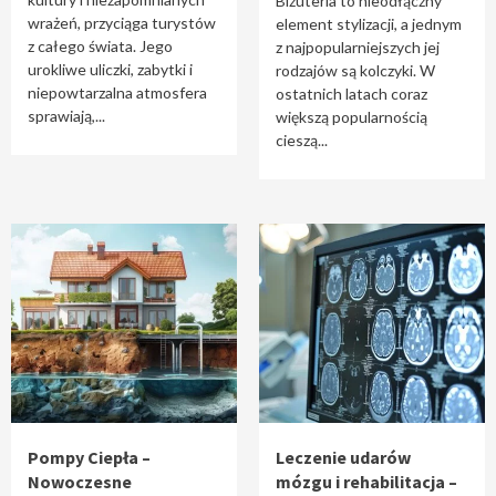
Biżuteria to nieodłączny
wrażeń, przyciąga turystów
element stylizacji, a jednym
z całego świata. Jego
z najpopularniejszych jej
urokliwe uliczki, zabytki i
rodzajów są kolczyki. W
niepowtarzalna atmosfera
ostatnich latach coraz
sprawiają,...
większą popularnością
cieszą...
Pompy Ciepła –
Leczenie udarów
Nowoczesne
mózgu i rehabilitacja –