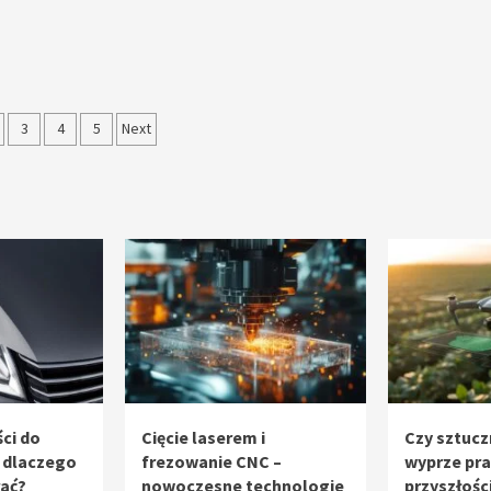
nicowanie
3
4
5
Next
sów
ci do
Cięcie laserem i
Czy sztucz
 dlaczego
frezowanie CNC –
wyprze pr
rać?
nowoczesne technologie
przyszłośc