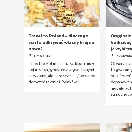
Travel to Poland – dlaczego
Oryginaln
warto odkrywać własny kraj na
Volkswag
nowo?
je wybier
6 maja 2026
7 kwietnia
Travel to Poland to fraza, która może
Oryginalne
kojarzyć się głównie z zagranicznymi
to gwarancj
turystami, ale coraz częściej powinna
bezpieczeń
dotyczyć również Polaków....
dopasowani
modelu auta
samochodów 