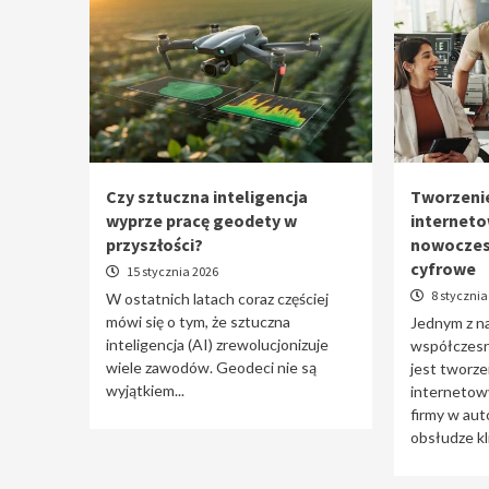
Czy sztuczna inteligencja
Tworzenie
wyprze pracę geodety w
interneto
przyszłości?
nowoczes
cyfrowe
15 stycznia 2026
8 stycznia
W ostatnich latach coraz częściej
mówi się o tym, że sztuczna
Jednym z n
inteligencja (AI) zrewolucjonizuje
współczesne
wiele zawodów. Geodeci nie są
jest tworzen
wyjątkiem...
internetowy
firmy w aut
obsłudze kli