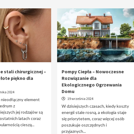
e stali chirurgicznej –
Pompy Ciepła – Nowoczesne
złote piękno dla
Rozwiązanie dla
Ekologicznego Ogrzewania
Domu
nika 2024
19 września 2024
o nieodłączny element
 jednym z
W dzisiejszych czasach, kiedy koszty
iejszych jej rodzajów są
energii stale rosną, a ekologia staje
 ostatnich latach coraz
się priorytetem, coraz więcej osób
ularnością cieszą...
poszukuje oszczędnych i
przyjaznych...