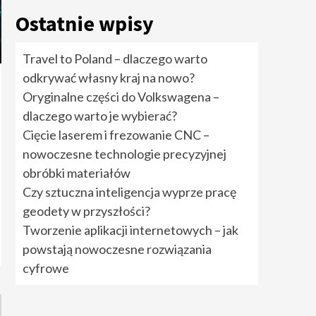
rozwiązania cyfrowe
5
Ostatnie wpisy
Travel to Poland –
Travel to Poland – dlaczego warto
dlaczego warto
odkrywać własny kraj na nowo?
odkrywać własny kraj
na nowo?
1
Oryginalne części do Volkswagena –
dlaczego warto je wybierać?
Oryginalne części do
Cięcie laserem i frezowanie CNC –
Volkswagena –
nowoczesne technologie precyzyjnej
dlaczego warto je
wybierać?
2
obróbki materiałów
Czy sztuczna inteligencja wyprze pracę
Cięcie laserem i
geodety w przyszłości?
frezowanie CNC –
nowoczesne
Tworzenie aplikacji internetowych – jak
technologie
powstają nowoczesne rozwiązania
precyzyjnej obróbki
3
materiałów
cyfrowe
Czy sztuczna
inteligencja wyprze