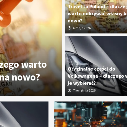
Travel to Poland – dlacze
warto odkrywać własny kr
nowo?
6 maja 2026
czego warto
Oryginalne cz
Oryginalne części do
 na nowo?
dlaczego wart
Volkswagena – dlaczego 
je wybierać?
7 kwietnia 2026
7 kwietnia 2026