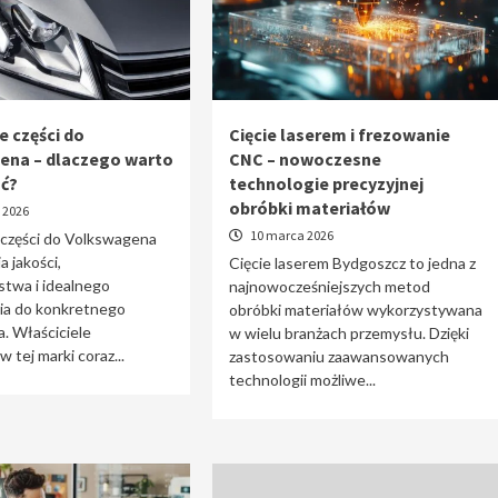
e części do
Cięcie laserem i frezowanie
ena – dlaczego warto
CNC – nowoczesne
ać?
technologie precyzyjnej
obróbki materiałów
 2026
10 marca 2026
 części do Volkswagena
a jakości,
Cięcie laserem Bydgoszcz to jedna z
stwa i idealnego
najnowocześniejszych metod
a do konkretnego
obróbki materiałów wykorzystywana
. Właściciele
w wielu branżach przemysłu. Dzięki
tej marki coraz...
zastosowaniu zaawansowanych
technologii możliwe...