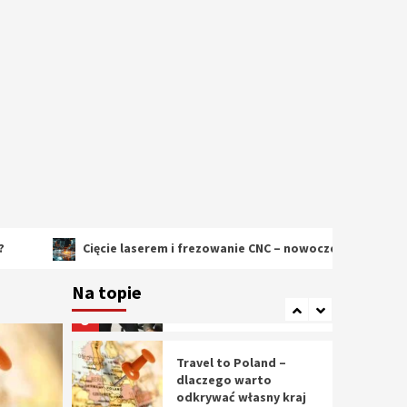
2
Cięcie laserem i
frezowanie CNC –
nowoczesne
technologie
precyzyjnej obróbki
3
materiałów
Czy sztuczna
inteligencja wyprze
pracę geodety w
przyszłości?
4
Cięcie laserem i frezowanie CNC – nowoczesne technologie precy
Tworzenie aplikacji
internetowych – jak
Na topie
powstają nowoczesne
rozwiązania cyfrowe
5
Travel to Poland –
dlaczego warto
odkrywać własny kraj