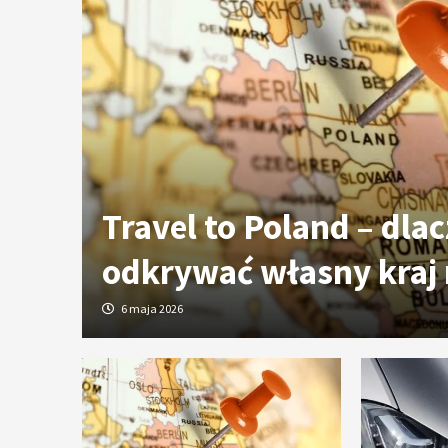
ych
Travel to Poland – dla
odkrywać własny kraj
6 maja 2026