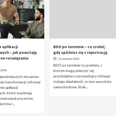
 aplikacji
BDO po terminie – co zrobić,
wych – jak powstają
gdy spóźnisz się z rejestracją
ne rozwiązania
21 sierpnia 2025
BDO po terminie to problem, z
 2026
którym mogą zmierzyć się
przedsiębiorcy prowadzący różnego
ajważniejszych obszarów
rodzaju działalność, w tym warsztaty
j transformacji cyfrowej
samochodowe. Brak...
ie aplikacji
ch, które wspierają
omatyzacji procesów,
entów i...