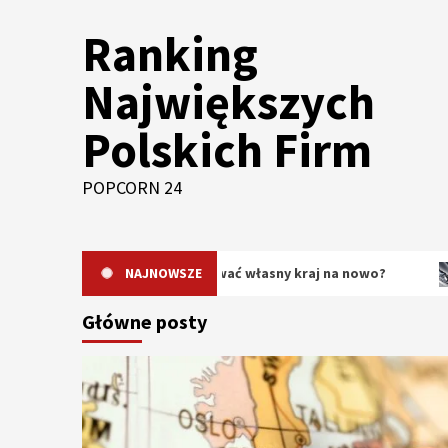
Skip
Ranking
to
content
Największych
Polskich Firm
POPCORN 24
dlaczego warto odkrywać własny kraj na nowo?
NAJNOWSZE
Oryginal
Główne posty