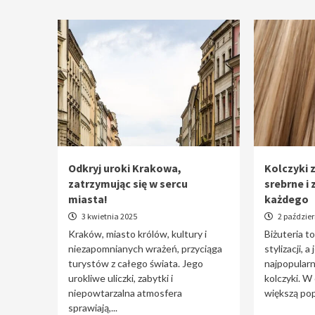
Odkryj uroki Krakowa,
Kolczyki z
zatrzymując się w sercu
srebrne i 
miasta!
każdego
3 kwietnia 2025
2 paździer
Kraków, miasto królów, kultury i
Biżuteria t
niezapomnianych wrażeń, przyciąga
stylizacji, a
turystów z całego świata. Jego
najpopularn
urokliwe uliczki, zabytki i
kolczyki. W
niepowtarzalna atmosfera
większą pop
sprawiają,...