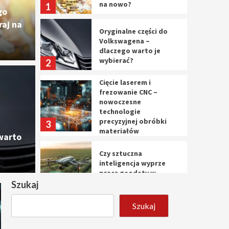
na nowo?
1
go
aj na
Oryginalne części do
Volkswagena –
dlaczego warto je
wybierać?
2
Cięcie laserem i
Cięc
frezowanie CNC –
nowoczesne
ęści do Volkswagena –
nowo
technologie
precyzyjnej obróbki
3
materiałów
o je wybierać?
prec
warto
Czy sztuczna
10 marca 
inteligencja wyprze
pracę geodety w
przyszłości?
Szukaj
4
Szukaj
Tworzenie aplikacji
internetowych – jak
powstają nowoczesne