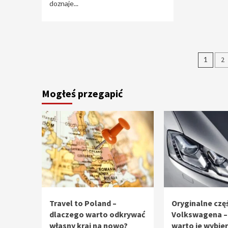
doznaje...
Stro
1
2
wpi
Mogłeś przegapić
Travel to Poland –
Oryginalne częś
dlaczego warto odkrywać
Volkswagena –
własny kraj na nowo?
warto je wybie