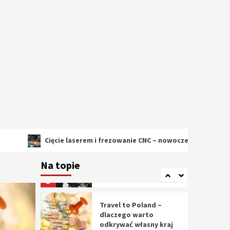
2
Cięcie laserem i
frezowanie CNC –
nowoczesne
technologie
precyzyjnej obróbki
3
materiałów
Czy sztuczna
inteligencja wyprze
pracę geodety w
przyszłości?
4
Cięcie laserem i frezowanie CNC – nowoczesne technologie precyz
Tworzenie aplikacji
internetowych – jak
Na topie
powstają nowoczesne
rozwiązania cyfrowe
5
Travel to Poland –
dlaczego warto
odkrywać własny kraj