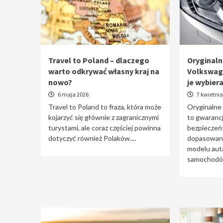
Travel to Poland – dlaczego
Oryginaln
warto odkrywać własny kraj na
Volkswag
nowo?
je wybier
6 maja 2026
7 kwietnia
Travel to Poland to fraza, która może
Oryginalne
kojarzyć się głównie z zagranicznymi
to gwarancj
turystami, ale coraz częściej powinna
bezpieczeń
dotyczyć również Polaków....
dopasowani
modelu auta
samochodów 