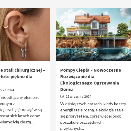
e stali chirurgicznej –
Pompy Ciepła – Nowoczesne
złote piękno dla
Rozwiązanie dla
Ekologicznego Ogrzewania
Domu
nika 2024
19 września 2024
o nieodłączny element
 jednym z
W dzisiejszych czasach, kiedy koszty
iejszych jej rodzajów są
energii stale rosną, a ekologia staje
 ostatnich latach coraz
się priorytetem, coraz więcej osób
ularnością cieszą...
poszukuje oszczędnych i
przyjaznych...