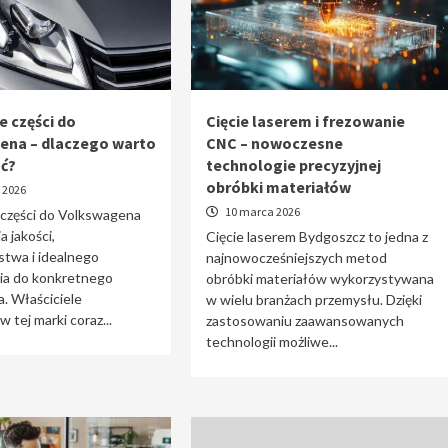
e części do
Cięcie laserem i frezowanie
ena – dlaczego warto
CNC – nowoczesne
ać?
technologie precyzyjnej
obróbki materiałów
 2026
10 marca 2026
 części do Volkswagena
a jakości,
Cięcie laserem Bydgoszcz to jedna z
stwa i idealnego
najnowocześniejszych metod
a do konkretnego
obróbki materiałów wykorzystywana
. Właściciele
w wielu branżach przemysłu. Dzięki
tej marki coraz...
zastosowaniu zaawansowanych
technologii możliwe...