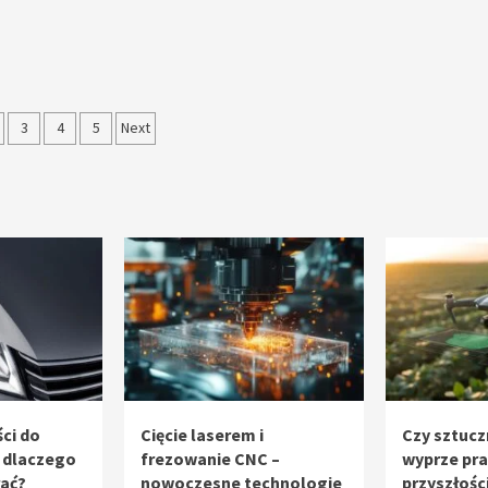
nicowanie
3
4
5
Next
sów
ci do
Cięcie laserem i
Czy sztucz
 dlaczego
frezowanie CNC –
wyprze pr
rać?
nowoczesne technologie
przyszłośc