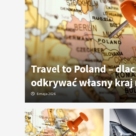
ych
Travel to Poland – dla
odkrywać własny kraj
6 maja 2026