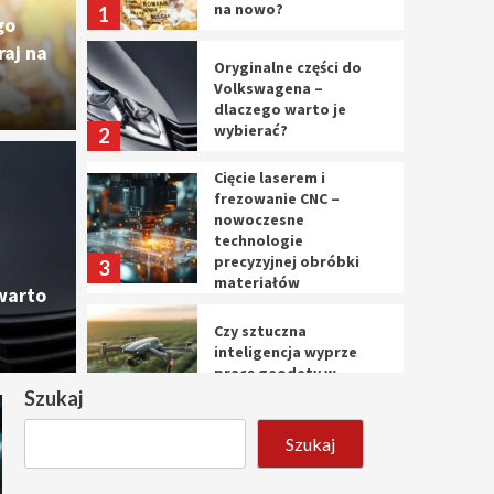
na nowo?
1
go
aj na
Oryginalne części do
Volkswagena –
dlaczego warto je
wybierać?
2
Cięcie laserem i
Cięc
frezowanie CNC –
nowoczesne
ęści do Volkswagena –
nowo
technologie
precyzyjnej obróbki
3
materiałów
o je wybierać?
prec
warto
Czy sztuczna
10 marca 
inteligencja wyprze
pracę geodety w
przyszłości?
Szukaj
4
Szukaj
Tworzenie aplikacji
internetowych – jak
powstają nowoczesne