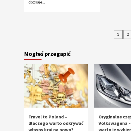
doznaje...
Stro
1
2
wpi
Mogłeś przegapić
Travel to Poland –
Oryginalne częś
dlaczego warto odkrywać
Volkswagena –
własny kraj na nowo?
warto je wybie