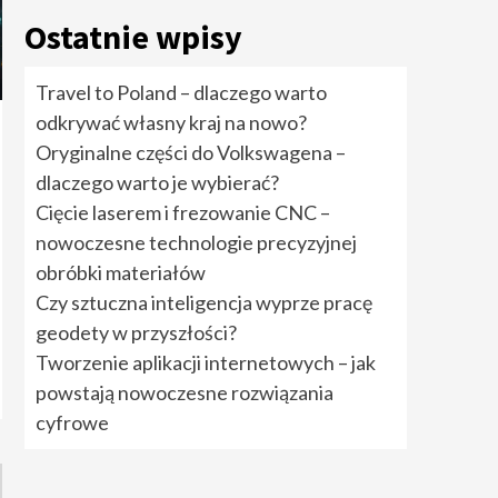
rozwiązania cyfrowe
5
Ostatnie wpisy
Travel to Poland –
Travel to Poland – dlaczego warto
dlaczego warto
odkrywać własny kraj na nowo?
odkrywać własny kraj
na nowo?
1
Oryginalne części do Volkswagena –
dlaczego warto je wybierać?
Oryginalne części do
Cięcie laserem i frezowanie CNC –
Volkswagena –
nowoczesne technologie precyzyjnej
dlaczego warto je
wybierać?
2
obróbki materiałów
Czy sztuczna inteligencja wyprze pracę
Cięcie laserem i
geodety w przyszłości?
frezowanie CNC –
nowoczesne
Tworzenie aplikacji internetowych – jak
technologie
powstają nowoczesne rozwiązania
precyzyjnej obróbki
3
materiałów
cyfrowe
Czy sztuczna
inteligencja wyprze