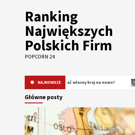
Skip
Ranking
to
content
Największych
Polskich Firm
POPCORN 24
dlaczego warto odkrywać własny kraj na nowo?
NAJNOWSZE
Oryginal
Główne posty