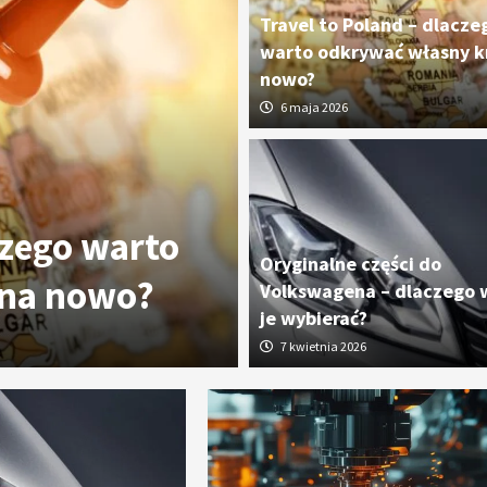
Travel to Poland – dlacze
warto odkrywać własny kr
nowo?
6 maja 2026
czego warto
Oryginalne cz
Oryginalne części do
 na nowo?
dlaczego wart
Volkswagena – dlaczego 
je wybierać?
7 kwietnia 2026
7 kwietnia 2026