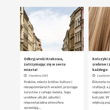
Odkryj uroki Krakowa,
Kolczyki z
zatrzymując się w sercu
srebrne i 
miasta!
każdego
3 kwietnia 2025
2 paździer
Kraków, miasto królów, kultury i
Biżuteria t
niezapomnianych wrażeń, przyciąga
stylizacji, a
turystów z całego świata. Jego
najpopularn
urokliwe uliczki, zabytki i
kolczyki. W
niepowtarzalna atmosfera
większą pop
sprawiają,...