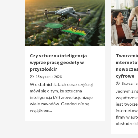
Czy sztuczna inteligencja
Tworzenie
wyprze pracę geodety w
interneto
przyszłości?
nowoczes
cyfrowe
15 stycznia 2026
8 stycznia
W ostatnich latach coraz częściej
mówi się o tym, że sztuczna
Jednym z n
inteligencja (AI) zrewolucjonizuje
współczesne
wiele zawodów. Geodeci nie są
jest tworzen
wyjątkiem...
internetowy
firmy w aut
obsłudze kli