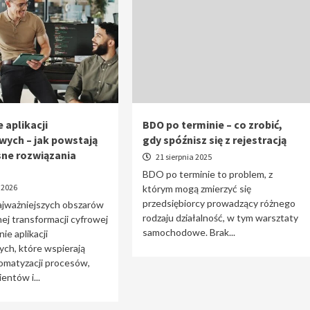
 aplikacji
BDO po terminie – co zrobić,
wych – jak powstają
gdy spóźnisz się z rejestracją
ne rozwiązania
21 sierpnia 2025
BDO po terminie to problem, z
 2026
którym mogą zmierzyć się
przedsiębiorcy prowadzący różnego
ajważniejszych obszarów
rodzaju działalność, w tym warsztaty
j transformacji cyfrowej
samochodowe. Brak...
ie aplikacji
ch, które wspierają
omatyzacji procesów,
entów i...