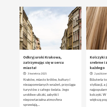
Odkryj uroki Krakowa,
Kolczyki z
zatrzymując się w sercu
srebrne i 
miasta!
każdego
3 kwietnia 2025
2 paździer
Kraków, miasto królów, kultury i
Biżuteria t
niezapomnianych wrażeń, przyciąga
stylizacji, a
turystów z całego świata. Jego
najpopularn
urokliwe uliczki, zabytki i
kolczyki. W
niepowtarzalna atmosfera
większą pop
sprawiają,...