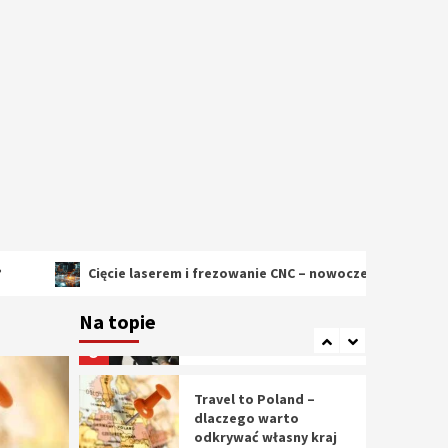
2
Cięcie laserem i
frezowanie CNC –
nowoczesne
technologie
precyzyjnej obróbki
3
materiałów
Czy sztuczna
inteligencja wyprze
pracę geodety w
przyszłości?
4
Cięcie laserem i frezowanie CNC – nowoczesne technologie precy
Tworzenie aplikacji
internetowych – jak
Na topie
powstają nowoczesne
rozwiązania cyfrowe
5
Travel to Poland –
dlaczego warto
odkrywać własny kraj