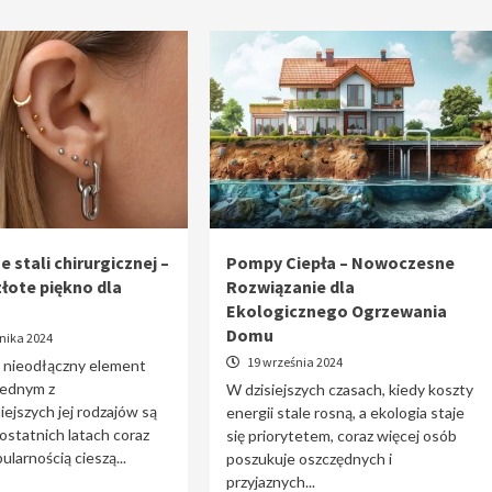
e stali chirurgicznej –
Pompy Ciepła – Nowoczesne
złote piękno dla
Rozwiązanie dla
Ekologicznego Ogrzewania
Domu
nika 2024
19 września 2024
o nieodłączny element
 jednym z
W dzisiejszych czasach, kiedy koszty
iejszych jej rodzajów są
energii stale rosną, a ekologia staje
 ostatnich latach coraz
się priorytetem, coraz więcej osób
ularnością cieszą...
poszukuje oszczędnych i
przyjaznych...