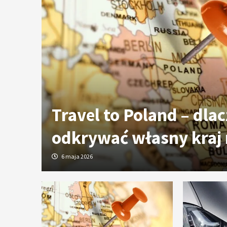
ych
Travel to Poland – dla
odkrywać własny kraj
6 maja 2026