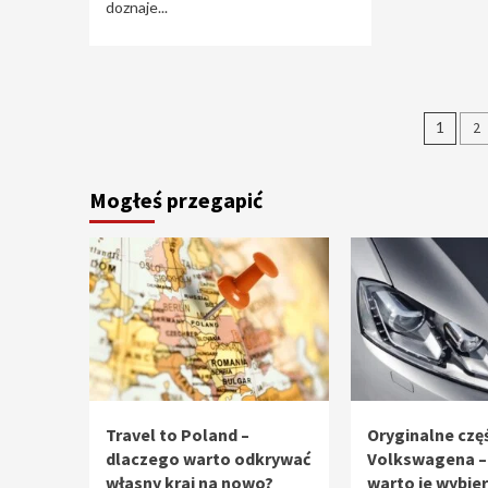
doznaje...
Stro
1
2
wpi
Mogłeś przegapić
Travel to Poland –
Oryginalne częś
dlaczego warto odkrywać
Volkswagena –
własny kraj na nowo?
warto je wybie