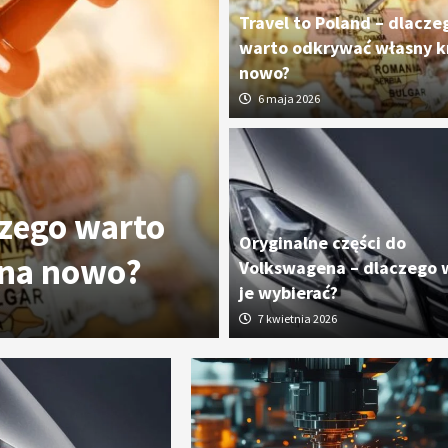
Travel to Poland – dlacze
warto odkrywać własny kr
nowo?
6 maja 2026
czego warto
Oryginalne cz
Oryginalne części do
 na nowo?
dlaczego wart
Volkswagena – dlaczego 
je wybierać?
7 kwietnia 2026
7 kwietnia 2026