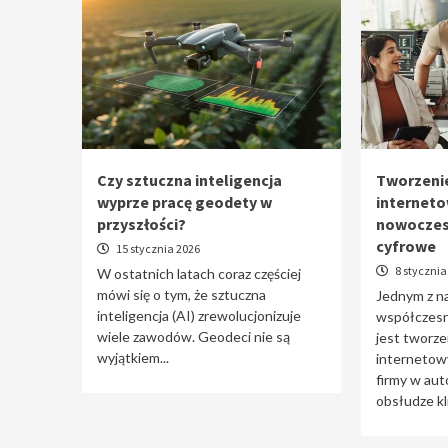
Czy sztuczna inteligencja
Tworzenie
wyprze pracę geodety w
interneto
przyszłości?
nowoczes
cyfrowe
15 stycznia 2026
8 stycznia
W ostatnich latach coraz częściej
mówi się o tym, że sztuczna
Jednym z n
inteligencja (AI) zrewolucjonizuje
współczesne
wiele zawodów. Geodeci nie są
jest tworzen
wyjątkiem...
internetowy
firmy w aut
obsłudze kli