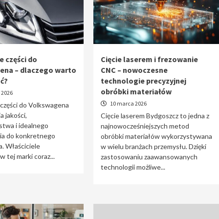
e części do
Cięcie laserem i frezowanie
ena – dlaczego warto
CNC – nowoczesne
ać?
technologie precyzyjnej
obróbki materiałów
 2026
10 marca 2026
 części do Volkswagena
a jakości,
Cięcie laserem Bydgoszcz to jedna z
stwa i idealnego
najnowocześniejszych metod
a do konkretnego
obróbki materiałów wykorzystywana
. Właściciele
w wielu branżach przemysłu. Dzięki
tej marki coraz...
zastosowaniu zaawansowanych
technologii możliwe...