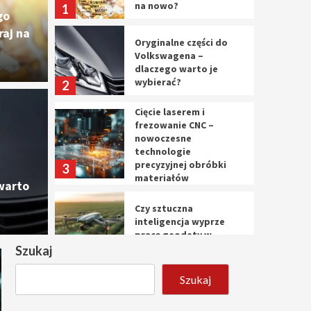
na nowo?
1
go
aj na
Oryginalne części do
Volkswagena –
dlaczego warto je
wybierać?
2
Cięcie laserem i
Cięc
frezowanie CNC –
nowoczesne
ęści do Volkswagena –
nowo
technologie
precyzyjnej obróbki
3
materiałów
o je wybierać?
prec
warto
Czy sztuczna
10 marca 
inteligencja wyprze
pracę geodety w
przyszłości?
Szukaj
4
Szukaj
Tworzenie aplikacji
internetowych – jak
powstają nowoczesne