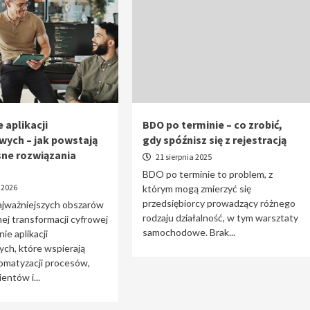
 aplikacji
BDO po terminie – co zrobić,
wych – jak powstają
gdy spóźnisz się z rejestracją
ne rozwiązania
21 sierpnia 2025
BDO po terminie to problem, z
 2026
którym mogą zmierzyć się
przedsiębiorcy prowadzący różnego
ajważniejszych obszarów
rodzaju działalność, w tym warsztaty
j transformacji cyfrowej
samochodowe. Brak...
ie aplikacji
ch, które wspierają
omatyzacji procesów,
entów i...