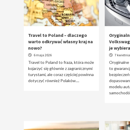
Travel to Poland – dlaczego
Oryginaln
warto odkrywać własny kraj na
Volkswag
nowo?
je wybier
6 maja 2026
7 kwietnia
Travel to Poland to fraza, która może
Oryginalne
kojarzyć się głównie z zagranicznymi
to gwarancj
turystami, ale coraz częściej powinna
bezpieczeń
dotyczyć również Polaków....
dopasowani
modelu auta
samochodów 