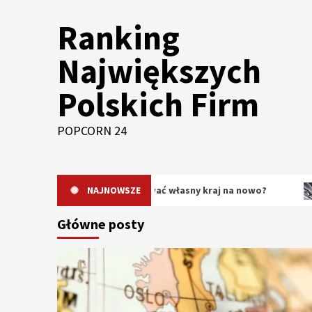
Skip
Ranking
to
content
Największych
Polskich Firm
POPCORN 24
dlaczego warto odkrywać własny kraj na nowo?
NAJNOWSZE
Oryginal
Główne posty