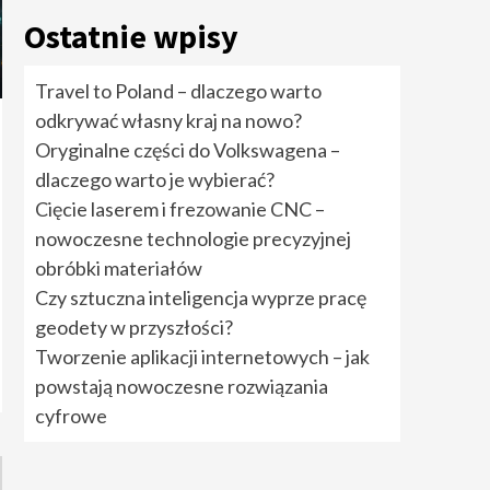
rozwiązania cyfrowe
5
Ostatnie wpisy
Travel to Poland –
Travel to Poland – dlaczego warto
dlaczego warto
odkrywać własny kraj na nowo?
odkrywać własny kraj
na nowo?
1
Oryginalne części do Volkswagena –
dlaczego warto je wybierać?
Oryginalne części do
Cięcie laserem i frezowanie CNC –
Volkswagena –
nowoczesne technologie precyzyjnej
dlaczego warto je
wybierać?
2
obróbki materiałów
Czy sztuczna inteligencja wyprze pracę
Cięcie laserem i
geodety w przyszłości?
frezowanie CNC –
nowoczesne
Tworzenie aplikacji internetowych – jak
technologie
powstają nowoczesne rozwiązania
precyzyjnej obróbki
3
materiałów
cyfrowe
Czy sztuczna
inteligencja wyprze