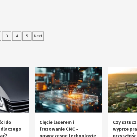
nicowanie
3
4
5
Next
sów
ci do
Cięcie laserem i
Czy sztucz
 dlaczego
frezowanie CNC –
wyprze pr
rać?
nowoczesne technologie
przyszłośc