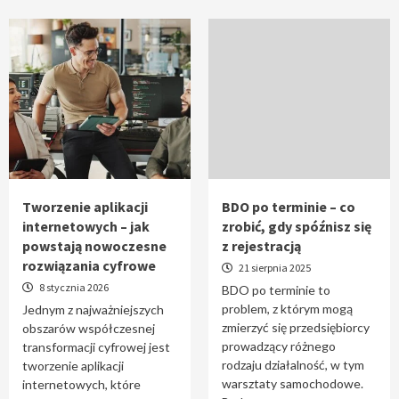
Tworzenie aplikacji
BDO po terminie – co
internetowych – jak
zrobić, gdy spóźnisz się
powstają nowoczesne
z rejestracją
rozwiązania cyfrowe
21 sierpnia 2025
8 stycznia 2026
BDO po terminie to
problem, z którym mogą
Jednym z najważniejszych
zmierzyć się przedsiębiorcy
obszarów współczesnej
prowadzący różnego
transformacji cyfrowej jest
rodzaju działalność, w tym
tworzenie aplikacji
warsztaty samochodowe.
internetowych, które