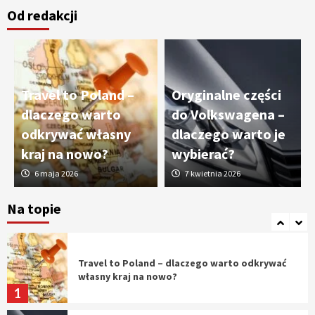
Od redakcji
Cięcie laserem i frezowanie CNC –
nowoczesne technologie precyzyjnej
obróbki materiałów
3
Travel to Poland –
Oryginalne części
Czy sztuczna inteligencja wyprze pracę
dlaczego warto
do Volkswagena –
geodety w przyszłości?
odkrywać własny
dlaczego warto je
4
kraj na nowo?
wybierać?
6 maja 2026
7 kwietnia 2026
Tworzenie aplikacji internetowych – jak
powstają nowoczesne rozwiązania cyfrowe
Na topie
5
Travel to Poland – dlaczego warto odkrywać
własny kraj na nowo?
1