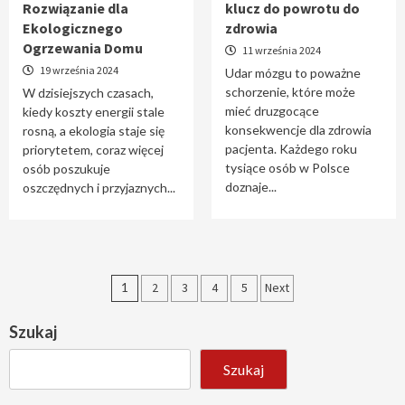
Rozwiązanie dla
klucz do powrotu do
Ekologicznego
zdrowia
Ogrzewania Domu
11 września 2024
19 września 2024
Udar mózgu to poważne
schorzenie, które może
W dzisiejszych czasach,
mieć druzgocące
kiedy koszty energii stale
konsekwencje dla zdrowia
rosną, a ekologia staje się
pacjenta. Każdego roku
priorytetem, coraz więcej
tysiące osób w Polsce
osób poszukuje
doznaje...
oszczędnych i przyjaznych...
Stronicowanie
1
2
3
4
5
Next
wpisów
Szukaj
Szukaj