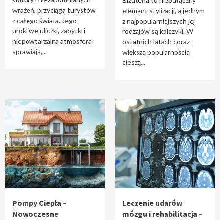
Biżuteria to nieodłączny
wrażeń, przyciąga turystów
element stylizacji, a jednym
z całego świata. Jego
z najpopularniejszych jej
urokliwe uliczki, zabytki i
rodzajów są kolczyki. W
niepowtarzalna atmosfera
ostatnich latach coraz
sprawiają,...
większą popularnością
cieszą...
Pompy Ciepła –
Leczenie udarów
Nowoczesne
mózgu i rehabilitacja –