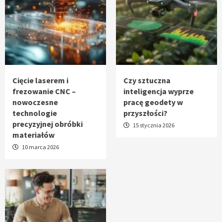
Cięcie laserem i
Czy sztuczna
frezowanie CNC –
inteligencja wyprze
nowoczesne
pracę geodety w
technologie
przyszłości?
precyzyjnej obróbki
15 stycznia 2026
materiałów
10 marca 2026