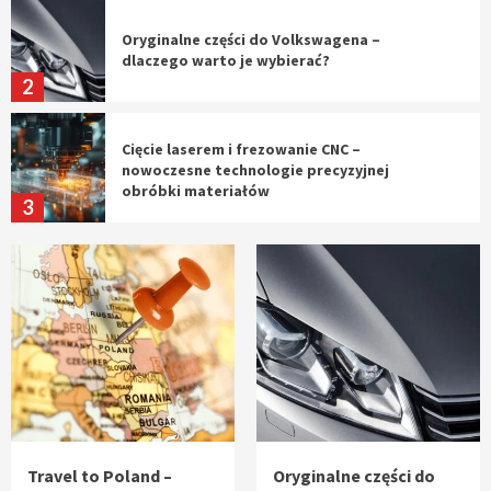
Oryginalne części do Volkswagena –
dlaczego warto je wybierać?
2
Cięcie laserem i frezowanie CNC –
nowoczesne technologie precyzyjnej
obróbki materiałów
3
Czy sztuczna inteligencja wyprze pracę
geodety w przyszłości?
4
Tworzenie aplikacji internetowych – jak
powstają nowoczesne rozwiązania cyfrowe
5
Travel to Poland –
Oryginalne części do