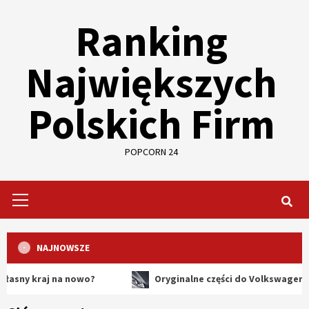
Skip
Ranking
to
content
Największych
Polskich Firm
POPCORN 24
Primary
Menu
NAJNOWSZE
raj na nowo?
Oryginalne części do Volkswagena – dlacze