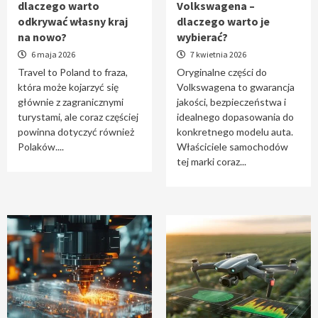
dlaczego warto
Volkswagena –
Travel to Poland – dlaczego warto odkrywać
odkrywać własny kraj
dlaczego warto je
własny kraj na nowo?
na nowo?
wybierać?
1
6 maja 2026
7 kwietnia 2026
Travel to Poland to fraza,
Oryginalne części do
która może kojarzyć się
Volkswagena to gwarancja
Oryginalne części do Volkswagena –
głównie z zagranicznymi
jakości, bezpieczeństwa i
dlaczego warto je wybierać?
turystami, ale coraz częściej
idealnego dopasowania do
2
powinna dotyczyć również
konkretnego modelu auta.
Polaków....
Właściciele samochodów
tej marki coraz...
Cięcie laserem i frezowanie CNC –
nowoczesne technologie precyzyjnej
obróbki materiałów
3
Czy sztuczna inteligencja wyprze pracę
geodety w przyszłości?
4