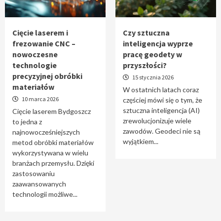
Tworzenie aplikacji internetowych – jak
powstają nowoczesne rozwiązania cyfrowe
5
Cięcie laserem i
Czy sztuczna
frezowanie CNC –
inteligencja wyprze
nowoczesne
pracę geodety w
technologie
przyszłości?
precyzyjnej obróbki
15 stycznia 2026
materiałów
W ostatnich latach coraz
10 marca 2026
częściej mówi się o tym, że
sztuczna inteligencja (AI)
Cięcie laserem Bydgoszcz
zrewolucjonizuje wiele
to jedna z
zawodów. Geodeci nie są
najnowocześniejszych
wyjątkiem...
metod obróbki materiałów
wykorzystywana w wielu
branżach przemysłu. Dzięki
zastosowaniu
zaawansowanych
technologii możliwe...