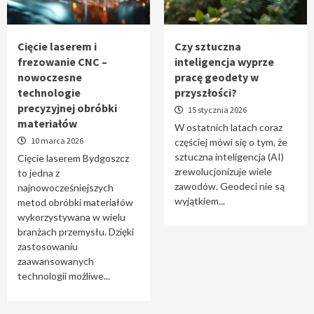
Tworzenie aplikacji internetowych – jak
powstają nowoczesne rozwiązania cyfrowe
5
Cięcie laserem i
Czy sztuczna
frezowanie CNC –
inteligencja wyprze
nowoczesne
pracę geodety w
technologie
przyszłości?
precyzyjnej obróbki
15 stycznia 2026
materiałów
W ostatnich latach coraz
10 marca 2026
częściej mówi się o tym, że
sztuczna inteligencja (AI)
Cięcie laserem Bydgoszcz
zrewolucjonizuje wiele
to jedna z
zawodów. Geodeci nie są
najnowocześniejszych
wyjątkiem...
metod obróbki materiałów
wykorzystywana w wielu
branżach przemysłu. Dzięki
zastosowaniu
zaawansowanych
technologii możliwe...