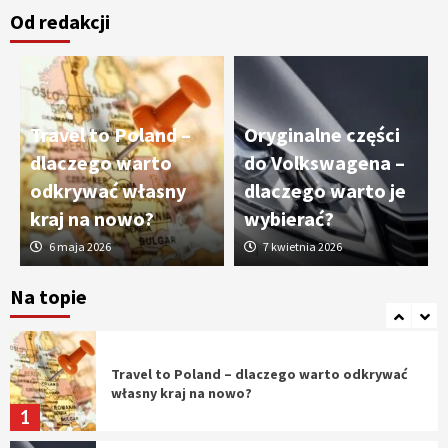
Od redakcji
Cięcie laserem i frezowanie CNC –
nowoczesne technologie precyzyjnej
obróbki materiałów
3
Travel to Poland –
Oryginalne części
Czy sztuczna inteligencja wyprze pracę
dlaczego warto
do Volkswagena –
geodety w przyszłości?
odkrywać własny
dlaczego warto je
4
kraj na nowo?
wybierać?
6 maja 2026
7 kwietnia 2026
Tworzenie aplikacji internetowych – jak
powstają nowoczesne rozwiązania cyfrowe
Na topie
5
Travel to Poland – dlaczego warto odkrywać
własny kraj na nowo?
1