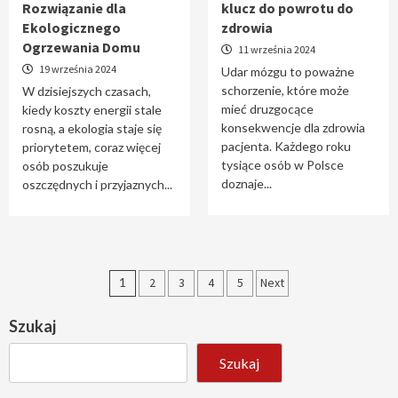
Rozwiązanie dla
klucz do powrotu do
Ekologicznego
zdrowia
Ogrzewania Domu
11 września 2024
19 września 2024
Udar mózgu to poważne
schorzenie, które może
W dzisiejszych czasach,
mieć druzgocące
kiedy koszty energii stale
konsekwencje dla zdrowia
rosną, a ekologia staje się
pacjenta. Każdego roku
priorytetem, coraz więcej
tysiące osób w Polsce
osób poszukuje
doznaje...
oszczędnych i przyjaznych...
Stronicowanie
1
2
3
4
5
Next
wpisów
Szukaj
Szukaj