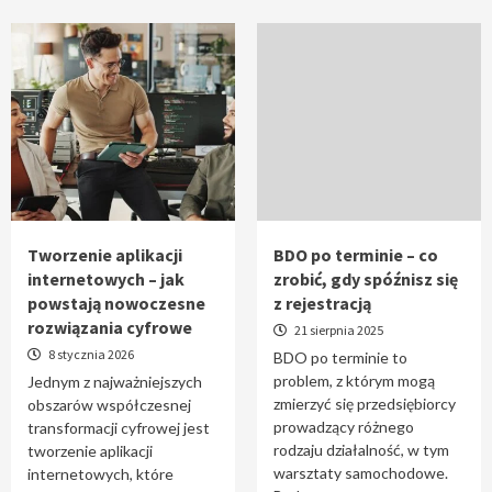
Tworzenie aplikacji
BDO po terminie – co
internetowych – jak
zrobić, gdy spóźnisz się
powstają nowoczesne
z rejestracją
rozwiązania cyfrowe
21 sierpnia 2025
8 stycznia 2026
BDO po terminie to
problem, z którym mogą
Jednym z najważniejszych
zmierzyć się przedsiębiorcy
obszarów współczesnej
prowadzący różnego
transformacji cyfrowej jest
rodzaju działalność, w tym
tworzenie aplikacji
warsztaty samochodowe.
internetowych, które