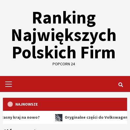
Skip
Ranking
to
content
Największych
Polskich Firm
POPCORN 24
Primary
Menu
NAJNOWSZE
raj na nowo?
Oryginalne części do Volkswagena – dlacze