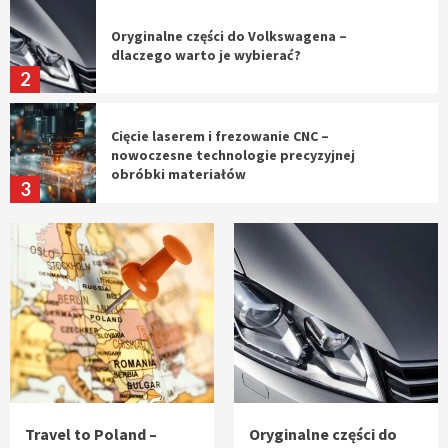
Oryginalne części do Volkswagena –
dlaczego warto je wybierać?
2
Cięcie laserem i frezowanie CNC –
nowoczesne technologie precyzyjnej
obróbki materiałów
3
Czy sztuczna inteligencja wyprze pracę
geodety w przyszłości?
4
Tworzenie aplikacji internetowych – jak
powstają nowoczesne rozwiązania cyfrowe
5
Travel to Poland –
Oryginalne części do