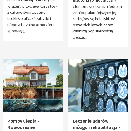
Biżuteria to nieodłączny
wrażeń, przyciąga turystów
element stylizacji, a jednym
z całego świata. Jego
z najpopularniejszych jej
urokliwe uliczki, zabytki i
rodzajów są kolczyki. W
niepowtarzalna atmosfera
ostatnich latach coraz
sprawiają,...
większą popularnością
cieszą...
Pompy Ciepła –
Leczenie udarów
Nowoczesne
mózgu i rehabilitacja –