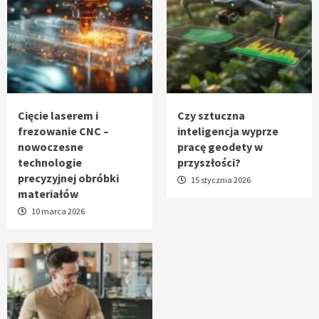
Cięcie laserem i
Czy sztuczna
frezowanie CNC –
inteligencja wyprze
nowoczesne
pracę geodety w
technologie
przyszłości?
precyzyjnej obróbki
15 stycznia 2026
materiałów
10 marca 2026