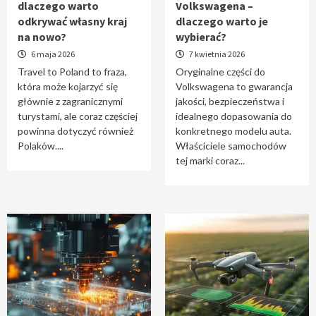
dlaczego warto
Volkswagena –
Travel to Poland – dlaczego warto odkrywać
odkrywać własny kraj
dlaczego warto je
własny kraj na nowo?
na nowo?
wybierać?
1
6 maja 2026
7 kwietnia 2026
Travel to Poland to fraza,
Oryginalne części do
która może kojarzyć się
Volkswagena to gwarancja
Oryginalne części do Volkswagena –
głównie z zagranicznymi
jakości, bezpieczeństwa i
dlaczego warto je wybierać?
turystami, ale coraz częściej
idealnego dopasowania do
2
powinna dotyczyć również
konkretnego modelu auta.
Polaków....
Właściciele samochodów
tej marki coraz...
Cięcie laserem i frezowanie CNC –
nowoczesne technologie precyzyjnej
obróbki materiałów
3
Czy sztuczna inteligencja wyprze pracę
geodety w przyszłości?
4