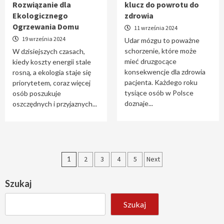
Rozwiązanie dla
klucz do powrotu do
Ekologicznego
zdrowia
Ogrzewania Domu
11 września 2024
19 września 2024
Udar mózgu to poważne
schorzenie, które może
W dzisiejszych czasach,
mieć druzgocące
kiedy koszty energii stale
konsekwencje dla zdrowia
rosną, a ekologia staje się
pacjenta. Każdego roku
priorytetem, coraz więcej
tysiące osób w Polsce
osób poszukuje
doznaje...
oszczędnych i przyjaznych...
Stronicowanie
1
2
3
4
5
Next
wpisów
Szukaj
Szukaj