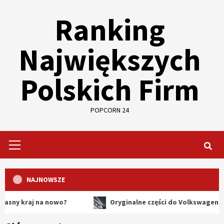
Skip
Ranking
to
content
Największych
Polskich Firm
POPCORN 24
Primary
Menu
NAJNOWSZE
aj na nowo?
Oryginalne części do Volkswagena – dlacze