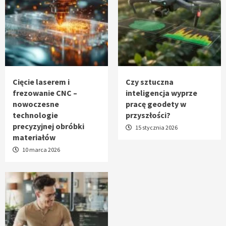
Cięcie laserem i
Czy sztuczna
frezowanie CNC –
inteligencja wyprze
nowoczesne
pracę geodety w
technologie
przyszłości?
precyzyjnej obróbki
15 stycznia 2026
materiałów
10 marca 2026