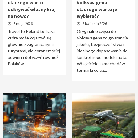
dlaczego warto
Volkswagena –
Travel to Poland – dlaczego warto odkrywać
odkrywać własny kraj
dlaczego warto je
własny kraj na nowo?
na nowo?
wybierać?
1
6 maja 2026
7 kwietnia 2026
Travel to Poland to fraza,
Oryginalne części do
która może kojarzyć się
Volkswagena to gwarancja
Oryginalne części do Volkswagena –
głównie z zagranicznymi
jakości, bezpieczeństwa i
dlaczego warto je wybierać?
turystami, ale coraz częściej
idealnego dopasowania do
2
powinna dotyczyć również
konkretnego modelu auta.
Polaków....
Właściciele samochodów
tej marki coraz...
Cięcie laserem i frezowanie CNC –
nowoczesne technologie precyzyjnej
obróbki materiałów
3
Czy sztuczna inteligencja wyprze pracę
geodety w przyszłości?
4