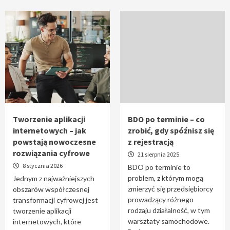
Tworzenie aplikacji
BDO po terminie – co
internetowych – jak
zrobić, gdy spóźnisz się
powstają nowoczesne
z rejestracją
rozwiązania cyfrowe
21 sierpnia 2025
8 stycznia 2026
BDO po terminie to
problem, z którym mogą
Jednym z najważniejszych
zmierzyć się przedsiębiorcy
obszarów współczesnej
prowadzący różnego
transformacji cyfrowej jest
rodzaju działalność, w tym
tworzenie aplikacji
warsztaty samochodowe.
internetowych, które