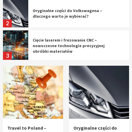
Oryginalne części do Volkswagena –
dlaczego warto je wybierać?
2
Cięcie laserem i frezowanie CNC –
nowoczesne technologie precyzyjnej
obróbki materiałów
3
Czy sztuczna inteligencja wyprze pracę
geodety w przyszłości?
4
Tworzenie aplikacji internetowych – jak
powstają nowoczesne rozwiązania cyfrowe
5
Travel to Poland –
Oryginalne części do