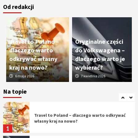
Od redakcji
Cięcie laserem i frezowanie CNC –
nowoczesne technologie precyzyjnej
obróbki materiałów
3
Travel to Poland –
Oryginalne części
Czy sztuczna inteligencja wyprze pracę
dlaczego warto
do Volkswagena –
geodety w przyszłości?
odkrywać własny
dlaczego warto je
4
kraj na nowo?
wybierać?
6 maja 2026
7 kwietnia 2026
Tworzenie aplikacji internetowych – jak
powstają nowoczesne rozwiązania cyfrowe
Na topie
5
Travel to Poland – dlaczego warto odkrywać
własny kraj na nowo?
1