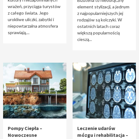
Biżuteria to nieodłączny
wrażeń, przyciąga turystów
element stylizacji, a jednym
z całego świata. Jego
z najpopularniejszych jej
urokliwe uliczki, zabytki i
rodzajów są kolczyki. W
niepowtarzalna atmosfera
ostatnich latach coraz
sprawiają,...
większą popularnością
cieszą...
Pompy Ciepła –
Leczenie udarów
Nowoczesne
mózgu i rehabilitacja –