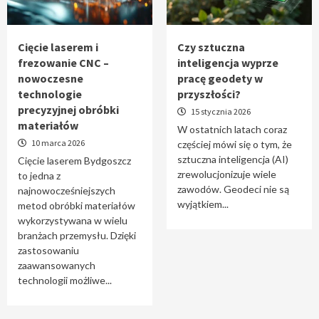
Tworzenie aplikacji internetowych – jak
powstają nowoczesne rozwiązania cyfrowe
5
Cięcie laserem i
Czy sztuczna
frezowanie CNC –
inteligencja wyprze
nowoczesne
pracę geodety w
technologie
przyszłości?
precyzyjnej obróbki
15 stycznia 2026
materiałów
W ostatnich latach coraz
10 marca 2026
częściej mówi się o tym, że
sztuczna inteligencja (AI)
Cięcie laserem Bydgoszcz
zrewolucjonizuje wiele
to jedna z
zawodów. Geodeci nie są
najnowocześniejszych
wyjątkiem...
metod obróbki materiałów
wykorzystywana w wielu
branżach przemysłu. Dzięki
zastosowaniu
zaawansowanych
technologii możliwe...