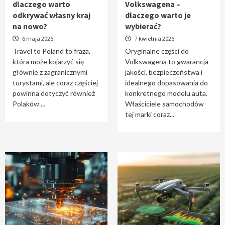
dlaczego warto
Volkswagena –
Travel to Poland – dlaczego warto odkrywać
odkrywać własny kraj
dlaczego warto je
własny kraj na nowo?
na nowo?
wybierać?
1
6 maja 2026
7 kwietnia 2026
Travel to Poland to fraza,
Oryginalne części do
która może kojarzyć się
Volkswagena to gwarancja
Oryginalne części do Volkswagena –
głównie z zagranicznymi
jakości, bezpieczeństwa i
dlaczego warto je wybierać?
turystami, ale coraz częściej
idealnego dopasowania do
2
powinna dotyczyć również
konkretnego modelu auta.
Polaków....
Właściciele samochodów
tej marki coraz...
Cięcie laserem i frezowanie CNC –
nowoczesne technologie precyzyjnej
obróbki materiałów
3
Czy sztuczna inteligencja wyprze pracę
geodety w przyszłości?
4