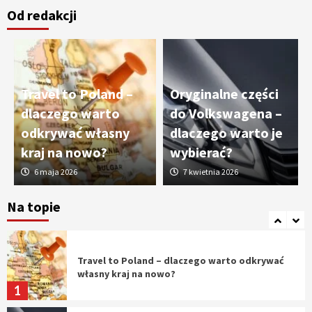
Od redakcji
Cięcie laserem i frezowanie CNC –
nowoczesne technologie precyzyjnej
obróbki materiałów
3
Travel to Poland –
Oryginalne części
Czy sztuczna inteligencja wyprze pracę
dlaczego warto
do Volkswagena –
geodety w przyszłości?
odkrywać własny
dlaczego warto je
4
kraj na nowo?
wybierać?
6 maja 2026
7 kwietnia 2026
Tworzenie aplikacji internetowych – jak
powstają nowoczesne rozwiązania cyfrowe
Na topie
5
Travel to Poland – dlaczego warto odkrywać
własny kraj na nowo?
1