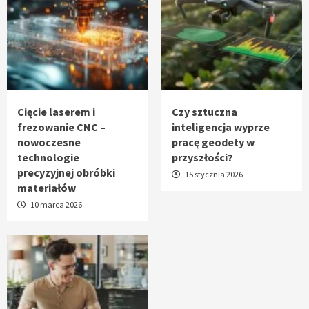
Cięcie laserem i
Czy sztuczna
frezowanie CNC –
inteligencja wyprze
nowoczesne
pracę geodety w
technologie
przyszłości?
precyzyjnej obróbki
15 stycznia 2026
materiałów
10 marca 2026