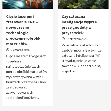
Tworzenie aplikacji internetowych – jak
powstają nowoczesne rozwiązania cyfrowe
5
Cięcie laserem i
Czy sztuczna
frezowanie CNC –
inteligencja wyprze
nowoczesne
pracę geodety w
technologie
przyszłości?
precyzyjnej obróbki
15 stycznia 2026
materiałów
W ostatnich latach coraz
10 marca 2026
częściej mówi się o tym, że
sztuczna inteligencja (AI)
Cięcie laserem Bydgoszcz
zrewolucjonizuje wiele
to jedna z
zawodów. Geodeci nie są
najnowocześniejszych
wyjątkiem...
metod obróbki materiałów
wykorzystywana w wielu
branżach przemysłu. Dzięki
zastosowaniu
zaawansowanych
technologii możliwe...