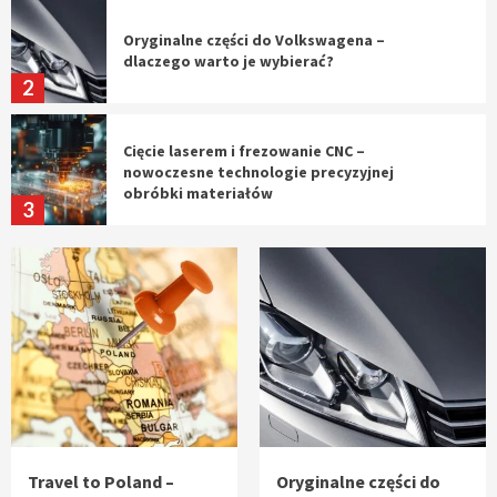
Oryginalne części do Volkswagena –
dlaczego warto je wybierać?
2
Cięcie laserem i frezowanie CNC –
nowoczesne technologie precyzyjnej
obróbki materiałów
3
Czy sztuczna inteligencja wyprze pracę
geodety w przyszłości?
4
Tworzenie aplikacji internetowych – jak
powstają nowoczesne rozwiązania cyfrowe
5
Travel to Poland –
Oryginalne części do