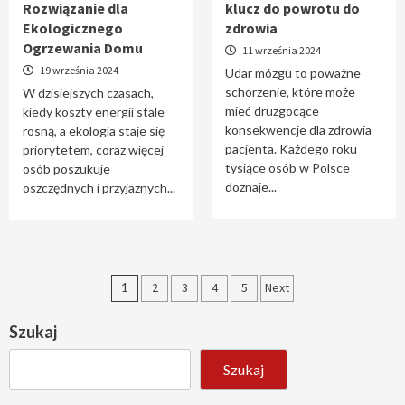
Rozwiązanie dla
klucz do powrotu do
Ekologicznego
zdrowia
Ogrzewania Domu
11 września 2024
19 września 2024
Udar mózgu to poważne
schorzenie, które może
W dzisiejszych czasach,
mieć druzgocące
kiedy koszty energii stale
konsekwencje dla zdrowia
rosną, a ekologia staje się
pacjenta. Każdego roku
priorytetem, coraz więcej
tysiące osób w Polsce
osób poszukuje
doznaje...
oszczędnych i przyjaznych...
Stronicowanie
1
2
3
4
5
Next
wpisów
Szukaj
Szukaj