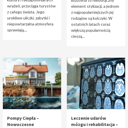
Biżuteria to nieodłączny
wrażeń, przyciąga turystów
element stylizacji, a jednym
z całego świata. Jego
z najpopularniejszych jej
urokliwe uliczki, zabytki i
rodzajów są kolczyki. W
niepowtarzalna atmosfera
ostatnich latach coraz
sprawiają,...
większą popularnością
cieszą...
Pompy Ciepła –
Leczenie udarów
Nowoczesne
mózgu i rehabilitacja –