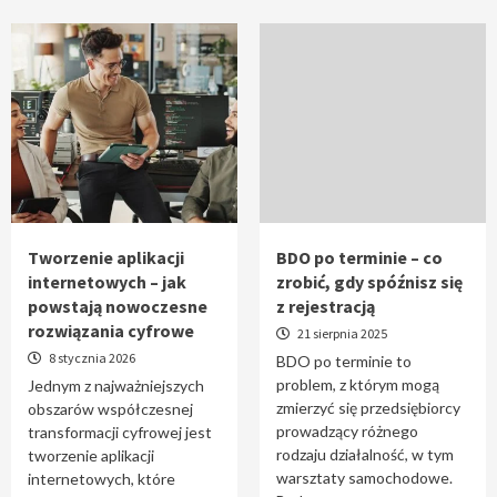
Tworzenie aplikacji
BDO po terminie – co
internetowych – jak
zrobić, gdy spóźnisz się
powstają nowoczesne
z rejestracją
rozwiązania cyfrowe
21 sierpnia 2025
8 stycznia 2026
BDO po terminie to
problem, z którym mogą
Jednym z najważniejszych
zmierzyć się przedsiębiorcy
obszarów współczesnej
prowadzący różnego
transformacji cyfrowej jest
rodzaju działalność, w tym
tworzenie aplikacji
warsztaty samochodowe.
internetowych, które