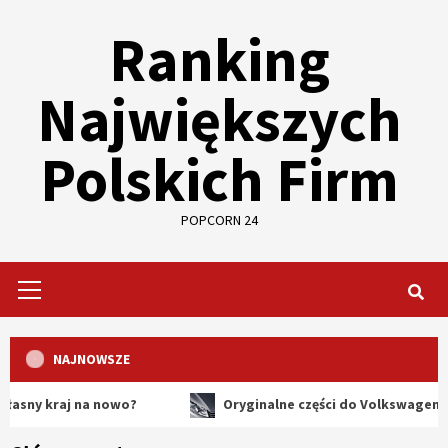
Skip
Ranking
to
content
Największych
Polskich Firm
POPCORN 24
Primary
Menu
NAJNOWSZE
aj na nowo?
Oryginalne części do Volkswagena – dlacze