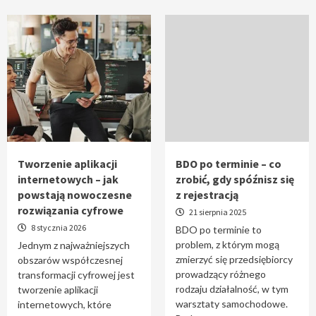
Tworzenie aplikacji
BDO po terminie – co
internetowych – jak
zrobić, gdy spóźnisz się
powstają nowoczesne
z rejestracją
rozwiązania cyfrowe
21 sierpnia 2025
8 stycznia 2026
BDO po terminie to
problem, z którym mogą
Jednym z najważniejszych
zmierzyć się przedsiębiorcy
obszarów współczesnej
prowadzący różnego
transformacji cyfrowej jest
rodzaju działalność, w tym
tworzenie aplikacji
warsztaty samochodowe.
internetowych, które