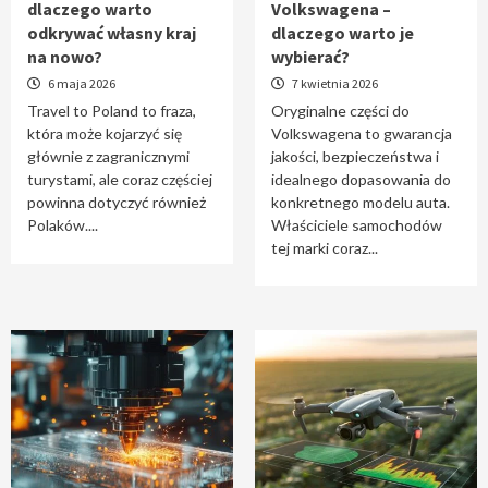
dlaczego warto
Volkswagena –
Travel to Poland – dlaczego warto odkrywać
odkrywać własny kraj
dlaczego warto je
własny kraj na nowo?
na nowo?
wybierać?
1
6 maja 2026
7 kwietnia 2026
Travel to Poland to fraza,
Oryginalne części do
która może kojarzyć się
Volkswagena to gwarancja
Oryginalne części do Volkswagena –
głównie z zagranicznymi
jakości, bezpieczeństwa i
dlaczego warto je wybierać?
turystami, ale coraz częściej
idealnego dopasowania do
2
powinna dotyczyć również
konkretnego modelu auta.
Polaków....
Właściciele samochodów
tej marki coraz...
Cięcie laserem i frezowanie CNC –
nowoczesne technologie precyzyjnej
obróbki materiałów
3
Czy sztuczna inteligencja wyprze pracę
geodety w przyszłości?
4