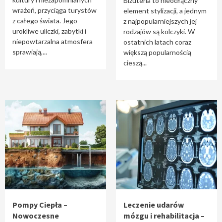
Biżuteria to nieodłączny
wrażeń, przyciąga turystów
element stylizacji, a jednym
z całego świata. Jego
z najpopularniejszych jej
urokliwe uliczki, zabytki i
rodzajów są kolczyki. W
niepowtarzalna atmosfera
ostatnich latach coraz
sprawiają,...
większą popularnością
cieszą...
Pompy Ciepła –
Leczenie udarów
Nowoczesne
mózgu i rehabilitacja –