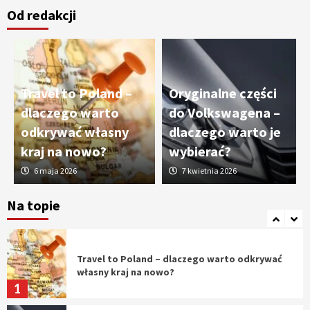
Od redakcji
Cięcie laserem i frezowanie CNC –
nowoczesne technologie precyzyjnej
obróbki materiałów
3
Travel to Poland –
Oryginalne części
Czy sztuczna inteligencja wyprze pracę
dlaczego warto
do Volkswagena –
geodety w przyszłości?
odkrywać własny
dlaczego warto je
4
kraj na nowo?
wybierać?
6 maja 2026
7 kwietnia 2026
Tworzenie aplikacji internetowych – jak
powstają nowoczesne rozwiązania cyfrowe
Na topie
5
Travel to Poland – dlaczego warto odkrywać
własny kraj na nowo?
1