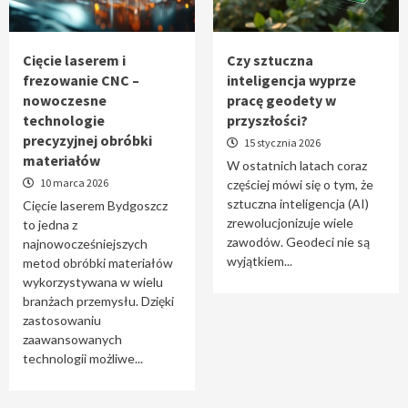
Tworzenie aplikacji internetowych – jak
powstają nowoczesne rozwiązania cyfrowe
5
Cięcie laserem i
Czy sztuczna
frezowanie CNC –
inteligencja wyprze
nowoczesne
pracę geodety w
technologie
przyszłości?
precyzyjnej obróbki
15 stycznia 2026
materiałów
W ostatnich latach coraz
10 marca 2026
częściej mówi się o tym, że
sztuczna inteligencja (AI)
Cięcie laserem Bydgoszcz
zrewolucjonizuje wiele
to jedna z
zawodów. Geodeci nie są
najnowocześniejszych
wyjątkiem...
metod obróbki materiałów
wykorzystywana w wielu
branżach przemysłu. Dzięki
zastosowaniu
zaawansowanych
technologii możliwe...