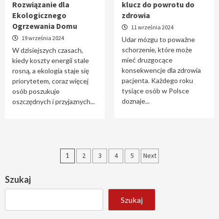
Rozwiązanie dla
klucz do powrotu do
Ekologicznego
zdrowia
Ogrzewania Domu
11 września 2024
19 września 2024
Udar mózgu to poważne
schorzenie, które może
W dzisiejszych czasach,
mieć druzgocące
kiedy koszty energii stale
konsekwencje dla zdrowia
rosną, a ekologia staje się
pacjenta. Każdego roku
priorytetem, coraz więcej
tysiące osób w Polsce
osób poszukuje
doznaje...
oszczędnych i przyjaznych...
Stronicowanie
1
2
3
4
5
Next
wpisów
Szukaj
Szukaj