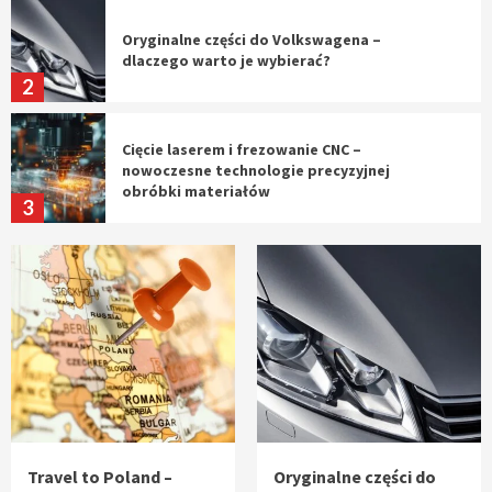
Oryginalne części do Volkswagena –
dlaczego warto je wybierać?
2
Cięcie laserem i frezowanie CNC –
nowoczesne technologie precyzyjnej
obróbki materiałów
3
Czy sztuczna inteligencja wyprze pracę
geodety w przyszłości?
4
Tworzenie aplikacji internetowych – jak
powstają nowoczesne rozwiązania cyfrowe
5
Travel to Poland –
Oryginalne części do