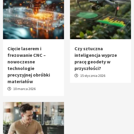
Cięcie laserem i
Czy sztuczna
frezowanie CNC –
inteligencja wyprze
nowoczesne
pracę geodety w
technologie
przyszłości?
precyzyjnej obróbki
15 stycznia 2026
materiałów
10 marca 2026