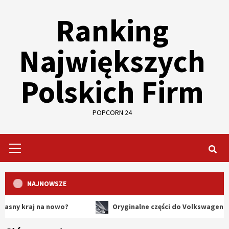
Skip
Ranking
to
content
Największych
Polskich Firm
POPCORN 24
Primary
Menu
NAJNOWSZE
aj na nowo?
Oryginalne części do Volkswagena – dlacze