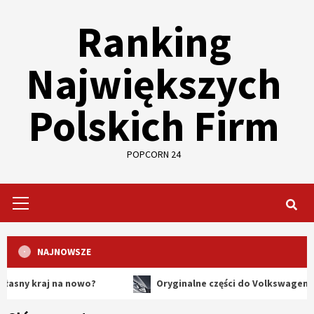
Skip
Ranking
to
content
Największych
Polskich Firm
POPCORN 24
Primary
Menu
NAJNOWSZE
raj na nowo?
Oryginalne części do Volkswagena – dlacze