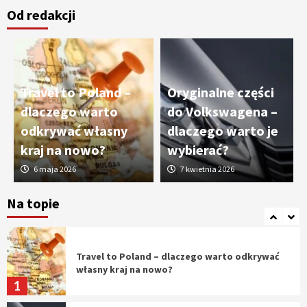
Od redakcji
Cięcie laserem i frezowanie CNC –
nowoczesne technologie precyzyjnej
obróbki materiałów
3
Travel to Poland –
Oryginalne części
Czy sztuczna inteligencja wyprze pracę
dlaczego warto
do Volkswagena –
geodety w przyszłości?
odkrywać własny
dlaczego warto je
4
kraj na nowo?
wybierać?
6 maja 2026
7 kwietnia 2026
Tworzenie aplikacji internetowych – jak
powstają nowoczesne rozwiązania cyfrowe
Na topie
5
Travel to Poland – dlaczego warto odkrywać
własny kraj na nowo?
1