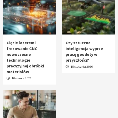
Cięcie laserem i
Czy sztuczna
frezowanie CNC –
inteligencja wyprze
nowoczesne
pracę geodety w
technologie
przyszłości?
precyzyjnej obróbki
15 stycznia 2026
materiałów
10 marca 2026