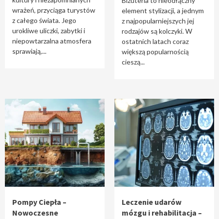
Biżuteria to nieodłączny
wrażeń, przyciąga turystów
element stylizacji, a jednym
z całego świata. Jego
z najpopularniejszych jej
urokliwe uliczki, zabytki i
rodzajów są kolczyki. W
niepowtarzalna atmosfera
ostatnich latach coraz
sprawiają,...
większą popularnością
cieszą...
Pompy Ciepła –
Leczenie udarów
Nowoczesne
mózgu i rehabilitacja –