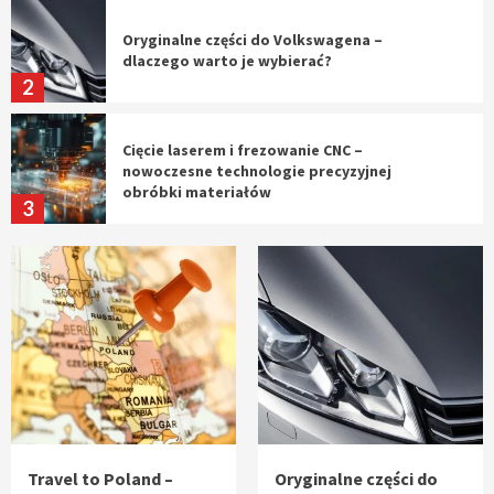
Oryginalne części do Volkswagena –
dlaczego warto je wybierać?
2
Cięcie laserem i frezowanie CNC –
nowoczesne technologie precyzyjnej
obróbki materiałów
3
Czy sztuczna inteligencja wyprze pracę
geodety w przyszłości?
4
Tworzenie aplikacji internetowych – jak
powstają nowoczesne rozwiązania cyfrowe
5
Travel to Poland –
Oryginalne części do