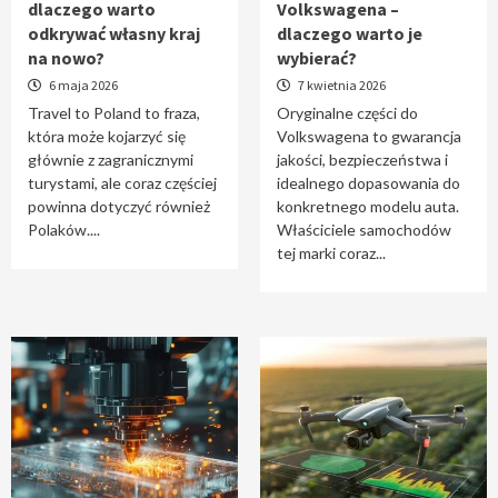
dlaczego warto
Volkswagena –
Travel to Poland – dlaczego warto odkrywać
odkrywać własny kraj
dlaczego warto je
własny kraj na nowo?
na nowo?
wybierać?
1
6 maja 2026
7 kwietnia 2026
Travel to Poland to fraza,
Oryginalne części do
która może kojarzyć się
Volkswagena to gwarancja
Oryginalne części do Volkswagena –
głównie z zagranicznymi
jakości, bezpieczeństwa i
dlaczego warto je wybierać?
turystami, ale coraz częściej
idealnego dopasowania do
2
powinna dotyczyć również
konkretnego modelu auta.
Polaków....
Właściciele samochodów
tej marki coraz...
Cięcie laserem i frezowanie CNC –
nowoczesne technologie precyzyjnej
obróbki materiałów
3
Czy sztuczna inteligencja wyprze pracę
geodety w przyszłości?
4