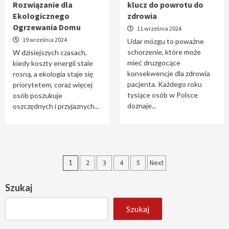
Rozwiązanie dla
klucz do powrotu do
Ekologicznego
zdrowia
Ogrzewania Domu
11 września 2024
19 września 2024
Udar mózgu to poważne
schorzenie, które może
W dzisiejszych czasach,
mieć druzgocące
kiedy koszty energii stale
konsekwencje dla zdrowia
rosną, a ekologia staje się
pacjenta. Każdego roku
priorytetem, coraz więcej
tysiące osób w Polsce
osób poszukuje
doznaje...
oszczędnych i przyjaznych...
Stronicowanie
1
2
3
4
5
Next
wpisów
Szukaj
Szukaj