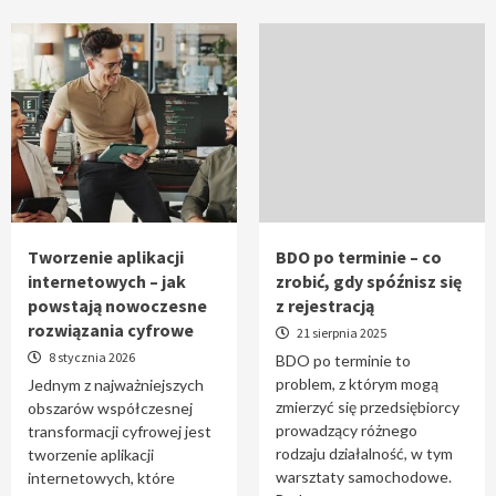
Tworzenie aplikacji
BDO po terminie – co
internetowych – jak
zrobić, gdy spóźnisz się
powstają nowoczesne
z rejestracją
rozwiązania cyfrowe
21 sierpnia 2025
8 stycznia 2026
BDO po terminie to
problem, z którym mogą
Jednym z najważniejszych
zmierzyć się przedsiębiorcy
obszarów współczesnej
prowadzący różnego
transformacji cyfrowej jest
rodzaju działalność, w tym
tworzenie aplikacji
warsztaty samochodowe.
internetowych, które