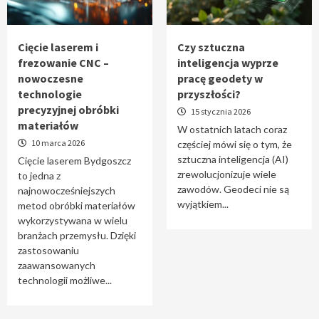
Tworzenie aplikacji internetowych – jak
powstają nowoczesne rozwiązania cyfrowe
5
Cięcie laserem i
Czy sztuczna
frezowanie CNC –
inteligencja wyprze
nowoczesne
pracę geodety w
technologie
przyszłości?
precyzyjnej obróbki
15 stycznia 2026
materiałów
W ostatnich latach coraz
10 marca 2026
częściej mówi się o tym, że
sztuczna inteligencja (AI)
Cięcie laserem Bydgoszcz
zrewolucjonizuje wiele
to jedna z
zawodów. Geodeci nie są
najnowocześniejszych
wyjątkiem...
metod obróbki materiałów
wykorzystywana w wielu
branżach przemysłu. Dzięki
zastosowaniu
zaawansowanych
technologii możliwe...