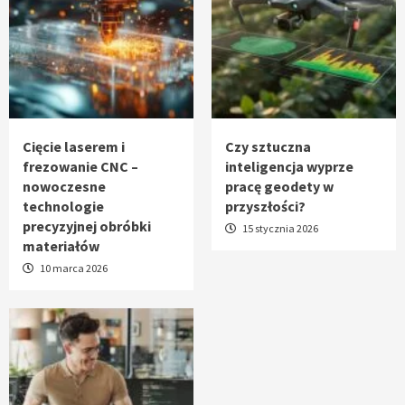
Cięcie laserem i
Czy sztuczna
frezowanie CNC –
inteligencja wyprze
nowoczesne
pracę geodety w
technologie
przyszłości?
precyzyjnej obróbki
15 stycznia 2026
materiałów
10 marca 2026