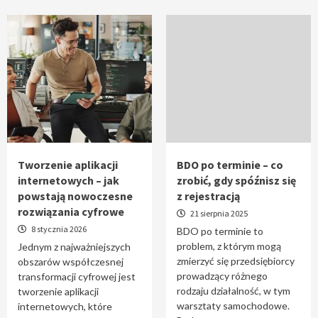
Tworzenie aplikacji
BDO po terminie – co
internetowych – jak
zrobić, gdy spóźnisz się
powstają nowoczesne
z rejestracją
rozwiązania cyfrowe
21 sierpnia 2025
8 stycznia 2026
BDO po terminie to
problem, z którym mogą
Jednym z najważniejszych
zmierzyć się przedsiębiorcy
obszarów współczesnej
prowadzący różnego
transformacji cyfrowej jest
rodzaju działalność, w tym
tworzenie aplikacji
warsztaty samochodowe.
internetowych, które