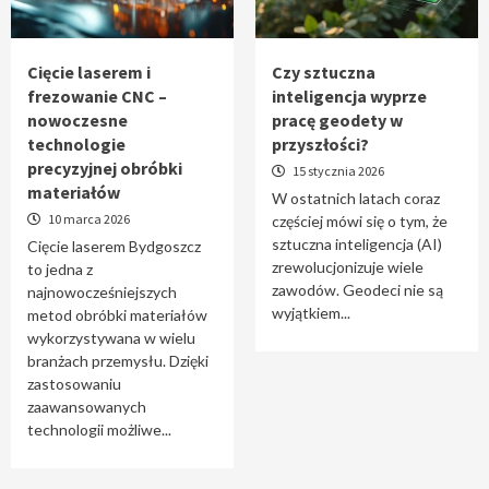
Tworzenie aplikacji internetowych – jak
powstają nowoczesne rozwiązania cyfrowe
5
Cięcie laserem i
Czy sztuczna
frezowanie CNC –
inteligencja wyprze
nowoczesne
pracę geodety w
technologie
przyszłości?
precyzyjnej obróbki
15 stycznia 2026
materiałów
W ostatnich latach coraz
10 marca 2026
częściej mówi się o tym, że
sztuczna inteligencja (AI)
Cięcie laserem Bydgoszcz
zrewolucjonizuje wiele
to jedna z
zawodów. Geodeci nie są
najnowocześniejszych
wyjątkiem...
metod obróbki materiałów
wykorzystywana w wielu
branżach przemysłu. Dzięki
zastosowaniu
zaawansowanych
technologii możliwe...