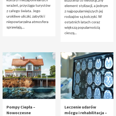
Biżuteria to nieodłączny
wrażeń, przyciąga turystów
element stylizacji, a jednym
z całego świata. Jego
z najpopularniejszych jej
urokliwe uliczki, zabytki i
rodzajów są kolczyki. W
niepowtarzalna atmosfera
ostatnich latach coraz
sprawiają,...
większą popularnością
cieszą...
Pompy Ciepła –
Leczenie udarów
Nowoczesne
mózgu i rehabilitacja –