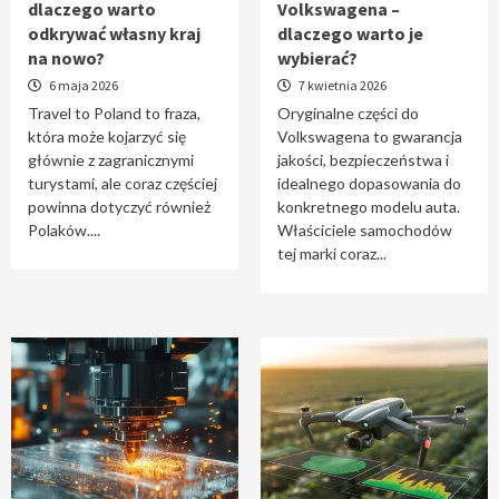
dlaczego warto
Volkswagena –
Travel to Poland – dlaczego warto odkrywać
odkrywać własny kraj
dlaczego warto je
własny kraj na nowo?
na nowo?
wybierać?
1
6 maja 2026
7 kwietnia 2026
Travel to Poland to fraza,
Oryginalne części do
która może kojarzyć się
Volkswagena to gwarancja
Oryginalne części do Volkswagena –
głównie z zagranicznymi
jakości, bezpieczeństwa i
dlaczego warto je wybierać?
turystami, ale coraz częściej
idealnego dopasowania do
2
powinna dotyczyć również
konkretnego modelu auta.
Polaków....
Właściciele samochodów
tej marki coraz...
Cięcie laserem i frezowanie CNC –
nowoczesne technologie precyzyjnej
obróbki materiałów
3
Czy sztuczna inteligencja wyprze pracę
geodety w przyszłości?
4