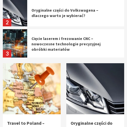
Oryginalne części do Volkswagena –
dlaczego warto je wybierać?
2
Cięcie laserem i frezowanie CNC –
nowoczesne technologie precyzyjnej
obróbki materiałów
3
Czy sztuczna inteligencja wyprze pracę
geodety w przyszłości?
4
Tworzenie aplikacji internetowych – jak
powstają nowoczesne rozwiązania cyfrowe
5
Travel to Poland –
Oryginalne części do