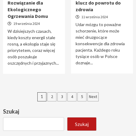
Rozwiązanie dla
klucz do powrotu do
Ekologicznego
zdrowia
Ogrzewania Domu
11 września 2024
19 września 2024
Udar mózgu to poważne
schorzenie, które może
W dzisiejszych czasach,
mieć druzgocące
kiedy koszty energii stale
konsekwencje dla zdrowia
rosną, a ekologia staje się
pacjenta. Każdego roku
priorytetem, coraz więcej
tysiące osób w Polsce
osób poszukuje
doznaje...
oszczędnych i przyjaznych...
Stronicowanie
1
2
3
4
5
Next
wpisów
Szukaj
Szukaj