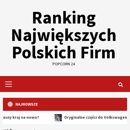
Skip
Ranking
to
content
Największych
Polskich Firm
POPCORN 24
Primary
Menu
NAJNOWSZE
aj na nowo?
Oryginalne części do Volkswagena – dlacze