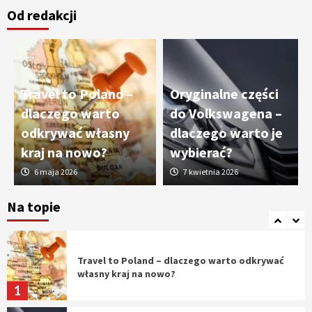
Od redakcji
Cięcie laserem i frezowanie CNC –
nowoczesne technologie precyzyjnej
obróbki materiałów
3
Travel to Poland –
Oryginalne części
Czy sztuczna inteligencja wyprze pracę
dlaczego warto
do Volkswagena –
geodety w przyszłości?
odkrywać własny
dlaczego warto je
4
kraj na nowo?
wybierać?
6 maja 2026
7 kwietnia 2026
Tworzenie aplikacji internetowych – jak
powstają nowoczesne rozwiązania cyfrowe
Na topie
5
Travel to Poland – dlaczego warto odkrywać
własny kraj na nowo?
1